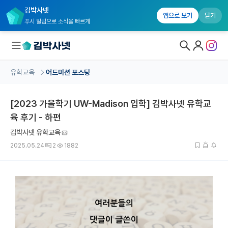
김박사넷
앱으로 보기
닫기
푸시 알림으로 소식을 빠르게
유학교육
어드미션 포스팅
대학원생 모집
[2023 가을학기 UW-Madison 입학] 김박사넷 유학교
국내대학원 정보
육 후기 - 하편
연구실&오픈랩
김박사넷 유학교육
커뮤니티
2025.05.24
2
1882
커리어
유학교육
유학교육 홈
수강 신청