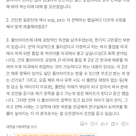
해 봐야 하는지에 대해 잘 모르겠습니다.
2. 간단한 질문인데 역시 sop, ps는 각 컨택하는 랩실마다 다르게 수정을
해서 맞게 제출해야겠죠?
3. 풀브라이트에 대해 긍정적인 의견을 남겨주셨는데, 한가지 고민중인 부분
이 있습니다. 만약 이상적으로 흘러갔다고 가정하고 저는 박사 졸업을 미국
에서 하게 되면 졸업 후 커리어를 미국에서 쌓고 싶습니다(CS AI쪽 분야입
니다). 근데 풀브라이트 규정에 J1 비자에 졸업 후 2년 간 한국에 체류를 하
여야 이후 미국에서 취업하는 것이 가능하다고 하는 내용이 있네요. 이 2년
간 체류 항목이 있어도 일단 풀브라이트는 받을 수 있으면 무조건 받는 게 맞
는 건가요? 그리고, 요즘 해외 박사 유학 시도 시 풀펀딩 재정이 없는 등(재
정 감소 등 여러가지 이유로), 풀펀딩 자체가 부담이 되고 있어서 박사 분에
게 조언을 듣기로 제가 장학을 들고 가는게 많은 메리트가 된다고 듣긴 했습
니다. 그러면 컨택 시 풀브라이트 장학이 있고 없고의 차이가 많이 큰지, 그
리고 컨택 시에는 그 장학에 대한 부분을 언급해야 연구실에서 눈여겨볼 확
률이 높아지는 지 저 혼자로서는 잘 모르겠어서 조언을 듣고 싶습니다.
0
0
0
0
0
대댓글 1개
대댓글 쓰기