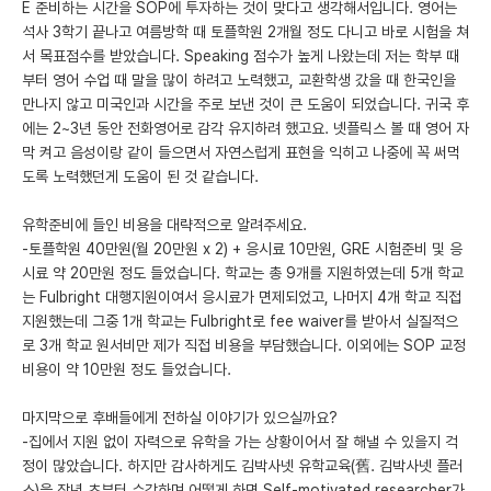
E 준비하는 시간을 SOP에 투자하는 것이 맞다고 생각해서입니다. 영어는
석사 3학기 끝나고 여름방학 때 토플학원 2개월 정도 다니고 바로 시험을 쳐
서 목표점수를 받았습니다. Speaking 점수가 높게 나왔는데 저는 학부 때
부터 영어 수업 때 말을 많이 하려고 노력했고, 교환학생 갔을 때 한국인을
만나지 않고 미국인과 시간을 주로 보낸 것이 큰 도움이 되었습니다. 귀국 후
에는 2~3년 동안 전화영어로 감각 유지하려 했고요. 넷플릭스 볼 때 영어 자
막 켜고 음성이랑 같이 들으면서 자연스럽게 표현을 익히고 나중에 꼭 써먹
도록 노력했던게 도움이 된 것 같습니다.
유학준비에 들인 비용을 대략적으로 알려주세요.
-토플학원 40만원(월 20만원 x 2) + 응시료 10만원, GRE 시험준비 및 응
시료 약 20만원 정도 들었습니다. 학교는 총 9개를 지원하였는데 5개 학교
는 Fulbright 대행지원이여서 응시료가 면제되었고, 나머지 4개 학교 직접
지원했는데 그중 1개 학교는 Fulbright로 fee waiver를 받아서 실질적으
로 3개 학교 원서비만 제가 직접 비용을 부담했습니다. 이외에는 SOP 교정
비용이 약 10만원 정도 들었습니다.
마지막으로 후배들에게 전하실 이야기가 있으실까요?
-집에서 지원 없이 자력으로 유학을 가는 상황이어서 잘 해낼 수 있을지 걱
정이 많았습니다. 하지만 감사하게도 김박사넷 유학교육(舊. 김박사넷 플러
스)을 작년 초부터 수강하며 어떻게 하면 Self-motivated researcher가