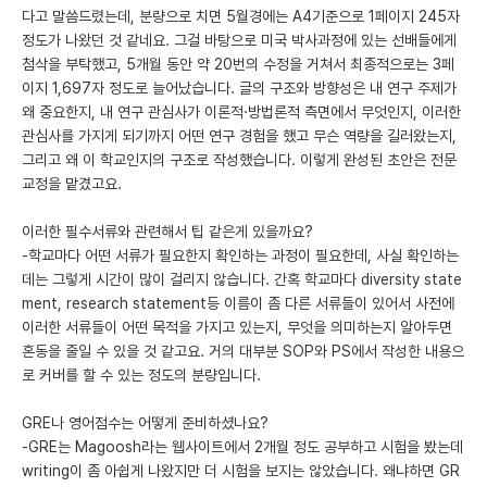
다고 말씀드렸는데, 분량으로 치면 5월경에는 A4기준으로 1페이지 245자
정도가 나왔던 것 같네요. 그걸 바탕으로 미국 박사과정에 있는 선배들에게
첨삭을 부탁했고, 5개월 동안 약 20번의 수정을 거쳐서 최종적으로는 3페
이지 1,697자 정도로 늘어났습니다. 글의 구조와 방향성은 내 연구 주제가
왜 중요한지, 내 연구 관심사가 이론적·방법론적 측면에서 무엇인지, 이러한
관심사를 가지게 되기까지 어떤 연구 경험을 했고 무슨 역량을 길러왔는지,
그리고 왜 이 학교인지의 구조로 작성했습니다. 이렇게 완성된 초안은 전문
교정을 맡겼고요.
이러한 필수서류와 관련해서 팁 같은게 있을까요?
-학교마다 어떤 서류가 필요한지 확인하는 과정이 필요한데, 사실 확인하는
데는 그렇게 시간이 많이 걸리지 않습니다. 간혹 학교마다 diversity state
ment, research statement등 이름이 좀 다른 서류들이 있어서 사전에
이러한 서류들이 어떤 목적을 가지고 있는지, 무엇을 의미하는지 알아두면
혼동을 줄일 수 있을 것 같고요. 거의 대부분 SOP와 PS에서 작성한 내용으
로 커버를 할 수 있는 정도의 분량입니다.
GRE나 영어점수는 어떻게 준비하셨나요?
-GRE는 Magoosh라는 웹사이트에서 2개월 정도 공부하고 시험을 봤는데
writing이 좀 아쉽게 나왔지만 더 시험을 보지는 않았습니다. 왜냐하면 GR