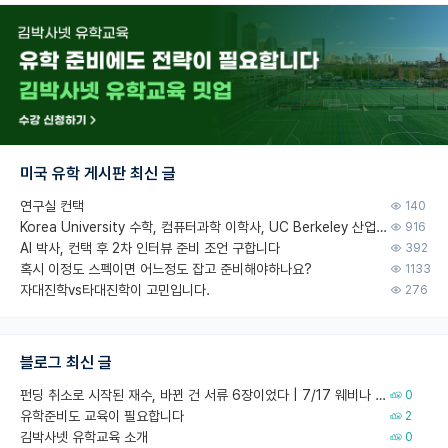
미국 유학 게시판 최신 글
연구실 컨택
140
Korea University 수학, 컴퓨터과학 이학사, UC Berkeley 산업공학 대학원 공학박사가 되는 것은 쉽지 않겠죠?
916
AI 박사, 컨택 후 2차 인터뷰 준비 조언 구합니다
392
혹시 이정도 스펙이면 어느정도 잡고 준비해야하나요?
1133
자대진학vs타대진학이 고민입니다.
276
블로그 최신 글
펀딩 취소로 시작된 재수, 바뀐 건 서류 6장이었다 | 7/17 웨비나 회고
0
유학준비도 교육이 필요합니다
2
김박사넷 유학교육 소개
0