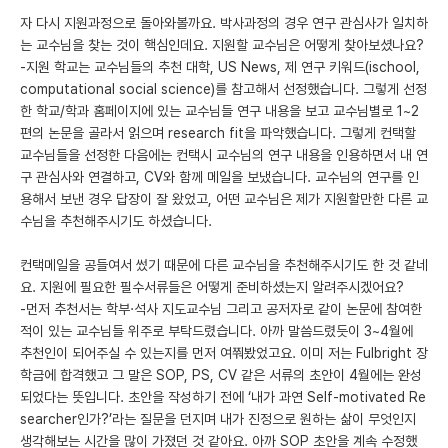
자 다시 지원과정으로 돌아와볼까요. 박사과정의 경우 연구 관심사가 일치하
는 교수님을 찾는 것이 핵심인데요. 지원할 교수님은 어떻게 찾아보셨나요?
-지원 학교는 교수님들의 추천 대학, US News, 제 연구 키워드(ischool,
computational social science)를 참고해서 선정했습니다. 그렇게 선정
한 학교/학과 홈페이지에 있는 교수님들 연구 내용을 보고 교수님별로 1~2
편의 논문을 골라서 읽으며 research fit을 파악했습니다. 그렇게 컨택할
교수님들을 선정한 다음에는 컨택시 교수님의 연구 내용을 인용하면서 내 연
구 관심사와 연결하고, CV와 함께 메일을 보냈습니다. 교수님의 연구를 인
용해서 보낸 경우 답장이 잘 왔었고, 어떤 교수님은 제가 지원할만한 다른 교
수님을 추천해주시기도 하셨습니다.
컨택메일을 공들여서 썼기 때문에 다른 교수님을 추천해주시기도 한 것 같네
요. 지원에 필요한 필수서류들은 어떻게 준비하셨는지 알려주시겠어요?
-먼저 추천서는 학부·석사 지도교수님 그리고 공저자로 같이 논문에 참여한
적이 있는 교수님들 위주로 부탁드렸습니다. 아까 말씀드렸듯이 3~4월에
추천인이 되어주실 수 있는지를 먼저 여쭤봤었고요. 이미 저는 Fulbright 장
학금에 합격했고 그 말은 SOP, PS, CV 같은 서류의 초안이 4월에는 완성
되었다는 뜻입니다. 초안을 작성하기 전에 ‘내가 과연 Self-motivated Re
searcher인가?’라는 질문을 던지며 내가 진정으로 원하는 삶이 무엇인지
생각해보는 시간을 많이 가졌던 것 같아요. 아까 SOP 초안을 계속 수정했