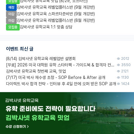
김박사넷 유학교육 밋업 (8/29, 오프라인)
모집중
김박사넷 유학교육 레벨업플러스반 (9월 개강반)
예정
김박사넷 유학교육 스파르타준비반 (9월 개강반)
마감
김박사넷 유학교육 레벨업플러스반 (8월 개강반)
마감
김박사넷 유학교육 1:1 맞춤 상담
모집중
이벤트 최신 글
(8/14) 김박사넷 유학교육 레벨업반 설명회
2012
[무료] 2026 미국 대학원 유학 스타터팩 - 가이드북 & 합격자 컨택메일 템플릿
3550
김박사넷 유학교육 첫번째 교육, 밋업
2121
(7/17) 미국 박사 재수생 초청 - SOP Before & After 공개
1130
다이렉트 박사 합격 전략 - 인터뷰 후 4일 만에 오퍼 받은 SOP 공개
1424