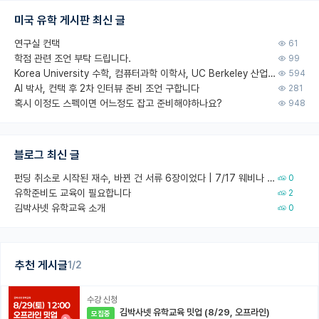
미국 유학 게시판 최신 글
연구실 컨택
61
학점 관련 조언 부탁 드립니다.
99
Korea University 수학, 컴퓨터과학 이학사, UC Berkeley 산업공학 대학원 공학박사가 되는 것은 쉽지 않겠죠?
594
AI 박사, 컨택 후 2차 인터뷰 준비 조언 구합니다
281
혹시 이정도 스펙이면 어느정도 잡고 준비해야하나요?
948
블로그 최신 글
펀딩 취소로 시작된 재수, 바뀐 건 서류 6장이었다 | 7/17 웨비나 회고
0
유학준비도 교육이 필요합니다
2
김박사넷 유학교육 소개
0
추천 게시글
1/2
수강 신청
김박사넷 유학교육 밋업 (8/29, 오프라인)
모집중