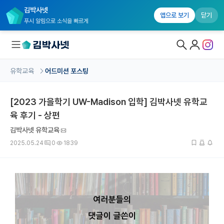
김박사넷
앱으로 보기
닫기
푸시 알림으로 소식을 빠르게
유학교육
어드미션 포스팅
대학원생 모집
[2023 가을학기 UW-Madison 입학] 김박사넷 유학교
국내대학원 정보
육 후기 - 상편
연구실&오픈랩
김박사넷 유학교육
커뮤니티
2025.05.24
0
1839
커리어
유학교육
유학교육 홈
수강 신청