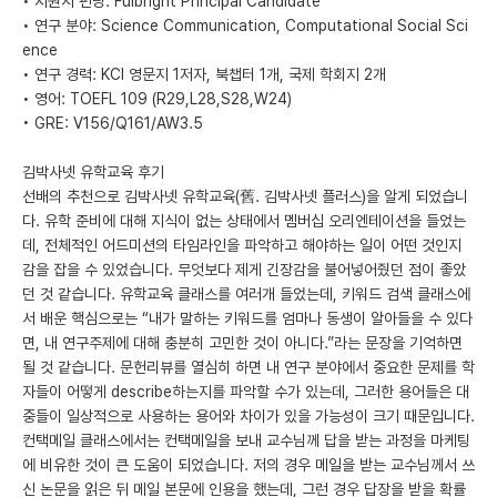
• 지원시 펀딩: Fulbright Principal Candidate
• 연구 분야: Science Communication, Computational Social Sci
ence
• 연구 경력: KCI 영문지 1저자, 북챕터 1개, 국제 학회지 2개
• 영어: TOEFL 109 (R29,L28,S28,W24)
• GRE: V156/Q161/AW3.5
김박사넷 유학교육 후기
선배의 추천으로 김박사넷 유학교육(舊. 김박사넷 플러스)을 알게 되었습니
다. 유학 준비에 대해 지식이 없는 상태에서 멤버십 오리엔테이션을 들었는
데, 전체적인 어드미션의 타임라인을 파악하고 해야하는 일이 어떤 것인지
감을 잡을 수 있었습니다. 무엇보다 제게 긴장감을 불어넣어줬던 점이 좋았
던 것 같습니다. 유학교육 클래스를 여러개 들었는데, 키워드 검색 클래스에
서 배운 핵심으로는 “내가 말하는 키워드를 엄마나 동생이 알아들을 수 있다
면, 내 연구주제에 대해 충분히 고민한 것이 아니다.”라는 문장을 기억하면
될 것 같습니다. 문헌리뷰를 열심히 하면 내 연구 분야에서 중요한 문제를 학
자들이 어떻게 describe하는지를 파악할 수가 있는데, 그러한 용어들은 대
중들이 일상적으로 사용하는 용어와 차이가 있을 가능성이 크기 때문입니다.
컨택메일 클래스에서는 컨택메일을 보내 교수님께 답을 받는 과정을 마케팅
에 비유한 것이 큰 도움이 되었습니다. 저의 경우 메일을 받는 교수님께서 쓰
신 논문을 읽은 뒤 메일 본문에 인용을 했는데, 그런 경우 답장을 받을 확률