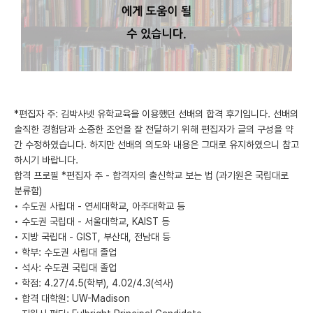
미국 유학 게시판
어드미션 포스팅
블로그
이벤트
*편집자 주: 김박사넷 유학교육을 이용했던 선배의 합격 후기입니다. 선배의
솔직한 경험담과 소중한 조언을 잘 전달하기 위해 편집자가 글의 구성을 약
오픈카톡
간 수정하였습니다. 하지만 선배의 의도와 내용은 그대로 유지하였으니 참고
하시기 바랍니다.
이벤트
합격 프로필 *편집자 주 - 합격자의 출신학교 보는 법 (과기원은 국립대로
분류함)
반도체 아카데미
• 수도권 사립대 - 연세대학교, 아주대학교 등
• 수도권 국립대 - 서울대학교, KAIST 등
재팬라운지 🌸
• 지방 국립대 - GIST, 부산대, 전남대 등
• 학부: 수도권 사립대 졸업
• 석사: 수도권 국립대 졸업
• 학점: 4.27/4.5(학부), 4.02/4.3(석사)
• 합격 대학원: UW-Madison