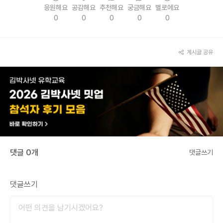
응원해요
공감해요
추천해요
궁금해요
별로에요
0
0
0
0
0
게시글 공유
댓글 0개
댓글쓰기
댓글쓰기