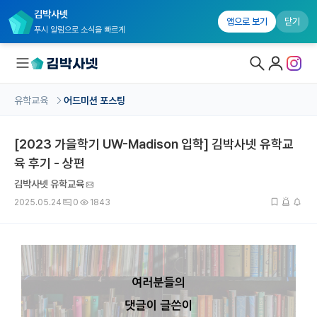
김박사넷
앱으로 보기
닫기
푸시 알림으로 소식을 빠르게
유학교육
어드미션 포스팅
대학원생 모집
[2023 가을학기 UW-Madison 입학] 김박사넷 유학교
국내대학원 정보
육 후기 - 상편
연구실&오픈랩
김박사넷 유학교육
커뮤니티
2025.05.24
0
1843
커리어
유학교육
유학교육 홈
수강 신청