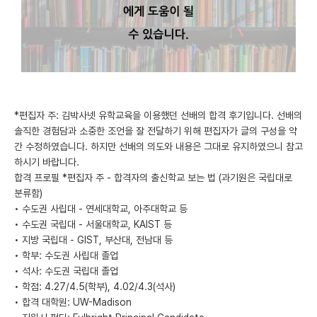
미국 유학 게시판
어드미션 포스팅
블로그
이벤트
*편집자 주: 김박사넷 유학교육을 이용했던 선배의 합격 후기입니다. 선배의
솔직한 경험담과 소중한 조언을 잘 전달하기 위해 편집자가 글의 구성을 약
오픈카톡
간 수정하였습니다. 하지만 선배의 의도와 내용은 그대로 유지하였으니 참고
하시기 바랍니다.
이벤트
합격 프로필 *편집자 주 - 합격자의 출신학교 보는 법 (과기원은 국립대로
분류함)
반도체 아카데미
• 수도권 사립대 - 연세대학교, 아주대학교 등
• 수도권 국립대 - 서울대학교, KAIST 등
재팬라운지 🌸
• 지방 국립대 - GIST, 부산대, 전남대 등
• 학부: 수도권 사립대 졸업
• 석사: 수도권 국립대 졸업
• 학점: 4.27/4.5(학부), 4.02/4.3(석사)
• 합격 대학원: UW-Madison