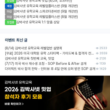
김박사넷 유학교육 밋업 (8/29, 오프라인)
모집중
김박사넷 유학교육 레벨업플러스반 (9월 개강반)
예정
김박사넷 유학교육 스파르타준비반 (9월 개강반)
마감
김박사넷 유학교육 레벨업플러스반 (8월 개강반)
마감
김박사넷 유학교육 1:1 맞춤 상담
모집중
이벤트 최신 글
(8/14) 김박사넷 유학교육 레벨업반 설명회
2533
[무료] 2026 미국 대학원 유학 스타터팩 - 가이드북 & 합격자 컨택메일 템플릿
3559
김박사넷 유학교육 첫번째 교육, 밋업
2126
(7/17) 미국 박사 재수생 초청 - SOP Before & After 공개
1139
다이렉트 박사 합격 전략 - 인터뷰 후 4일 만에 오퍼 받은 SOP 공개
1429