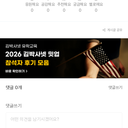
응원해요
공감해요
추천해요
궁금해요
별로에요
0
0
0
0
0
게시글 공유
댓글 0개
댓글쓰기
댓글쓰기