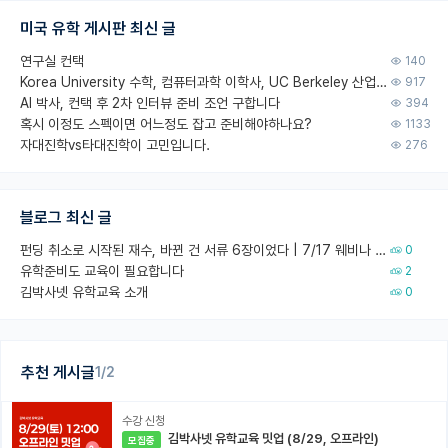
미국 유학 게시판 최신 글
연구실 컨택
140
Korea University 수학, 컴퓨터과학 이학사, UC Berkeley 산업공학 대학원 공학박사가 되는 것은 쉽지 않겠죠?
917
AI 박사, 컨택 후 2차 인터뷰 준비 조언 구합니다
394
혹시 이정도 스펙이면 어느정도 잡고 준비해야하나요?
1133
자대진학vs타대진학이 고민입니다.
276
블로그 최신 글
펀딩 취소로 시작된 재수, 바뀐 건 서류 6장이었다 | 7/17 웨비나 회고
0
유학준비도 교육이 필요합니다
2
김박사넷 유학교육 소개
0
추천 게시글
1/2
수강 신청
김박사넷 유학교육 밋업 (8/29, 오프라인)
모집중