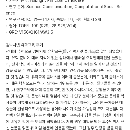
• 지원시 펀딩: Fulbright Principal Candidate
• 연구 분야: Science Communication, Computational Social Sci
ence
• 연구 경력: KCI 영문지 1저자, 북챕터 1개, 국제 학회지 2개
• 영어: TOEFL 109 (R29,L28,S28,W24)
• GRE: V156/Q161/AW3.5
김박사넷 유학교육 후기
선배의 추천으로 김박사넷 유학교육(舊. 김박사넷 플러스)을 알게 되었습니
다. 유학 준비에 대해 지식이 없는 상태에서 멤버십 오리엔테이션을 들었는
데, 전체적인 어드미션의 타임라인을 파악하고 해야하는 일이 어떤 것인지
감을 잡을 수 있었습니다. 무엇보다 제게 긴장감을 불어넣어줬던 점이 좋았
던 것 같습니다. 유학교육 클래스를 여러개 들었는데, 키워드 검색 클래스에
서 배운 핵심으로는 “내가 말하는 키워드를 엄마나 동생이 알아들을 수 있다
면, 내 연구주제에 대해 충분히 고민한 것이 아니다.”라는 문장을 기억하면
될 것 같습니다. 문헌리뷰를 열심히 하면 내 연구 분야에서 중요한 문제를 학
자들이 어떻게 describe하는지를 파악할 수가 있는데, 그러한 용어들은 대
중들이 일상적으로 사용하는 용어와 차이가 있을 가능성이 크기 때문입니다.
컨택메일 클래스에서는 컨택메일을 보내 교수님께 답을 받는 과정을 마케팅
에 비유한 것이 큰 도움이 되었습니다. 저의 경우 메일을 받는 교수님께서 쓰
신 논문을 읽은 뒤 메일 본문에 인용을 했는데, 그런 경우 답장을 받을 확률