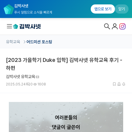
김박사넷
앱으로 보기
닫기
푸시 알림으로 소식을 빠르게
유학교육
어드미션 포스팅
대학원생 모집
[2023 가을학기 Duke 입학] 김박사넷 유학교육 후기 -
국내대학원 정보
하편
연구실&오픈랩
김박사넷 유학교육
커뮤니티
2025.05.24
0
1608
커리어
유학교육
유학교육 홈
수강 신청