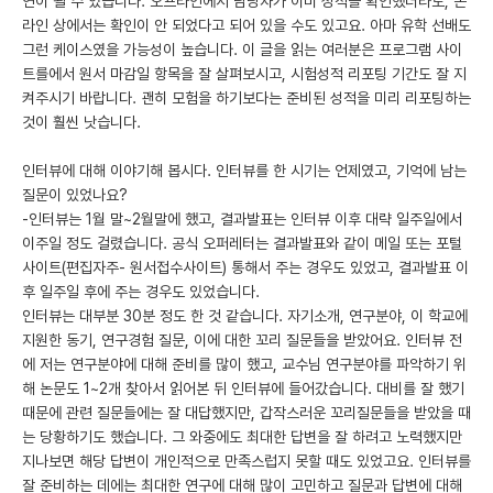
연이 될 수 있습니다. 오프라인에서 담당자가 이미 성적을 확인했더라도, 온
라인 상에서는 확인이 안 되었다고 되어 있을 수도 있고요. 아마 유학 선배도
그런 케이스였을 가능성이 높습니다. 이 글을 읽는 여러분은 프로그램 사이
트를에서 원서 마감일 항목을 잘 살펴보시고, 시험성적 리포팅 기간도 잘 지
켜주시기 바랍니다. 괜히 모험을 하기보다는 준비된 성적을 미리 리포팅하는
것이 훨씬 낫습니다.
인터뷰에 대해 이야기해 봅시다. 인터뷰를 한 시기는 언제였고, 기억에 남는
질문이 있었나요?
-인터뷰는 1월 말~2월말에 했고, 결과발표는 인터뷰 이후 대략 일주일에서
이주일 정도 걸렸습니다. 공식 오퍼레터는 결과발표와 같이 메일 또는 포털
사이트(편집자주- 원서접수사이트) 통해서 주는 경우도 있었고, 결과발표 이
후 일주일 후에 주는 경우도 있었습니다.
인터뷰는 대부분 30분 정도 한 것 같습니다. 자기소개, 연구분야, 이 학교에
지원한 동기, 연구경험 질문, 이에 대한 꼬리 질문들을 받았어요. 인터뷰 전
에 저는 연구분야에 대해 준비를 많이 했고, 교수님 연구분야를 파악하기 위
해 논문도 1~2개 찾아서 읽어본 뒤 인터뷰에 들어갔습니다. 대비를 잘 했기
때문에 관련 질문들에는 잘 대답했지만, 갑작스러운 꼬리질문들을 받았을 때
는 당황하기도 했습니다. 그 와중에도 최대한 답변을 잘 하려고 노력했지만
지나보면 해당 답변이 개인적으로 만족스럽지 못할 때도 있었고요. 인터뷰를
잘 준비하는 데에는 최대한 연구에 대해 많이 고민하고 질문과 답변에 대해