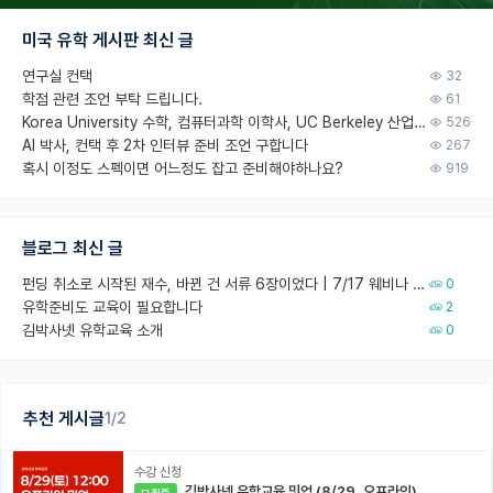
미국 유학 게시판 최신 글
연구실 컨택
32
학점 관련 조언 부탁 드립니다.
61
Korea University 수학, 컴퓨터과학 이학사, UC Berkeley 산업공학 대학원 공학박사가 되는 것은 쉽지 않겠죠?
526
AI 박사, 컨택 후 2차 인터뷰 준비 조언 구합니다
267
혹시 이정도 스펙이면 어느정도 잡고 준비해야하나요?
919
블로그 최신 글
펀딩 취소로 시작된 재수, 바뀐 건 서류 6장이었다 | 7/17 웨비나 회고
0
유학준비도 교육이 필요합니다
2
김박사넷 유학교육 소개
0
추천 게시글
1/2
수강 신청
김박사넷 유학교육 밋업 (8/29, 오프라인)
모집중