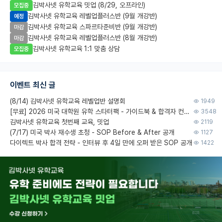
김박사넷 유학교육 밋업 (8/29, 오프라인)
모집중
김박사넷 유학교육 레벨업플러스반 (9월 개강반)
예정
김박사넷 유학교육 스파르타준비반 (9월 개강반)
마감
김박사넷 유학교육 레벨업플러스반 (8월 개강반)
마감
김박사넷 유학교육 1:1 맞춤 상담
모집중
이벤트 최신 글
(8/14) 김박사넷 유학교육 레벨업반 설명회
1949
[무료] 2026 미국 대학원 유학 스타터팩 - 가이드북 & 합격자 컨택메일 템플릿
3548
김박사넷 유학교육 첫번째 교육, 밋업
2119
(7/17) 미국 박사 재수생 초청 - SOP Before & After 공개
1127
다이렉트 박사 합격 전략 - 인터뷰 후 4일 만에 오퍼 받은 SOP 공개
1422