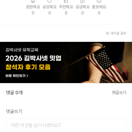
응원해요
공감해요
추천해요
궁금해요
별로에요
0
0
0
0
0
게시글 공유
댓글 0개
댓글쓰기
댓글쓰기