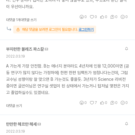
이 우선이니까요.
0
0
0
0
0
대댓글 1개
대댓글 쓰기
해당 댓글을 보려면 로그인이 필요합니다.
로그인하기
부지런한 블레즈 파스칼
2022.03.19
A 가는게 가장 안전함. B는 에너지 분야라도 4년차에 인용 12,000이면 (공
동 연구가 많지 않다는 가정하에) 한편 한편 임팩트가 엄청나다는건데, 그럼
교수님 성향이랑 잘 맞으면 B 가는것도 좋을듯. 3년차가 Science 리비전
중이면 글쓴이님은 연구실 셋업이 된 상태에서 가는거니 탑저널 몇편은 가지
고 졸업하실수도 있겠네요.
0
7
0
0
0
대댓글 쓰기
만만한 헤르만 헤세
2022.03.19