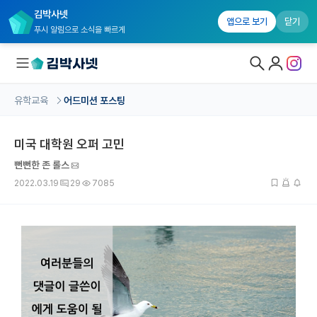
김박사넷
앱으로 보기
닫기
푸시 알림으로 소식을 빠르게
유학교육
어드미션 포스팅
대학원생 모집
미국 대학원 오퍼 고민
국내대학원 정보
뻔뻔한 존 롤스
연구실&오픈랩
2022.03.19
29
7085
커뮤니티
커리어
유학교육
유학교육 홈
수강 신청