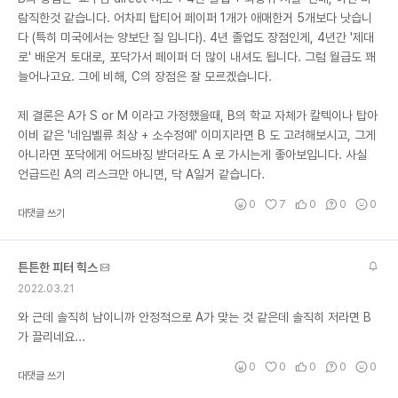
람직한것 같습니다. 어차피 탑티어 페이퍼 1개가 애매한거 5개보다 낫습니
다 (특히 미국에서는 양보단 질 입니다). 4년 졸업도 장점인게, 4년간 '제대
로' 배운거 토대로, 포닥가서 페이퍼 더 많이 내셔도 됩니다. 그럼 월급도 꽤
늘어나고요. 그에 비해, C의 장점은 잘 모르겠습니다.
제 결론은 A가 S or M 이라고 가정했을때, B의 학교 자체가 칼텍이나 탑아
이비 같은 '네임벨류 최상 + 소수정예' 이미지라면 B 도 고려해보시고, 그게
아니라면 포닥에게 어드바징 받더라도 A 로 가시는게 좋아보입니다. 사실
언급드린 A의 리스크만 아니면, 닥 A일거 같습니다.
0
7
0
0
0
대댓글 쓰기
튼튼한 피터 힉스
2022.03.21
와 근데 솔직히 남이니까 안정적으로 A가 맞는 것 같은데 솔직히 저라면 B
가 끌리네요...
0
0
0
0
0
대댓글 쓰기