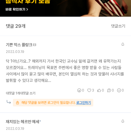
댓글 29개
댓글쓰기
기쁜 막스 플랑크
2022.03.19
닥 1아닌가요..? 해외까지 가서 한국인 교수님 밑에 갈거면 왜 유학가는지
모르겠어요… 트레이닝이 목표면 주변에서 좋은 영향 받을 수 있는 사람들
사이에서 많이 묻고 많이 배우면, 본인이 열심히 하는 것과 맞물려 시너지를
발휘할 수 있다고 생각해요…
0
3
0
0
0
대댓글 1개
대댓글 쓰기
해당 댓글을 보려면 로그인이 필요합니다.
로그인하기
재치있는 헤르만 헤세
*
2022.03.19