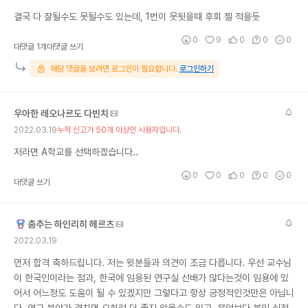
결국 다 잘될수도 못될수도 있는데, 1번이 못됫을때 후회 젤 적을듯
0
9
0
0
0
대댓글 1개
대댓글 쓰기
해당 댓글을 보려면 로그인이 필요합니다.
로그인하기
우아한 레오나르도 다빈치
2022.03.19
누적 신고가 50개 이상인 사용자입니다.
저라면 A학교를 선택하겠습니다..
0
0
0
0
0
대댓글 쓰기
춤추는 하인리히 헤르츠
2022.03.19
먼저 합격 축하드립니다. 저는 윗분들과 의견이 조금 다릅니다. 우선 교수님
이 한국인이라는 점과, 한국에 임용된 연구실 선배가 많다는것이 임용에 있
어서 어느정도 도움이 될 수 있겠지만 그렇다고 항상 긍정적인것만은 아닙니
다. 연구 분야가 겹치면 오히려 더 좋지 않을수도 있고, 무엇보다 본인 실적