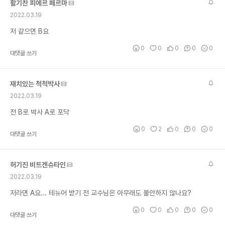
활기찬 피에르 페르마
2022.03.19
저 같으면 B요
0
0
0
0
0
대댓글 쓰기
재치있는 척척박사
2022.03.19
전 B로 박사 A로 포닥
0
2
0
0
0
대댓글 쓰기
허기진 비트겐슈타인
2022.03.19
저라면 A요... 테뉴어 받기 전 교수님은 아무래도 불안하지 않나요?
0
0
0
0
0
대댓글 쓰기