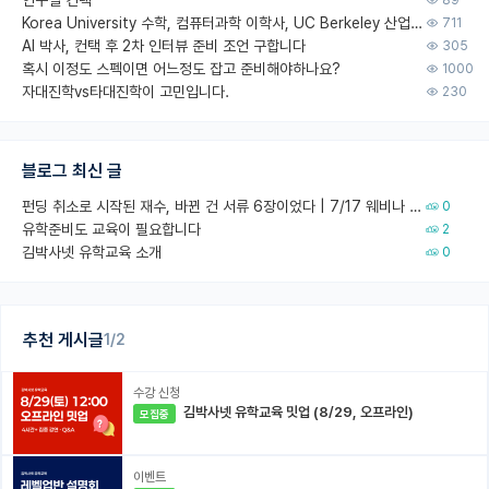
Korea University 수학, 컴퓨터과학 이학사, UC Berkeley 산업공학 대학원 공학박사가 되는 것은 쉽지 않겠죠?
711
AI 박사, 컨택 후 2차 인터뷰 준비 조언 구합니다
305
혹시 이정도 스펙이면 어느정도 잡고 준비해야하나요?
1000
자대진학vs타대진학이 고민입니다.
230
블로그 최신 글
펀딩 취소로 시작된 재수, 바뀐 건 서류 6장이었다 | 7/17 웨비나 회고
0
유학준비도 교육이 필요합니다
2
김박사넷 유학교육 소개
0
추천 게시글
1/2
수강 신청
김박사넷 유학교육 밋업 (8/29, 오프라인)
모집중
이벤트