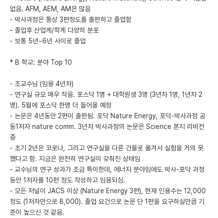
없음. AFM, AEM, AM은 많음
- 박사과정은 통상 3편정도를 출판하고 졸업함
- 졸업후 산업계/학계 다양히 분포
- 보통 5년~6년 사이로 졸업
* B 학교: 분야 Top 10
- 조교수님 (임용 4년차)
- 연구실 규모 매우 작음. 포스닥 1명 + 대학원생 3명 (3년차 1명, 1년차 2
명). 5월에 포스닥 한명 더 들어올 예정
- 논문은 4년동안 2편이 출판됨. 포닥 Nature Energy, 포닥-박사과정 공
동1저자 nature comm. 3년차 박사과정의 논문은 Science 본지 리비전
중
- 초기 2년은 코로나, 그리고 연구실을 다른 건물로 옮겨서 실험을 거의 못
했다고 함. 지금은 완전히 연구실이 갖춰진 상태임
- 교수님의 연구 성과가 조금 특이한데, 에너지 분야임에도 박사-포닥 과정
동안 1저자를 10편 정도 작성하고 임용되심.
- 모든 저널이 JACS 이상 (Nature Energy 3편), 현재 인용수는 12,000
정도 (1저자만으로 8,000). 졸업 요건으로 논문 단 1편을 요구하실만큼 기
준이 높으신 것 같음.