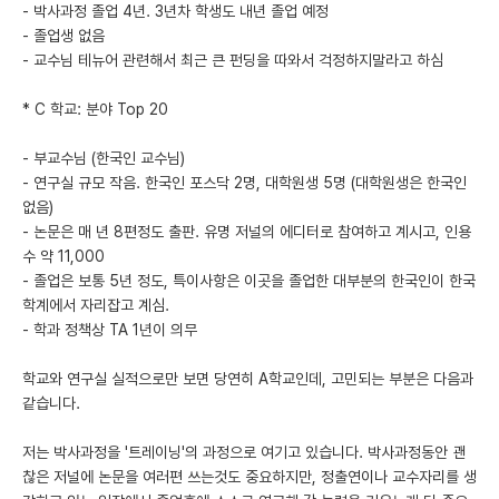
- 박사과정 졸업 4년. 3년차 학생도 내년 졸업 예정
- 졸업생 없음
- 교수님 테뉴어 관련해서 최근 큰 펀딩을 따와서 걱정하지말라고 하심
* C 학교: 분야 Top 20
- 부교수님 (한국인 교수님)
- 연구실 규모 작음. 한국인 포스닥 2명, 대학원생 5명 (대학원생은 한국인
없음)
- 논문은 매 년 8편정도 출판. 유명 저널의 에디터로 참여하고 계시고, 인용
수 약 11,000
- 졸업은 보통 5년 정도, 특이사항은 이곳을 졸업한 대부분의 한국인이 한국
학계에서 자리잡고 계심.
- 학과 정책상 TA 1년이 의무
학교와 연구실 실적으로만 보면 당연히 A학교인데, 고민되는 부분은 다음과
같습니다.
저는 박사과정을 '트레이닝'의 과정으로 여기고 있습니다. 박사과정동안 괜
찮은 저널에 논문을 여러편 쓰는것도 중요하지만, 정출연이나 교수자리를 생