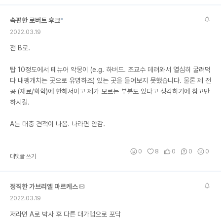
속편한 로버트 후크
*
2022.03.19
전 B로.
탑 10정도에서 테뉴어 악몽이 (e.g. 하버드. 조교수 데려와서 열심히 굴려먹
다 내팽개치는 곳으로 유명하죠) 있는 곳을 들어보지 못했습니다. 물론 제 전
공 (재료/화학)에 한해서이고 제가 모르는 부분도 있다고 생각하기에 참고만
하시길.
A는 대충 견적이 나옴. 나라면 안감.
0
8
0
0
0
대댓글 쓰기
정직한 가브리엘 마르케스
2022.03.19
저라면 A로 박사 후 다른 대가랩으로 포닥