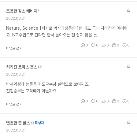
조용한 찰스 배비지
*
2022.03.21
Nature, Science 1저자로 박사과정동안 1편 내도 국내 자리잡기 어려워
요. B교수랩으로 간다면 한국 돌아오는 건 쉽지 않을 듯.
0
0
0
0
0
대댓글 쓰기
허기진 토마스 홉스
2022.03.21
박사과정때 논문은 지도교수님 실력으로 보여지죠..
진검승부는 포닥때가 아닐까요
0
0
0
0
0
대댓글 쓰기
뻔뻔한 존 롤스
작성자
2022.03.21