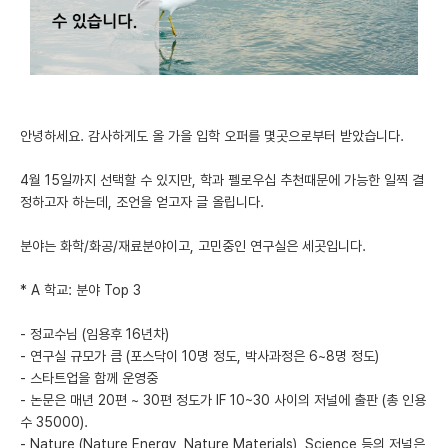
미국 유학 게시판
어드미션 포스팅
블로그
안녕하세요. 감사하게도 올 가을 입학 오퍼를 몇곳으로부터 받았습니다.
이벤트
4월 15일까지 선택할 수 있지만, 학과 펠로우십 추천때문에 가능한 일찍 결
오픈카톡
정하고자 하는데, 조언을 얻고자 글 올립니다.
이벤트
분야는 화학/화공/재료분야이고, 고민중인 연구실은 세곳입니다.
반도체 아카데미
* A 학교: 분야 Top 3
재팬라운지 🌸
- 정교수님 (임용후 16년차)
- 연구실 규모가 큼 (포스닥이 10명 정도, 박사과정은 6~8명 정도)
- 스타트업을 함께 운영중
- 논문은 매년 20편 ~ 30편 정도가 IF 10~30 사이의 저널에 출판 (총 인용
수 35000).
- Nature (Nature Energy, Nature Materials), Science 등의 저널은