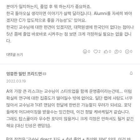
분야가 일치하는지, 졸업 후 뭐 하는지가 중요하죠.
한국 돌아오실 생각이면 이야기가 살짝 달라집니다. Alumni를 자세히 봐야
겠지만 C가 압도적으로 좋을 가능성'도' 있어요.
한국인 교수님에 대한 편견이 있겠지만, 대학원생에 한국인이 없다는 점이나
5년 쯤에 졸업 바로바로 시켜주는 점 보면 크게 걱정하실 필요는 없을 겁니
다.
0
2
0
0
0
대댓글 쓰기
엉뚱한 밀턴 프리드먼
2022.03.19
A의 가장 큰 리스크는 교수님이 스타트업을 함께 운영중이라는건데... 이럼
확실히 연구에 대한 집중도가 떨어질수 밖에 없어요. 일단 랩에 사람도 너무
많아서 교수님과 1대1 면담이 한달에 한번은 가능할지 우려가 되네요. 포닥
들에게 어드바이징을 받을수는 있긴한데, 이건 정말 케바케일거 같습니다.
그래도 탑스쿨이라 우수한 포닥이 많을거니 크게 걱정은 안하셔도 될거 같긴
해요 (대신 인성은 랜덤임).
B의 장점은 '교수님 direct 지도 + 4년 졸업 + 최상위 저널' 인데, 이건 바