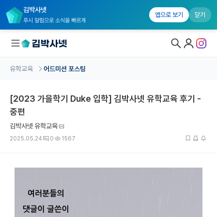
김박사넷
앱으로 보기
닫기
푸시 알림으로 소식을 빠르게
유학교육
어드미션 포스팅
대학원생 모집
[2023 가을학기 Duke 입학] 김박사넷 유학교육 후기 -
국내대학원 정보
중편
연구실&오픈랩
김박사넷 유학교육
커뮤니티
2025.05.24
0
1567
커리어
유학교육
유학교육 홈
수강 신청