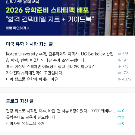
미국 유학 게시판 최신 글
Korea University 수학, 컴퓨터과학 이학사, UC Berkeley 산업공학 대학원 공학박사가 되는 것은 쉽지 않겠죠?
226
AI 박사, 컨택 후 2차 인터뷰 준비 조언 구합니다
191
혹시 이정도 스펙이면 어느정도 잡고 준비해야하나요?
742
자대진학vs타대진학이 고민입니다.
172
미박 탑스쿨 유학이 빡세진 이유
4072
블로그 최신 글
펀딩 취소로 시작된 재수, 바뀐 건 서류 6장이었다 | 7/17 웨비나 회고
0
유학준비도 교육이 필요합니다
2
김박사넷 유학교육 소개
0