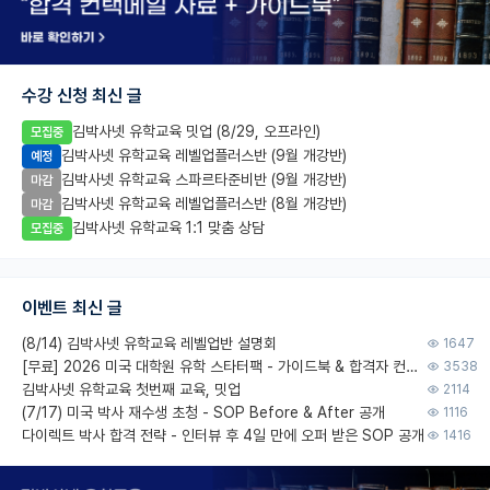
수강 신청 최신 글
김박사넷 유학교육 밋업 (8/29, 오프라인)
모집중
김박사넷 유학교육 레벨업플러스반 (9월 개강반)
예정
김박사넷 유학교육 스파르타준비반 (9월 개강반)
마감
김박사넷 유학교육 레벨업플러스반 (8월 개강반)
마감
김박사넷 유학교육 1:1 맞춤 상담
모집중
이벤트 최신 글
(8/14) 김박사넷 유학교육 레벨업반 설명회
1647
[무료] 2026 미국 대학원 유학 스타터팩 - 가이드북 & 합격자 컨택메일 템플릿
3538
김박사넷 유학교육 첫번째 교육, 밋업
2114
(7/17) 미국 박사 재수생 초청 - SOP Before & After 공개
1116
다이렉트 박사 합격 전략 - 인터뷰 후 4일 만에 오퍼 받은 SOP 공개
1416