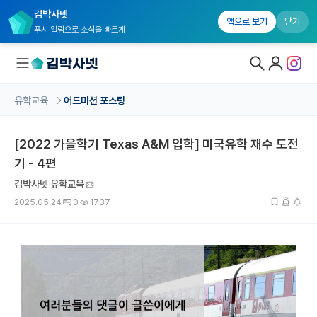
김박사넷
앱으로 보기
닫기
푸시 알림으로 소식을 빠르게
유학교육
어드미션 포스팅
대학원생 모집
[2022 가을학기 Texas A&M 입학] 미국유학 재수 도전
국내대학원 정보
기 - 4편
연구실&오픈랩
김박사넷 유학교육
커뮤니티
2025.05.24
0
1737
커리어
유학교육
유학교육 홈
수강 신청