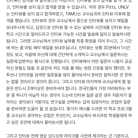
인터뷰는 합격할 때 필수요건은 아닙니다. 인터뷰를 보고 합격을 할 수 도 있
고, 인터뷰를 보지 않고 합격을 받을 수 있습니다. 저의 경우 Pitts, UNLV
는 인터뷰를 보지 않고 합격하였고, TAMU는 교수님과의 인터뷰 이후에 합
격을 했습니다. 인터뷰의 경우 교수님께서 줌으로 인터뷰를 보자고 메일을
보내주시게 되고, 답장으로 인터뷰 할 수 있는 날짜와 시간대를 인터뷰 보는
학교 시간으로 알려드리고 인터뷰 가능한 시간을 말씀해 달라고 말씀하시면
됩니다. 그러면 교수님께서 인터뷰 날짜를 최종 확정을 지어 주시고, 그 시간
에 하는 줌 미팅 예약 메일을 보내주십니다. 인터뷰는 보통 30분에서 1시간
정도 보고, 처음에 자신에 대해 간단하게 소개하고 교수님께서 질문하시는
질문에 답변하는 형식으로 진행됩니다. 인터뷰에서 어떤 질문이 나올지 궁금
하신 분들도 많을 것 같은데 저도 처음 볼 때는 엄청 긴장을 많이 했지만, 유
투브나 인터넷을 검색한 질문들을 많이 물어보셔서 준비만 잘하시면 큰 문제
는 없을 것이라고 생각이 듭니다. 그리고 인터뷰 마지막에 교수님에게 할 질
문은 반드시 3개이상은 준비하셔야 합니다. 한국인들이 가장 어려워하는 부
분 중 하나가 아닐까 라는 생각이 드는데 인터뷰 질문 같은 경우 지원자가 을
이라는 생각보다 지원자도 연구실을 선택하는 갑의 입장이라는 관점의 질문
을 준비하면 도움이 될 것 같습니다. 몇가지 예시를 드리면 이 학교 프로그램
중 교수님이 생각하는 강점은 무엇인지, 교수님께서 박사과정 학생들에게 하
고 싶은 조언에 대해서 물어보시면 됩니다.
그리고 인터뷰 전에 영상 오디오와 마이크를 사전에 체크하는 건 기본이고,