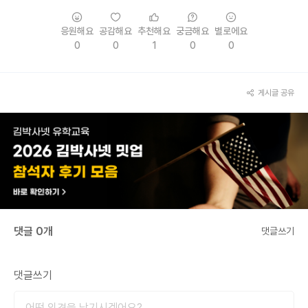
응원해요
공감해요
추천해요
궁금해요
별로에요
0
0
1
0
0
게시글 공유
댓글 0개
댓글쓰기
댓글쓰기