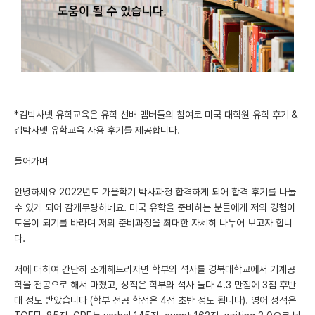
미국 유학 게시판
어드미션 포스팅
블로그
이벤트
*김박사넷 유학교육은 유학 선배 멤버들의 참여로 미국 대학원 유학 후기 &
김박사넷 유학교육 사용 후기를 제공합니다.
오픈카톡
들어가며
이벤트
안녕하세요 2022년도 가을학기 박사과정 합격하게 되어 합격 후기를 나눌
반도체 아카데미
수 있게 되어 감개무량하네요. 미국 유학을 준비하는 분들에게 저의 경험이
도움이 되기를 바라며 저의 준비과정을 최대한 자세히 나누어 보고자 합니
재팬라운지 🌸
다.
저에 대하여 간단히 소개해드리자면 학부와 석사를 경북대학교에서 기계공
학을 전공으로 해서 마쳤고, 성적은 학부와 석사 둘다 4.3 만점에 3점 후반
대 정도 받았습니다 (학부 전공 학점은 4점 초반 정도 됩니다). 영어 성적은