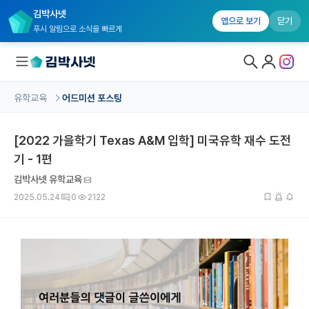
김박사넷
앱으로 보기
닫기
푸시 알림으로 소식을 빠르게
유학교육
어드미션 포스팅
대학원생 모집
[2022 가을학기 Texas A&M 입학] 미국유학 재수 도전
국내대학원 정보
기 - 1편
연구실&오픈랩
김박사넷 유학교육
커뮤니티
2025.05.24
0
2122
커리어
유학교육
유학교육 홈
수강 신청