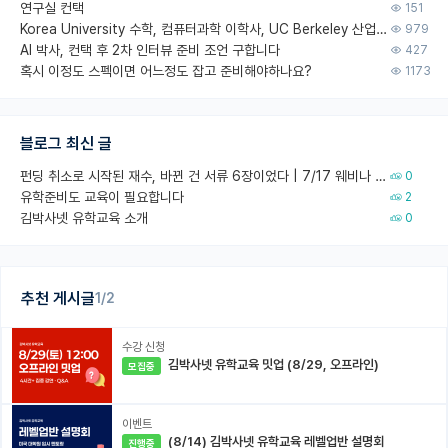
연구실 컨택
151
Korea University 수학, 컴퓨터과학 이학사, UC Berkeley 산업공학 대학원 공학박사가 되는 것은 쉽지 않겠죠?
979
AI 박사, 컨택 후 2차 인터뷰 준비 조언 구합니다
427
혹시 이정도 스펙이면 어느정도 잡고 준비해야하나요?
1173
블로그 최신 글
펀딩 취소로 시작된 재수, 바뀐 건 서류 6장이었다 | 7/17 웨비나 회고
0
유학준비도 교육이 필요합니다
2
김박사넷 유학교육 소개
0
추천 게시글
1/2
수강 신청
김박사넷 유학교육 밋업 (8/29, 오프라인)
모집중
이벤트
(8/14) 김박사넷 유학교육 레벨업반 설명회
진행중