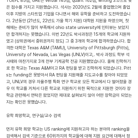
TOEFL 85점, GRE는 verbal 145점, quant 162점, writing 3.0으로 낮
은 점수를 가지고 지원했습니다. 석사는 2020년도 2월에 졸업했으며 졸업
이후 지방의 스타트업 기업을 다니면서 해외 유학을 준비하고 도전하였습니
다. 2년동안 (21년도, 22년도 가을 학기 지원) 대학원 지원을 하였으며, 첫
해에는 준비가 많이 부족해서 ohio state university에 인터뷰는 보았지
만 합격하지는 못했습니다. 이번 22년도 박사과정은 15개의 학교에 지원하
였고 (상위권에서 중위권까지 정도) 그 중 3개의 학교에 합격하였습니다. 합
격한 대학은 Texas A&M (TAMU), University of Pittsburgh (Pitts),
University of Nevada, Las Vegas (UNLV)이고,. 박사 과정도 학부 석
사때와 마찬가지로 3개 전부 기계공학 전공 지원했었습니다. 올해 진학하기
로 한 학교는 Texas A&M이고 RA 펀딩을 받고 진학하게 되었습니다. Pitt
s는 funding은 못받아서 RA 펀딩을 지원해줄 지도교수를 찾아야 되었었
고, UNLV의 경우 자율주행 특화 연구 학교로 모든 학교에서 다 떨어졌을 경
우 이 학교를 거쳐서 다른 학교로 지원하기 위한 목적으로 지원한 것이라 장
학금 관련해서 연락은 왔었지만 제대로 살펴보지 않아 어떤 장학금이 되었는
지는 확인은 못했습니다.
유학 희망학교, 연구실/교수 검색
먼저 유학 희망 학교는 US ranking에 지원하고자 하는 분야의 ranking을
검색해서 검색 기준으로 60위까지의 학교들에 대해 지원 요건에 대해서 정