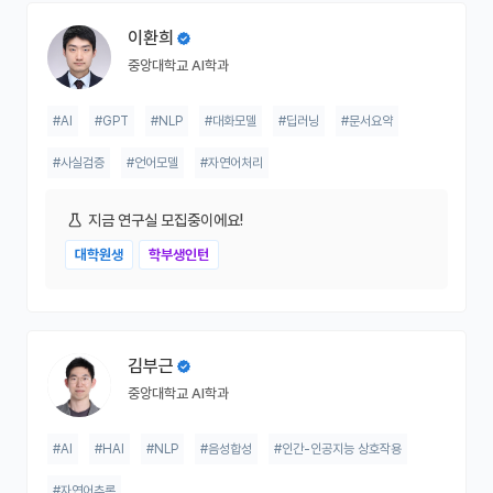
이환희
중앙대학교 AI학과
#AI
#GPT
#NLP
#대화모델
#딥러닝
#문서요약
#사실검증
#언어모델
#자연어처리
지금 연구실 모집중이에요!
대학원생
학부생인턴
김부근
중앙대학교 AI학과
#AI
#HAI
#NLP
#음성합성
#인간-인공지능 상호작용
#자연어추론