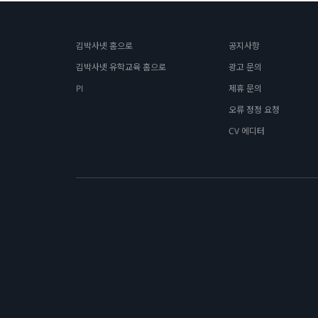
김박사넷 홈으로
공지사항
김박사넷 유학교육 홈으로
광고 문의
PI
제휴 문의
오류 정정 요청
CV 에디터