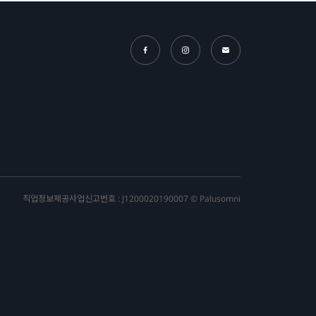
직업정보제공사업신고번호 : J1200020190007 © Palusomni