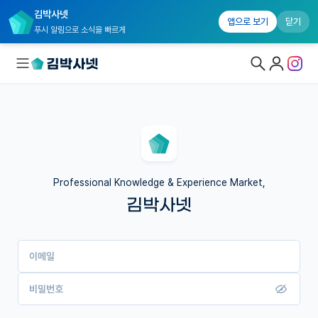
김박사넷
앱으로 보기
닫기
푸시 알림으로 소식을 빠르게
대학원생 모집
국내대학원 정보
연구실&오픈랩
Professional Knowledge & Experience Market,
김박사넷
커뮤니티
커리어
이메일
유학교육
이벤트
비밀번호
반도체 아카데미