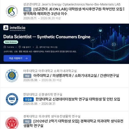
성균관대학교 Jeon's Energy Optoelectronics Nano-Bio-Materials LAB
[성균관대 JEON LAB] 대학원생·박사후연구원·학부인턴 모집 |
마감
병역특례·해외파견·3년내 이수
2026.05.11.
~
2026.06.20 마감
아주대학교 아주대학교 소화기내과학교실
아주대학교 / 의생명과학과 / 소화기내과교실 / 간센터연구실
마감
2026.05.08.
~
2026.06.30 마감
한양대학교 신경생리학 연구실
한양대학교 신경데이터정보학 연구실 대학원생 및 인턴 모집
모집중
2026.05.08.
~
2026.08.31
경북대학교 의과대학 생식유전생물학 연구실
[2026년 2학기 대학원생 모집] 경북대학교 의과대학 생식유전
마감
생물학 연구실