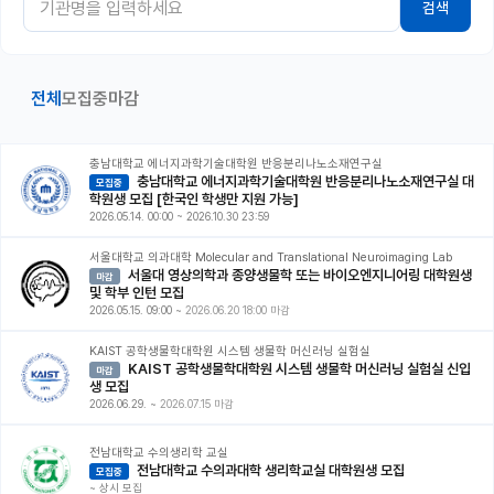
검색
커뮤니티
커리어
전체
모집중
마감
유학교육
충남대학교 에너지과학기술대학원 반응분리나노소재연구실
이벤트
충남대학교 에너지과학기술대학원 반응분리나노소재연구실 대
모집중
학원생 모집 [한국인 학생만 지원 가능]
반도체 아카데미
2026.05.14. 00:00
~
2026.10.30 23:59
서울대학교 의과대학 Molecular and Translational Neuroimaging Lab
재팬라운지 🌸
서울대 영상의학과 종양생물학 또는 바이오엔지니어링 대학원생
마감
및 학부 인턴 모집
2026.05.15. 09:00
~
2026.06.20 18:00 마감
KAIST 공학생물학대학원 시스템 생물학 머신러닝 실험실
KAIST 공학생물학대학원 시스템 생물학 머신러닝 실험실 신입
마감
생 모집
2026.06.29.
~
2026.07.15 마감
전남대학교 수의생리학 교실
전남대학교 수의과대학 생리학교실 대학원생 모집
모집중
~
상시 모집