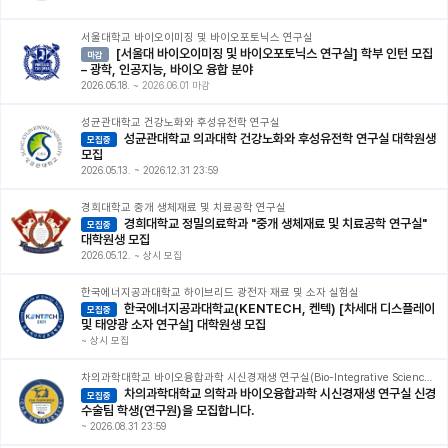
서울대학교 바이오이미징 및 바이오포토닉스 연구실
[서울대 바이오이미징 및 바이오포토닉스 연구실] 학부 인턴 모집
마감
– 광학, 인공지능, 바이오 융합 분야
2026.05.18.
~
2026.06.01 마감
성균관대학교 건강노화와 후성유전학 연구실
성균관대학교 의과대학 건강노화와 후성유전학 연구실 대학원생
모집중
모집
2026.05.13.
~
2026.12.31 23:59
경희대학교 중개 생체재료 및 치료공학 연구실
경희대학교 정밀의료학과 "중개 생체재료 및 치료공학 연구실"
모집중
대학원생 모집
2026.05.12.
~
상시 모집
한국에너지공과대학교 하이브리드 광전자 재료 및 소자 실험실
한국에너지공과대학교(KENTECH, 켄텍) [차세대 디스플레이
모집중
및 태양광 소자 연구실] 대학원생 모집
~
상시 모집
차의과학대학교 바이오융합과학 시신경재생 연구실(Bio-Integrative Science In Ocular Neuroregeneration)
차의과학대학교 의학과 바이오융합과학 시신경재생 연구실 신경
모집중
수술팀 학생(연구원)을 모집합니다.
~
2026.08.31 23:59