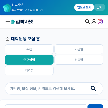
김박사넷
홈
추천
기관별
연구실별
전공별
지역별
앱으로 보기
닫기
푸시 알림으로 소식을 빠르게
대학원생 모집 홈
대학원생 모집
추천
기관별
대학원생 모집 홈
기관별 모집 정보
연구실별
전공별
연구실별 모집 정보
지역별
전공별 모집 정보
지역별 모집 정보
국내대학원 정보
연구실&오픈랩