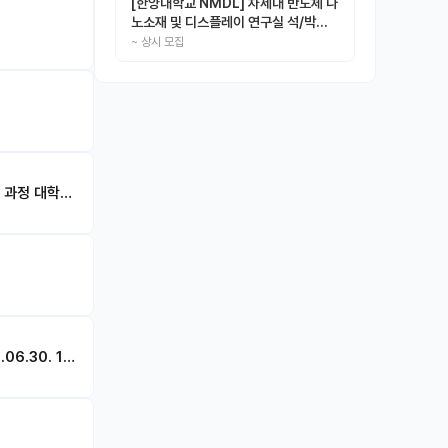
[한양대학교 NMDL] 차세대 반도체 나
노소재 및 디스플레이 연구실 석/박사/
인턴 모집
~
상시 모집