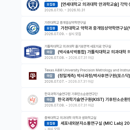
[연세대학교 의과대학 안과학교술] 각막
모집중
2026.07.10.
~
2026.10.31
가천대학교 중개임상약학연구실
가천대학교 약학과 중개임상약학연구실(
모집중
2026.07.09.
~
상시 모집
가톨릭대학교 의과대학 줄기&면역 세포치료 연구실
(박사&석박통합) 가톨릭대학교 의과대학 의
마감
2026.07.08.
~
2026.07.31 마감
Texas A&M University Precision Metrology and Instr
(정밀계측) 박사과정/박사후연구원(포스닥)
마감
2026.07.07.
~
2026.07.31 마감
한국과학기술연구원 기후탄소순환연구단
한국과학기술연구원(KIST) 기후탄소순환연
마감
2026.07.08.
~
2026.07.31 마감
충북대학교 의과대학 의학과 생화학교실
세포내외분자소통연구실 (MIC Lab) 2
모집중
~
상시 모집