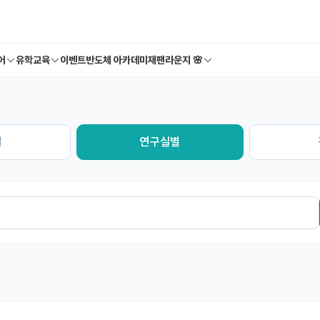
어
유학교육
이벤트
반도체 아카데미
재팬라운지 🌸
별
연구실별