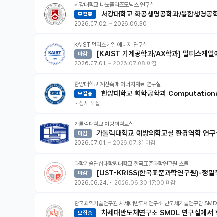
서강대학교 나노플라즈모닉스 연구실
서강대학교 화공생명공학과/융합생명공학
모집중
2026.07.02.
~
2026.09.30
KAIST 멀티스케일 에너지 연구실
[KAIST 기계공학과/AX학과] 멀티스케
마감
2026.07.01.
~
2026.07.08 마감
한양대학교 계산촉매 에너지재료 연구실
한양대학교 화학공학과 Computational Design of Catalysts & Energy Materials (CDCE) 연구실 석/박사 과정 대학원
모집중
생 모집
~
상시 모집
가톨릭대학교 예방의학교실
가톨릭대학교 예방의학교실 환경역학 연구실
마감
2026.07.01.
~
2026.07.31 마감
과학기술연합대학원대학교 한국표준과학연구원 스쿨
[UST-KRISS(한국표준과학연구원)-정밀측정과학] UST 2026학년도 후기 2차 신입생 모집 (2026.06.24. ~ 2026.06.30. 17
마감
시)
2026.06.24.
~
2026.06.30 17:00 마감
한국과학기술연구원 차세대반도체연구소 반도체기술연구단 SMD
차세대반도체연구소 SMDL 연구실에서 
모집중