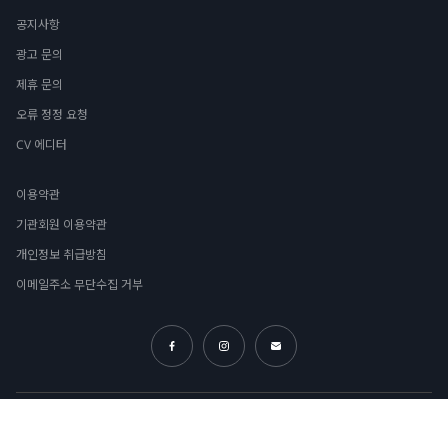
공지사항
광고 문의
제휴 문의
오류 정정 요청
CV 에디터
이용약관
기관회원 이용약관
개인정보 취급방침
이메일주소 무단수집 거부
직업정보제공사업신고번호 : J1200020190007 © Palusomni