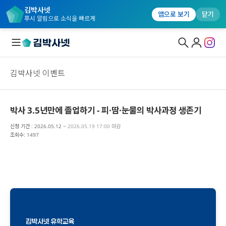
김박사넷
앱으로 보기
닫기
푸시 알림으로 소식을 빠르게
김박사넷 이벤트
대학원생 모집
국내대학원 정보
박사 3.5년만에 졸업하기 - 피·땀·눈물의 박사과정 생존기
연구실&오픈랩
신청 기간 : 2026.05.12 ~
2026.05.19 17:00 마감
조회수: 1497
커뮤니티
커리어
유학교육
이벤트
반도체 아카데미