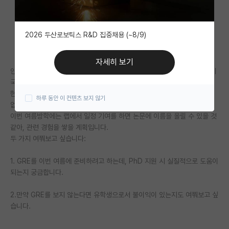
자유 게시판(아무개랩)
2026 두산로보틱스 R&D 집중채용 (~8/9)
미국 유학 게시판
미국 대학원 합격 후기 게시판
자세히 보기
안녕하세요. 현재 미국 주립대에서 화학공학을 전공하고 있으며, 졸업 후 미
대학원생 모집 게시판
국 대학원 PhD 진학을 목표로 하고 있습니다.
현재 2학년 1학기를 마친 상태이고, GPA는 3.9/4.0입니다. 과외 활동은
하루 동안 이 컨텐츠 보지 않기
대학원 합격 후기 게시판
없지만 학부 연구생으로 현재 일을 하고 있습니다.
이번 여름방학에는 랩에서 일정 기여를 하면 논문에 이름을 올릴 수 있을 것
연구실(PI) 홍보 게시판
같아, 관련 경험을 쌓을 계획입니다.
두 가지 여쭤보고 싶습니다:
석박사 채용 정보 게시판
1. GRE를 이번 여름에 준비하려고 하는데, PhD 지원 시 실질적으로 도움이
임용 정보 게시판
되는지 궁금합니다.
학부 인턴 게시판
2.만약 GRE를 보지 않는다면 유학생으로서 불이익이 있는지도 여쭤보고 싶
취업 게시판
습니다.
임용 후기 게시판