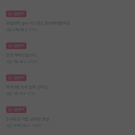
김GPT
유럽대학 gre 어느정도 준비해야할까요
0
19
3167
김GPT
조언 부탁드립니다..
1
14
3790
김GPT
미국 ML석사 입학 난이도
1
11
5115
김GPT
3-4등급 지잡 공대생 현실
16
24
11988