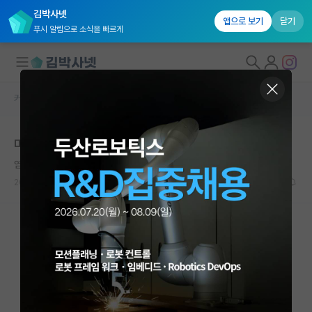
김박사넷
앱으로 보기
닫기
푸시 알림으로 소식을 빠르게
커뮤니티 홈
미국 유학 게시판
대학원생 모집
미국 대학원 PhD 조언 부탁 드립니다.
국내대학원 정보
염세적인 앙투안 라부아지에
연구실&오픈랩
2026.05.18
12
5004
커뮤니티
커뮤니티 홈
전체글보기
베스트 게시판
IF 명예의전당