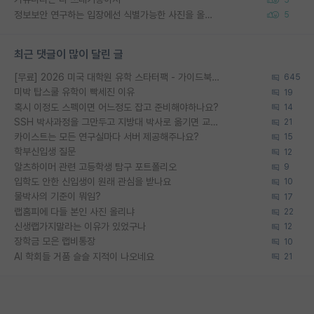
정보보안 연구하는 입장에선 식별가능한 사진을 올리는건 비추이긴함
5
최근 댓글이 많이 달린 글
[무료] 2026 미국 대학원 유학 스타터팩 - 가이드북 & 합격자 컨택메일 템플릿
645
미박 탑스쿨 유학이 빡세진 이유
19
혹시 이정도 스펙이면 어느정도 잡고 준비해야하나요?
14
SSH 박사과정을 그만두고 지방대 박사로 옮기면 교수의 꿈은 끝일까요?
21
카이스트는 모든 연구실마다 서버 제공해주나요?
15
학부신입생 질문
12
알츠하이머 관련 고등학생 탐구 포트폴리오
9
입학도 안한 신입생이 원래 관심을 받나요
10
물박사의 기준이 뭐임?
17
랩홈피에 다들 본인 사진 올리냐
22
신생랩가지말라는 이유가 있었구나
12
장학금 모은 랩비통장
10
AI 학회들 거품 슬슬 지적이 나오네요
21