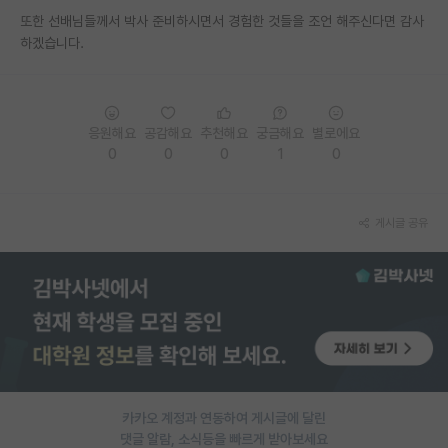
또한 선배님들께서 박사 준비하시면서 경험한 것들을 조언 해주신다면 감사
PI 전용 게시판
하겠습니다.
인문사회 계열 게시판
특수/전문대학원 게시판
응원해요
공감해요
추천해요
궁금해요
별로에요
반도체/AI 게시판
0
0
0
1
0
장학금/장학생 게시판
게시글 공유
학술 정보 게시판
홍보 게시판
커리어
유학교육
이벤트
카카오 계정과 연동하여 게시글에 달린
반도체 아카데미
댓글 알람, 소식등을 빠르게 받아보세요