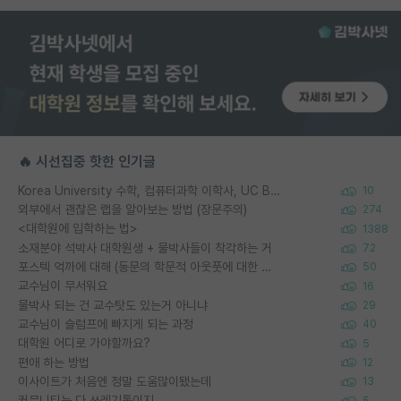
🔥 시선집중 핫한 인기글
Korea University 수학, 컴퓨터과학 이학사, UC Berkeley 산업공학 대학원 공학박사가 되는 것은 쉽지 않겠죠?
10
외부에서 괜찮은 랩을 알아보는 방법 (장문주의)
274
<대학원에 입학하는 법>
1388
소재분야 석박사 대학원생 + 물박사들이 착각하는 거
72
포스텍 억까에 대해 (동문의 학문적 아웃풋에 대한 반박)
50
교수님이 무서워요
16
물박사 되는 건 교수탓도 있는거 아니냐
29
교수님이 슬럼프에 빠지게 되는 과정
40
대학원 어디로 가야할까요?
5
편애 하는 방법
12
이사이트가 처음엔 정말 도움많이됐는데
13
커뮤니티는 다 쓰레기통이지
5