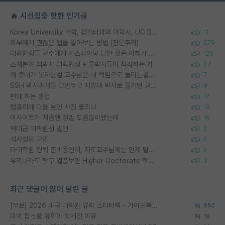
🔥 시선집중 핫한 인기글
Korea University 수학, 컴퓨터과학 이학사, UC Berkeley 산업공학 대학원 공학박사가 되는 것은 쉽지 않겠죠?
11
외부에서 괜찮은 랩을 알아보는 방법 (장문주의)
278
대학원생들 교수에게 가스라이팅 당한 것은 이해가 갑니다. 안타깝네요.
120
소재분야 석박사 대학원생 + 물박사들이 착각하는 거
77
왜 후배가 못하는걸 교수님은 내 책임으로 돌리는걸까요?
7
SSH 박사과정을 그만두고 지방대 박사로 옮기면 교수의 꿈은 끝일까요?
9
편애 하는 방법
17
랩홈피에 다들 본인 사진 올리냐
13
이사이트가 처음엔 정말 도움많이됐는데
16
역대급 대학원생 빌런
2
석사생의 고민
2
타대학원 컨텍 준비중인데, 지도교수님께는 언제 말씀드려야 할까요?
2
우리나라도 학구 열풍보면 Higher Doctorate 학위가 필요하다고 봅니다.
3
최근 댓글이 많이 달린 글
[무료] 2026 미국 대학원 유학 스타터팩 - 가이드북 & 합격자 컨택메일 템플릿
652
미박 탑스쿨 유학이 빡세진 이유
19