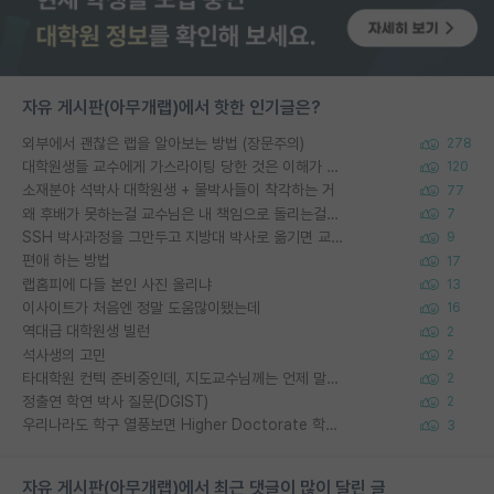
자유 게시판(아무개랩)에서 핫한 인기글은?
외부에서 괜찮은 랩을 알아보는 방법 (장문주의)
278
대학원생들 교수에게 가스라이팅 당한 것은 이해가 갑니다. 안타깝네요.
120
소재분야 석박사 대학원생 + 물박사들이 착각하는 거
77
왜 후배가 못하는걸 교수님은 내 책임으로 돌리는걸까요?
7
SSH 박사과정을 그만두고 지방대 박사로 옮기면 교수의 꿈은 끝일까요?
9
편애 하는 방법
17
랩홈피에 다들 본인 사진 올리냐
13
이사이트가 처음엔 정말 도움많이됐는데
16
역대급 대학원생 빌런
2
석사생의 고민
2
타대학원 컨텍 준비중인데, 지도교수님께는 언제 말씀드려야 할까요?
2
정출연 학연 박사 질문(DGIST)
2
우리나라도 학구 열풍보면 Higher Doctorate 학위가 필요하다고 봅니다.
3
자유 게시판(아무개랩)에서 최근 댓글이 많이 달린 글