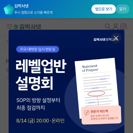
김박사넷
앱으로 보기
닫기
푸시 알림으로 소식을 빠르게
커뮤니티 홈
자유 게시판(아무개랩)
대학원생 모집
PhD를 하고싶은데.. 많은 나이와.. 낮은 학부..
국내대학원 정보
깐깐한 장자크 루소
연구실&오픈랩
2025.06.05
30
7802
커뮤니티
커뮤니티 홈
전체글보기
베스트 게시판
IF 명예의전당