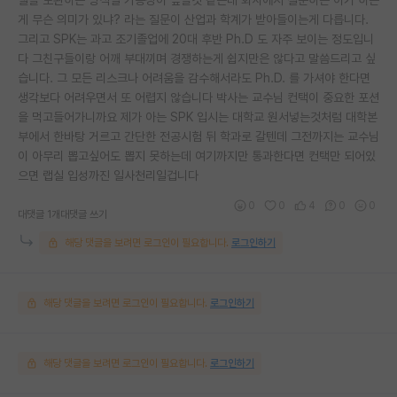
게 무슨 의미가 있냐? 라는 질문이 산업과 학계가 받아들이는게 다릅니다.
그리고 SPK는 과고 조기졸업에 20대 후반 Ph.D 도 자주 보이는 정도입니
다 그친구들이랑 어깨 부대끼며 경쟁하는게 쉽지만은 않다고 말씀드리고 싶
습니다. 그 모든 리스크나 어려움을 감수해서라도 Ph.D. 를 가셔야 한다면
생각보다 어려우면서 또 어렵지 않습니다 박사는 교수님 컨택이 중요한 포션
을 먹고들어가니까요 제가 아는 SPK 입시는 대학교 원서넣는것처럼 대학본
부에서 한바탕 거르고 간단한 전공시험 뒤 학과로 갈텐데 그전까지는 교수님
이 아무리 뽑고싶어도 뽑지 못하는데 여기까지만 통과한다면 컨택만 되어있
으면 랩실 입성까진 일사천리일겁니다
0
0
4
0
0
대댓글 1개
대댓글 쓰기
해당 댓글을 보려면 로그인이 필요합니다.
로그인하기
해당 댓글을 보려면 로그인이 필요합니다.
로그인하기
해당 댓글을 보려면 로그인이 필요합니다.
로그인하기