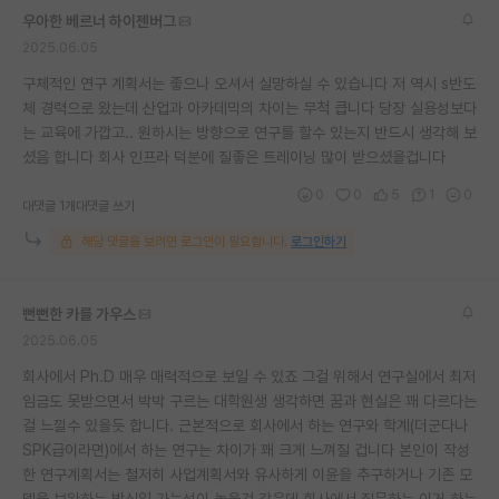
우아한 베르너 하이젠버그
2025.06.05
구체적인 연구 계획서는 좋으나 오셔서 실망하실 수 있습니다 저 역시 s반도
체 경력으로 왔는데 산업과 아카데믹의 차이는 무척 큽니다 당장 실용성보다
는 교육에 가깝고.. 원하시는 방향으로 연구를 할수 있는지 반드시 생각해 보
셨음 합니다 회사 인프라 덕분에 질좋은 트레이닝 많이 받으셨을겁니다
0
0
5
1
0
대댓글 1개
대댓글 쓰기
해당 댓글을 보려면 로그인이 필요합니다.
로그인하기
뻔뻔한 카를 가우스
2025.06.05
회사에서 Ph.D 매우 매력적으로 보일 수 있죠 그걸 위해서 연구실에서 최저
임금도 못받으면서 박박 구르는 대학원생 생각하면 꿈과 현실은 꽤 다르다는
걸 느낄수 있을듯 합니다. 근본적으로 회사에서 하는 연구와 학계(더군다나
SPK급이라면)에서 하는 연구는 차이가 꽤 크게 느껴질 겁니다 본인이 작성
한 연구계획서는 철저히 사업계획서와 유사하게 이윤을 추구하거나 기존 모
델을 보완하는 방식일 가능성이 높을것 같은데 회사에서 질문하는 이거 하는