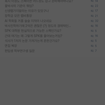
혹시 이정도 스펙이면 어느정도 잡고 준비해야하나요?
14
물박사의 기준이 뭐임?
22
신생랩가지말라는 이유가 있었구나
17
장학금 모은 랩비통장
21
AI 학회들 거품 슬슬 지적이 나오네요
32
박사진학하기에 2억은 괜찮은 (?) 정도의 경제력인가요
16
SPK 대학원 현실적으로 가능한 스펙인가요?
5
근데 여기는 왜 그렇게 SPK를 물어보는거임?
16
석사가 1저자 논문 가져가는게 흔한건가요?
5
면접 복장
5
편입생 학부연구생 질문
7