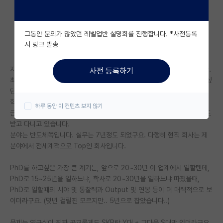
자유 게시판(아무개랩)
그동안 문의가 많았던 레벨업반 설명회를 진행합니다. *사전등록
미국 유학 게시판
시 링크 발송
미국 대학원 합격 후기 게시판
지거국이라고 불리기도 뭐한 학부에서 어찌저찌 학점은 좋게 졸업했습니다.
사전 등록하기
대학원생 모집 게시판
최근 1년동안 지금 일하는 분야에서 좀 공부/연구를 좀 해서 PhD를 따고 싶
단 생각이 들었습니다. 나이는 30대 중반입니다.
대학원 합격 후기 게시판
학부를 들으셔서 아시겠지만.. 머리가 딱히 좋진 않은 것 같습니다.
하루 동안 이 컨텐츠 보지 않기
근데 적성이 일하는 분야와는 잘 맞는지 다행히 돈은 잘 받고 적당히 인정도
연구실(PI) 홍보 게시판
받고 다니고 있습니다.
분야는 반도체쪽입니다. 실무는 7년정도 되었구요. 다행히 현직 회사는 제
석박사 채용 정보 게시판
분야에서 전세계적으로 Top인 회사입니다.
임용 정보 게시판
PhD를 하고싶은 가장 큰 계기는, 앞으로 20~30년 이 업계에서 일할텐데,
학부 인턴 게시판
PhD로 15~25년을 일하느냐, 학사로 20~30년을 일하느냐 따졌을때,
PhD로 일할때의 시야 및 통찰력과 Output 및 연봉 등이 더 매력적으로 보
취업 게시판
이더라구요. (몇년 걸릴진 모르지만.. 5년으로 잡았습니다..)
임용 후기 게시판
문제는 연구실이 진짜 공교롭게도 SKP랑 Y대 + 그다음 S대만 있더라구요.