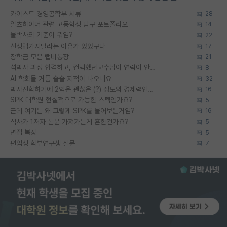
카이스트 경영공학부 서류
28
알츠하이머 관련 고등학생 탐구 포트폴리오
14
물박사의 기준이 뭐임?
22
신생랩가지말라는 이유가 있었구나
17
장학금 모은 랩비통장
21
석박사 과정 합격하고, 컨택했던교수님이 연락이 안됩니다...
8
AI 학회들 거품 슬슬 지적이 나오네요
32
박사진학하기에 2억은 괜찮은 (?) 정도의 경제력인가요
16
SPK 대학원 현실적으로 가능한 스펙인가요?
5
근데 여기는 왜 그렇게 SPK를 물어보는거임?
16
석사가 1저자 논문 가져가는게 흔한건가요?
5
면접 복장
5
편입생 학부연구생 질문
7