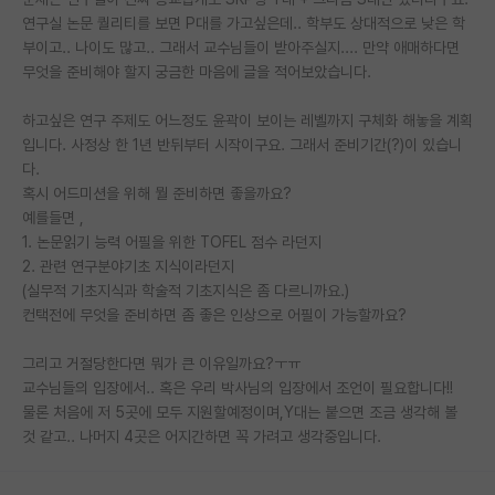
연구실 논문 퀄리티를 보면 P대를 가고싶은데.. 학부도 상대적으로 낮은 학
PI 전용 게시판
부이고.. 나이도 많고.. 그래서 교수님들이 받아주실지.... 만약 애매하다면
무엇을 준비해야 할지 궁금한 마음에 글을 적어보았습니다.
인문사회 계열 게시판
하고싶은 연구 주제도 어느정도 윤곽이 보이는 레벨까지 구체화 해놓을 계획
특수/전문대학원 게시판
입니다. 사정상 한 1년 반뒤부터 시작이구요. 그래서 준비기간(?)이 있습니
반도체/AI 게시판
다.
혹시 어드미션을 위해 뭘 준비하면 좋을까요?
장학금/장학생 게시판
예를들면 ,
1. 논문읽기 능력 어필을 위한 TOFEL 점수 라던지
학술 정보 게시판
2. 관련 연구분야기초 지식이라던지
(실무적 기초지식과 학술적 기초지식은 좀 다르니까요.)
홍보 게시판
컨택전에 무엇을 준비하면 좀 좋은 인상으로 어필이 가능할까요?
커리어
그리고 거절당한다면 뭐가 큰 이유일까요?ㅜㅠ
유학교육
교수님들의 입장에서.. 혹은 우리 박사님의 입장에서 조언이 필요합니다!!
물론 처음에 저 5곳에 모두 지원할예정이며,Y대는 붙으면 조금 생각해 볼
이벤트
것 같고.. 나머지 4곳은 어지간하면 꼭 가려고 생각중입니다.
반도체 아카데미