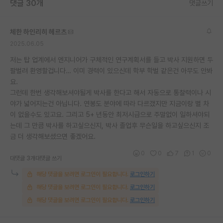
댓글 30개
댓글쓰기
체한 하인리히 헤르츠
2025.06.05
저는 탑 업계에서 엔지니어가 구체적인 연구계획서를 들고 박사 지원하면 두
팔벌려 환영할겁니다… 이미 경력이 있으신데 학부 학벌 같은건 아무도 안봐
요.
그런데 한번 생각해보셔야될게 박사를 한다고 해서 자동으로 통찰력이나 시
야가 넓어지는건 아닙니다. 연봉도 분야에 따라 다르갰지만 지금이랑 별 차
이 없을수도 있고요. 그리고 5+ 년동안 최저시급으로 주말없이 일하셔야되
는데 그 만큼 박사를 하고싶으신지, 박사 졸업후 무슨일을 하고싶으신지 조
금 더 생각해보셨으면 좋겠어요.
0
0
7
1
0
대댓글 3개
대댓글 쓰기
해당 댓글을 보려면 로그인이 필요합니다.
로그인하기
해당 댓글을 보려면 로그인이 필요합니다.
로그인하기
해당 댓글을 보려면 로그인이 필요합니다.
로그인하기