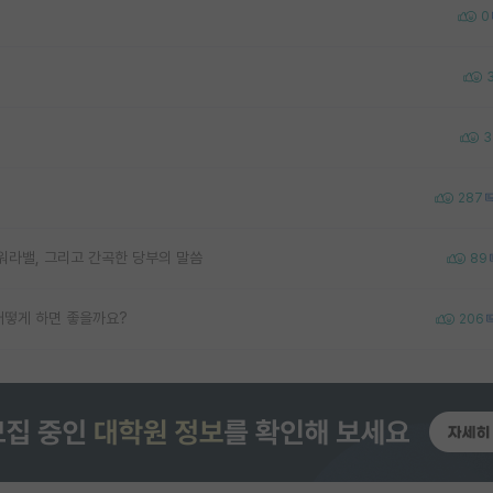
0
3
287
워라밸, 그리고 간곡한 당부의 말씀
89
어떻게 하면 좋을까요?
206