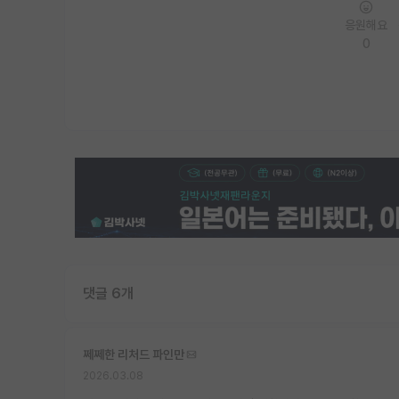
응원해요
0
댓글 6개
쩨쩨한 리처드 파인만
2026.03.08