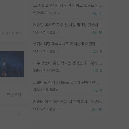
그냥 랩실 홈페이지 관리 안하고 업로드 안한거 아님?
연구실적이 4년의 공백이 있는거 어떻게 생각하냐
11
서성한 박사로 교수 된 사람 딱 1명 봤습니다. 근데 지방대 박사로 교수된 거는 기적이 일어나야되요. 서성한 학부부터여도 빡센게 교수임용일텐데 지방대박사로 무슨 교수가 되나요...... 중소기업/중견기업 팀장급/연구소장급이나 될거 같네요.
SSH 박사과정을 그만두고 지방대 박사로 옮기면 교수의 꿈은 끝일까요?
18
게시글 공유
옮기시려면 미국박사로 가시는게 어떨까 싶네요. 교수가 꿈이면 미국박사 하고 미국교수 까지 같이 노리시는게 기회가 많지 않을까요?
SSH 박사과정을 그만두고 지방대 박사로 옮기면 교수의 꿈은 끝일까요?
8
교수 뽑는데 출신 학교는 생각보다 그렇게 안 봄. 앞으로는 더 안 보게 될거임. 박사는 어디서 진행해도 됨. 단, 제대로 쌓고 좋은 실적 만들 수 있다면. 그런데 지방대는 그럴 가능성이 지극히 낮음. 나만 열심히 잘 하면 된다? 인간은 주변 환경에 지배되는 나약한 존재임. 주변의 지방대 대학원생과 섞이고 지방 특유의 여유로움 또는 나쁘게 얘기해서 나태함에 젖어 살다보면 교수의 꿈 자체를 잊어버리게 될 가능성도 있음. 주변 환경이 70~80%임.
SSH 박사과정을 그만두고 지방대 박사로 옮기면 교수의 꿈은 끝일까요?
8
그보다도 신기할정도로 교수가 편애하면 그사람만 논문이 되더라구요 내용이 다른 사람보다 허접해도요
가슴에 손을 올려놓고 싫어하는 사람 불공정하게 리뷰
8
댓글쓰기
지방대 이 단어가 진짜 너무 짜증나는데 지방대면 다 그냥 쓰레기인가요? 무슨 말 같지도 않은 댓글들이 있는건지??? 지방에도 충분히 좋은 대학 많고 충분히 잘하는 교수님들 많습니다 포항공대 4개 IST 대표 지거국들 여기 모두 다 지방에 있고 여기 출신들 중에 교수하는 분들 적지 않습니다 지거국 출신이 무슨 교수를 하냐?라고 생각할 사람들 많은데 상위 대표 지거국에 아웃라이어들 많습니다 결국 개인의 연구역량과 실적이 중요합니다 이 역량을 펼치는데 있어서 지도교수와의 합도 중요합니다. 그리고 경력이 필요하면 해외포닥까지 다녀오세요
SSH 박사과정을 그만두고 지방대 박사로 옮기면 교수의 꿈은 끝일까요?
16