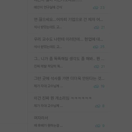
애인이 연구실에 간식
23
연 끊으세요...어차피 기업으로 간 제자 어떻게 못합니다. 기업에서는 교수들 사기꾼으로 보는 시선도 강하고, 앞에서나 교수님하고 떠받들어주지 많이 무시합니다. 영향력도 0에 수렴합니다. 그리고 생각해보십시오. 석사로 기업간 제자가 무슨 힘이 있다고 과제를 달라고 합니까? 말만 교수지 무능력자라고 생각합니다. 세금이 아깝습니다.
석사 받았는데도 교수랑 연락한다.
21
우리 교수도 나한테 이러던데... 현업에 대해 이해가 전혀 없고, 자기 말이면 다 되는 줄 알고. 학위동안 지도는 커녕 잡일만 시켜놓고 이제와서 주기적으로 연락 없으면 싸가지 없는 제자가 되버림.
석사 받았는데도 교수랑 연락한다.
25
그.. 니가 좀 똑똑해질 생각도 좀 해봐.. 뭔 연구를 선배랑 계속 같이할 생각을하냐 박사과정이
진짜 제발 적당히 똑똑한 박사과정이라도 위에 있었으면..
21
그런 곳에 석사를 가면 더더욱 안된다는 것을 깨달으시면 된겁니다!
제가 자대 교수님께 무례하게 행동한 걸까요?
19
이건 진짜 뭔 개소리임 ㅋㅋㅋㅋㅋㅋ
제가 자대 교수님께 무례하게 행동한 걸까요?
8
여자라서
왜 후배가 못하는걸 교수님은 내 책임으로 돌리는걸까요?
9