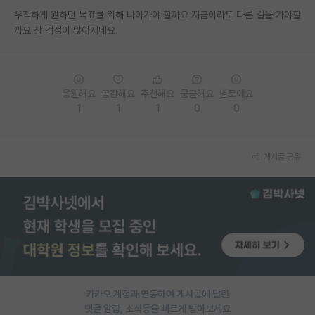
우직하게 원하던 목표를 위해 나아가야 할까요 지금이라도 다른 길을 가야할
PI 전용 게시판
까요 참 걱정이 많아지네요.
인문사회 계열 게시판
특수/전문대학원 게시판
응원해요
공감해요
추천해요
궁금해요
별로에요
반도체/AI 게시판
1
1
1
0
0
장학금/장학생 게시판
게시글 공유
학술 정보 게시판
홍보 게시판
커리어
유학교육
이벤트
카카오 계정과 연동하여 게시글에 달린
반도체 아카데미
댓글 알람, 소식등을 빠르게 받아보세요