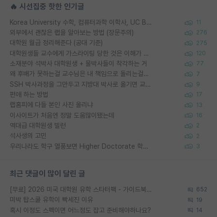
🔥 시선집중 핫한 인기글
Korea University 수학, 컴퓨터과학 이학사, UC Berkeley 산업공학 대학원 공학박사가 되는 것은 쉽지 않겠죠?
11
외부에서 괜찮은 랩을 알아보는 방법 (장문주의)
276
대학원 월급 정리해준다 (공대 기준)
275
대학원생들 교수에게 가스라이팅 당한 것은 이해가 갑니다. 안타깝네요.
120
소재분야 석박사 대학원생 + 물박사들이 착각하는 거
77
왜 후배가 못하는걸 교수님은 내 책임으로 돌리는걸까요?
7
SSH 박사과정을 그만두고 지방대 박사로 옮기면 교수의 꿈은 끝일까요?
9
편애 하는 방법
17
랩홈피에 다들 본인 사진 올리냐
13
이사이트가 처음엔 정말 도움많이됐는데
16
역대급 대학원생 빌런
2
석사생의 고민
2
우리나라도 학구 열풍보면 Higher Doctorate 학위가 필요하다고 봅니다.
3
최근 댓글이 많이 달린 글
[무료] 2026 미국 대학원 유학 스타터팩 - 가이드북 & 합격자 컨택메일 템플릿
652
미박 탑스쿨 유학이 빡세진 이유
19
혹시 이정도 스펙이면 어느정도 잡고 준비해야하나요?
14