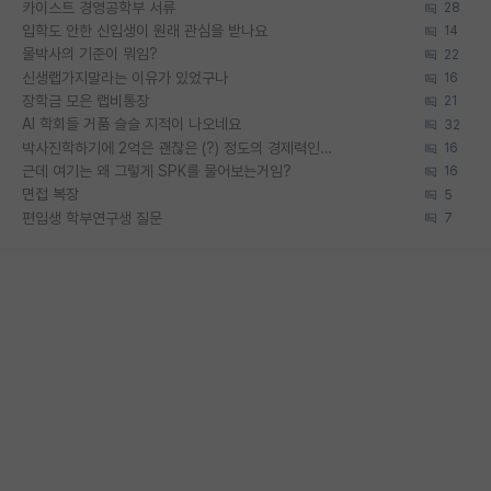
카이스트 경영공학부 서류
28
입학도 안한 신입생이 원래 관심을 받나요
14
물박사의 기준이 뭐임?
22
신생랩가지말라는 이유가 있었구나
16
장학금 모은 랩비통장
21
AI 학회들 거품 슬슬 지적이 나오네요
32
박사진학하기에 2억은 괜찮은 (?) 정도의 경제력인가요
16
근데 여기는 왜 그렇게 SPK를 물어보는거임?
16
면접 복장
5
편입생 학부연구생 질문
7