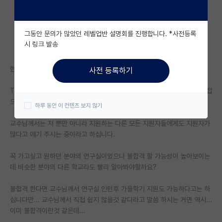
자유 게시판(아무개랩)
그동안 문의가 많았던 레벨업반 설명회를 진행합니다. *사전등록
미국 유학 게시판
시 링크 발송
미국 대학원 합격 후기 게시판
현재 대학원 컨택후 교수님과 면담을 하였습니다.
사전 등록하기
대학원생 모집 게시판
TO보다 많은 지원자가 지원 할 것으로 예상되며 전공시험 성적과 학점 면접
대학원 합격 후기 게시판
으로 결정 날것 같으나 쉽지 않아보인다고 하시는군요.
하루 동안 이 컨텐츠 보지 않기
연구실(PI) 홍보 게시판
교수님께서는 저 뿐만 아니라 지원하는 다른 모든 지원자들에게도 지원자가
많다고 얘기 주시는 중이라고 하십니다.
석박사 채용 정보 게시판
꼭 가고싶고 원하던 분야의 연구실이었으나 불합격 할 가능성이 높아보이는
임용 정보 게시판
데 비슷한 분야의 다른 학교라도 빨리 알아봐야할까요?
학부 인턴 게시판
불합격 한다면 교수님께서 연구실 인턴후 가을학기 지원도 가능하다고는 하
취업 게시판
십니다만... 교수님께서 직접 쉽지 않을것 같다라고 말씀 하시는 거면 역시...
이미 불합격이란것 같은데...
임용 후기 게시판