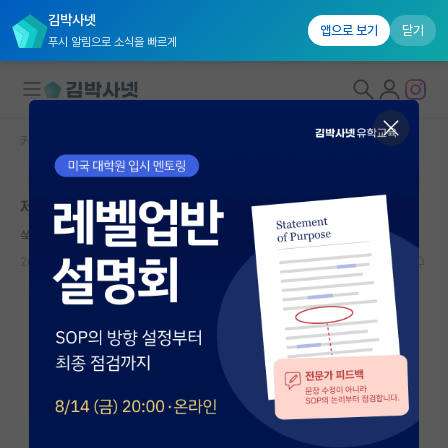
김박사넷
앱으로 보기
닫기
푸시 알림으로 소식을 빠르게
커뮤니티 홈
자유 게시판(아무개랩)
대학원생 모집
제 상황에 조언 부탁드립니다.
국내대학원 정보
쑥스러운 임마누엘 칸트
연구실&오픈랩
2023.08.24
10
1699
커뮤니티
커뮤니티 홈
전체글보기
베스트 게시판
IF 명예의전당