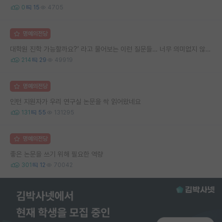
0
15
4705
명예의전당
대학원 진학 가능할까요?’ 라고 물어보는 이런 질문들… 너무 의미없지 않나요?
214
29
49919
명예의전당
인턴 지원자가 우리 연구실 논문을 싹 읽어왔네요
131
55
131295
명예의전당
좋은 논문을 쓰기 위해 필요한 역량
301
12
70042