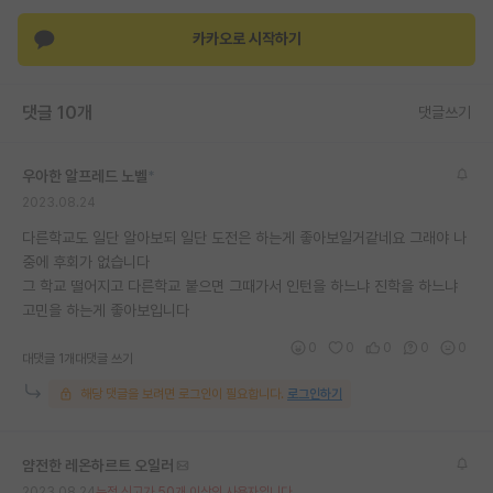
재팬라운지 🌸
카카오로 시작하기
댓글 10개
댓글쓰기
우아한 알프레드 노벨
*
2023.08.24
다른학교도 일단 알아보되 일단 도전은 하는게 좋아보일거같네요 그래야 나
중에 후회가 없습니다
그 학교 떨어지고 다른학교 붙으면 그때가서 인턴을 하느냐 진학을 하느냐
고민을 하는게 좋아보입니다
0
0
0
0
0
대댓글 1개
대댓글 쓰기
해당 댓글을 보려면 로그인이 필요합니다.
로그인하기
얌전한 레온하르트 오일러
2023.08.24
누적 신고가 50개 이상인 사용자입니다.