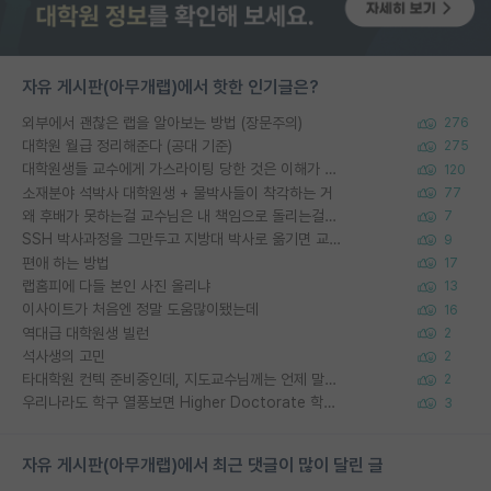
자유 게시판(아무개랩)에서 핫한 인기글은?
외부에서 괜찮은 랩을 알아보는 방법 (장문주의)
276
대학원 월급 정리해준다 (공대 기준)
275
대학원생들 교수에게 가스라이팅 당한 것은 이해가 갑니다. 안타깝네요.
120
소재분야 석박사 대학원생 + 물박사들이 착각하는 거
77
왜 후배가 못하는걸 교수님은 내 책임으로 돌리는걸까요?
7
SSH 박사과정을 그만두고 지방대 박사로 옮기면 교수의 꿈은 끝일까요?
9
편애 하는 방법
17
랩홈피에 다들 본인 사진 올리냐
13
이사이트가 처음엔 정말 도움많이됐는데
16
역대급 대학원생 빌런
2
석사생의 고민
2
타대학원 컨텍 준비중인데, 지도교수님께는 언제 말씀드려야 할까요?
2
우리나라도 학구 열풍보면 Higher Doctorate 학위가 필요하다고 봅니다.
3
자유 게시판(아무개랩)에서 최근 댓글이 많이 달린 글