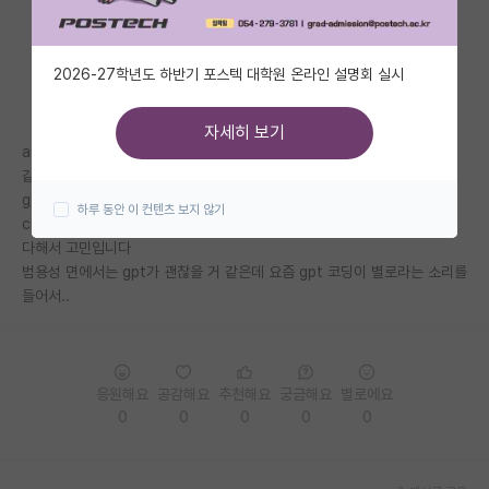
자유 게시판(아무개랩)
2026-27학년도 하반기 포스텍 대학원 온라인 설명회 실시
미국 유학 게시판
미국 대학원 합격 후기 게시판
자세히 보기
ai툴을 사용하면 주로 코딩아니면 논문 같은 전공관련 내용들을 물어 볼 거
대학원생 모집 게시판
같은데
gpt나 claude 등 어떤 ai를 추천하시나요
하루 동안 이 컨텐츠 보지 않기
대학원 합격 후기 게시판
claude가 코딩이 뛰어나다고 하는데 토큰이 적어서 금방 사용제한이 걸린
다해서 고민입니다
연구실(PI) 홍보 게시판
범용성 면에서는 gpt가 괜찮을 거 같은데 요즘 gpt 코딩이 별로라는 소리를
들어서..
석박사 채용 정보 게시판
임용 정보 게시판
학부 인턴 게시판
응원해요
공감해요
추천해요
궁금해요
별로에요
0
0
0
0
0
취업 게시판
임용 후기 게시판