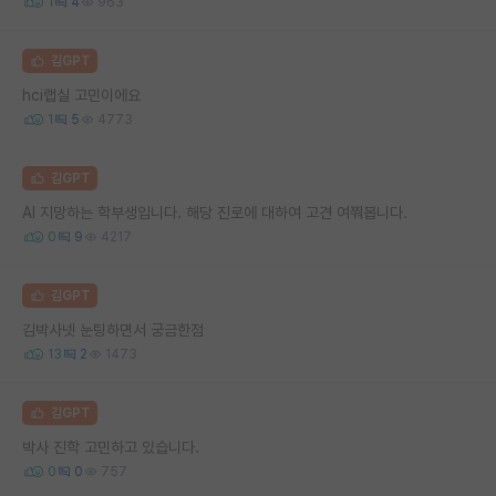
1
4
963
김GPT
hci랩실 고민이에요
1
5
4773
김GPT
AI 지망하는 학부생입니다. 해당 진로에 대하여 고견 여쭤봅니다.
0
9
4217
김GPT
김박사넷 눈팅하면서 궁금한점
13
2
1473
김GPT
박사 진학 고민하고 있습니다.
0
0
757