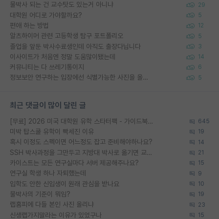
물박사 되는 건 교수탓도 있는거 아니냐
29
대학원 어디로 가야할까요?
5
편애 하는 방법
12
알츠하이머 관련 고등학생 탐구 포트폴리오
5
졸업을 앞둔 박사수료생인데 아직도 출장다닙니다
3
이사이트가 처음엔 정말 도움많이됐는데
14
커뮤니티는 다 쓰레기통이지
6
정보보안 연구하는 입장에선 식별가능한 사진을 올리는건 비추이긴함
5
최근 댓글이 많이 달린 글
[무료] 2026 미국 대학원 유학 스타터팩 - 가이드북 & 합격자 컨택메일 템플릿
645
미박 탑스쿨 유학이 빡세진 이유
19
혹시 이정도 스펙이면 어느정도 잡고 준비해야하나요?
14
SSH 박사과정을 그만두고 지방대 박사로 옮기면 교수의 꿈은 끝일까요?
21
카이스트는 모든 연구실마다 서버 제공해주나요?
15
연구실 학생 하나 자퇴했는데
9
입학도 안한 신입생이 원래 관심을 받나요
10
물박사의 기준이 뭐임?
19
랩홈피에 다들 본인 사진 올리냐
23
신생랩가지말라는 이유가 있었구나
15