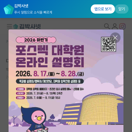
김박사넷
앱으로 보기
닫기
푸시 알림으로 소식을 빠르게
커뮤니티 홈
반도체/AI 게시판
대학원생 모집
다들 ai챗봇 어떤거 쓰시나요??
국내대학원 정보
약삭빠른 피터 힉스
연구실&오픈랩
2024.12.23
0
1503
커뮤니티
커뮤니티 홈
전체글보기
베스트 게시판
IF 명예의전당