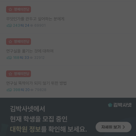
명예의전당
무엇인가를 관두고 싶어하는 분에게
243
24
69901
명예의전당
연구실을 옮기는 것에 대하여
168
33
32912
명예의전당
연구실 뚝딱이가 되지 않기 위한 방법
398
20
79828