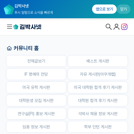
김박사넷
홈
전체글보기
베스트 게시판
IF 명예의 전당
자유 게시판(
앱으로 보기
닫기
푸시 알림으로 소식을 빠르게
커뮤니티 홈
대학원생 모집
전체글보기
베스트 게시판
국내대학원 정보
연구실&오픈랩
IF 명예의 전당
자유 게시판(아무개랩)
커뮤니티
미국 유학 게시판
미국 대학원 합격 후기 게시판
커뮤니티 홈
대학원생 모집 게시판
대학원 합격 후기 게시판
전체글보기
연구실(PI) 홍보 게시판
석박사 채용 정보 게시판
베스트 게시판
임용 정보 게시판
학부 인턴 게시판
IF 명예의전당