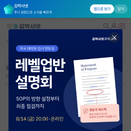
김박사넷
앱으로 보기
닫기
푸시 알림으로 소식을 빠르게
커뮤니티 홈
장학금/장학생 게시판
대학원생 모집
본문이 수정되지 않는 박제글입니다.
국내대학원 정보
풀브라이트 대학원 장학 프로그램
연구실&오픈랩
대담한 마이클 패러데이
커뮤니티
2026.05.19
0
601
커뮤니티 홈
전체글보기
베스트 게시판
IF 명예의전당