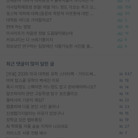
소재분야 석박사 대학원생 + 물박사들이 착각하는 거
75
석사입학예정생 분들! 제발 어느 정도 각오는 하고 오세요.
156
포스텍 억까에 대해 (동문의 학문적 아웃풋에 대한 반박)
50
대학원 어디로 가야할까요?
5
편애 하는 방법
16
이사이트가 처음엔 정말 도움많이됐는데
14
커뮤니티는 다 쓰레기통이지
6
정보보안 연구하는 입장에선 식별가능한 사진을 올리는건 비추이긴함
6
최근 댓글이 많이 달린 글
[무료] 2026 미국 대학원 유학 스타터팩 - 가이드북 & 합격자 컨택메일 템플릿
647
미박 탑스쿨 유학이 빡세진 이유
19
혹시 이정도 스펙이면 어느정도 잡고 준비해야하나요?
14
알츠하이머 관련 고등학생 탐구 포트폴리오
14
물박사의 기준이 뭐임?
22
랩홈피에 다들 본인 사진 올리냐
23
신생랩가지말라는 이유가 있었구나
16
장학금 모은 랩비통장
19
AI 학회들 거품 슬슬 지적이 나오네요
27
카이스트 서류 전형 배수
7