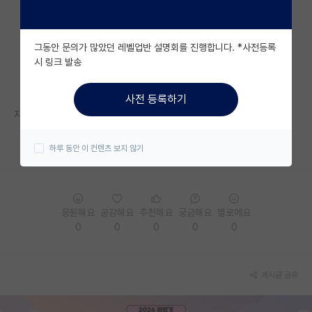
자유 게시판(아무개랩)
그동안 문의가 많았던 레벨업반 설명회를 진행합니다. *사전등록
미국 유학 게시판
시 링크 발송
미국 대학원 합격 후기 게시판
사전 등록하기
대학원생 모집 게시판
자세한 내용은 홈페이지를 참고해 주세요.
대학원 합격 후기 게시판
https://www.fulbright.or.kr/grant/graduate/
하루 동안 이 컨텐츠 보지 않기
연구실(PI) 홍보 게시판
석박사 채용 정보 게시판
응원해요
공감해요
추천해요
궁금해요
별로에요
임용 정보 게시판
0
0
0
0
0
학부 인턴 게시판
게시글 공유
취업 게시판
임용 후기 게시판