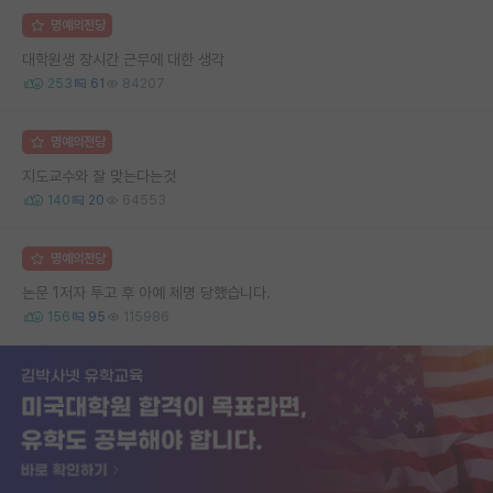
명예의전당
대학원생 장시간 근무에 대한 생각
253
61
84207
명예의전당
지도교수와 잘 맞는다는것
140
20
64553
명예의전당
논문 1저자 투고 후 아예 제명 당했습니다.
156
95
115986