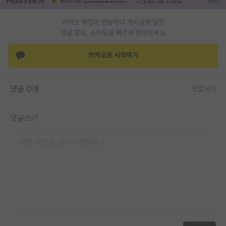
PI 전용 게시판
카카오 계정과 연동하여 게시글에 달린
댓글 알람, 소식등을 빠르게 받아보세요
인문사회 계열 게시판
카카오로 시작하기
특수/전문대학원 게시판
반도체/AI 게시판
댓글 0개
댓글쓰기
장학금/장학생 게시판
학술 정보 게시판
댓글쓰기
홍보 게시판
커리어
유학교육
이벤트
반도체 아카데미