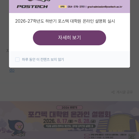
자유 게시판(아무개랩)
2026-27학년도 하반기 포스텍 대학원 온라인 설명회 실시
미국 유학 게시판
미국 대학원 합격 후기 게시판
자세히 보기
대학원생 모집 게시판
자세한 내용은 홈페이지를 참고해 주세요.
하루 동안 이 컨텐츠 보지 않기
대학원 합격 후기 게시판
https://www.hallym.ac.kr/bbs/hallym/151/387054/artclView.
do
연구실(PI) 홍보 게시판
석박사 채용 정보 게시판
게시글 공유
임용 정보 게시판
학부 인턴 게시판
취업 게시판
임용 후기 게시판