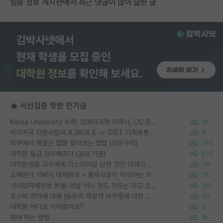
임용 정보 게시판에서 최근 댓글이 많이 달린 글
🔥 시선집중 핫한 인기글
Korea University 수학, 컴퓨터과학 이학사, UC Berkeley 산업공학 대학원 공학박사가 되는 것은 쉽지 않겠죠?
10
비지거국 지방국립대 4.38/4.5 -> GIST 기계로봇공학과 석사
3
외부에서 괜찮은 랩을 알아보는 방법 (장문주의)
275
대학원 월급 정리해준다 (공대 기준)
275
대학원생들 교수에게 가스라이팅 당한 것은 이해가 갑니다. 안타깝네요.
119
소재분야 석박사 대학원생 + 물박사들이 착각하는 거
75
석사입학예정생 분들! 제발 어느 정도 각오는 하고 오세요.
156
포스텍 억까에 대해 (동문의 학문적 아웃풋에 대한 반박)
50
대학원 어디로 가야할까요?
5
편애 하는 방법
16