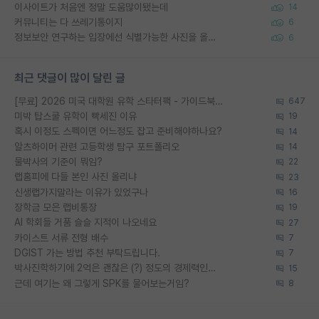
이사이트가 처음엔 정말 도움많이됐는데
14
커뮤니티는 다 쓰레기통이지
6
정보보안 연구하는 입장에선 식별가능한 사진을 올리는건 비추이긴함
6
최근 댓글이 많이 달린 글
[무료] 2026 미국 대학원 유학 스타터팩 - 가이드북 & 합격자 컨택메일 템플릿
647
미박 탑스쿨 유학이 빡세진 이유
19
혹시 이정도 스펙이면 어느정도 잡고 준비해야하나요?
14
알츠하이머 관련 고등학생 탐구 포트폴리오
14
물박사의 기준이 뭐임?
22
랩홈피에 다들 본인 사진 올리냐
23
신생랩가지말라는 이유가 있었구나
16
장학금 모은 랩비통장
19
AI 학회들 거품 슬슬 지적이 나오네요
27
카이스트 서류 전형 배수
7
DGIST 가는 방법 추천 부탁드립니다.
7
박사진학하기에 2억은 괜찮은 (?) 정도의 경제력인가요
15
근데 여기는 왜 그렇게 SPK를 물어보는거임?
8