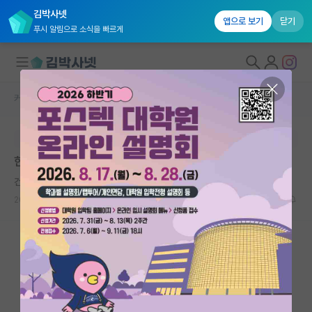
김박사넷
앱으로 보기
닫기
푸시 알림으로 소식을 빠르게
커뮤니티 홈
임용 정보 게시판
대학원생 모집
본문이 수정되지 않는 박제글입니다.
국내대학원 정보
한림대학교 보건과학대학원 객원교수(비전임) 초빙 공고
연구실&오픈랩
건강한 백석
커뮤니티
2026.06.26
0
302
커뮤니티 홈
전체글보기
베스트 게시판
IF 명예의전당