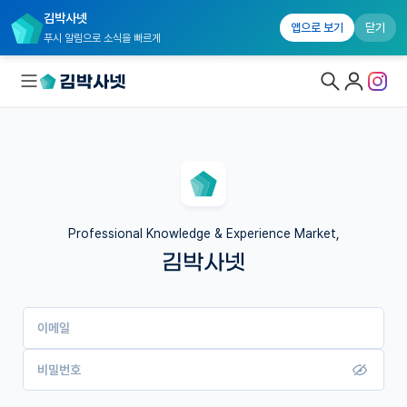
김박사넷
앱으로 보기
닫기
푸시 알림으로 소식을 빠르게
대학원생 모집
국내대학원 정보
연구실&오픈랩
Professional Knowledge & Experience Market,
김박사넷
커뮤니티
커리어
이메일
유학교육
이벤트
비밀번호
반도체 아카데미