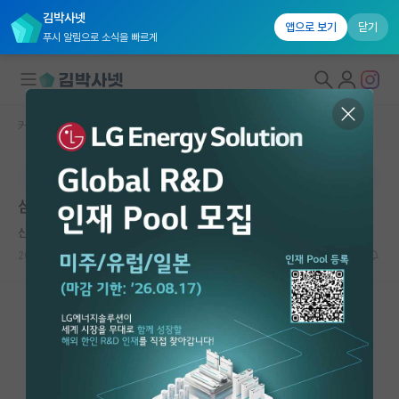
김박사넷
앱으로 보기
닫기
푸시 알림으로 소식을 빠르게
커뮤니티 홈
임용 정보 게시판
대학원생 모집
본문이 수정되지 않는 박제글입니다.
국내대학원 정보
삼육대학교 2026학년도 2학기 교수초빙 안내
연구실&오픈랩
산만한 토마스 홉스
커뮤니티
2026.06.02
0
491
커뮤니티 홈
전체글보기
베스트 게시판
IF 명예의전당