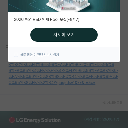
자유 게시판(아무개랩)
2026 해외 R&D 인재 Pool 모집(~8/17)
미국 유학 게시판
미국 대학원 합격 후기 게시판
자세히 보기
대학원생 모집 게시판
자세한 내용은 홈페이지를 참고해 주세요.
하루 동안 이 컨텐츠 보지 않기
대학원 합격 후기 게시판
https://www.syu.ac.kr/blog/%EC%82%BC%EC%9C%A1%E
B%8C%80%ED%95%99%EA%B5%90-2026%ED%95%9
연구실(PI) 홍보 게시판
9%EB%85%84%EB%8F%84-2%ED%95%99%EA%B8%B0-
%EA%B5%90%EC%88%98%EC%B4%88%EB%B9%99-%E
석박사 채용 정보 게시판
C%95%88%EB%82%B4/?pageds=1&k=&t=&c=
임용 정보 게시판
학부 인턴 게시판
게시글 공유
취업 게시판
임용 후기 게시판