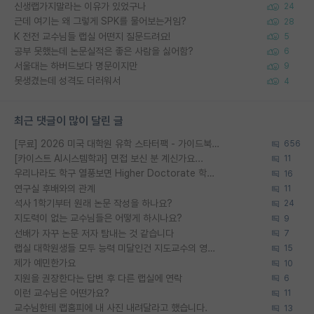
신생랩가지말라는 이유가 있었구나
24
근데 여기는 왜 그렇게 SPK를 물어보는거임?
28
K 전전 교수님들 랩실 어떤지 질문드려요!
5
공부 못했는데 논문실적은 좋은 사람을 싫어함?
6
서울대는 하버드보다 명문이지만
9
못생겼는데 성격도 더러워서
4
최근 댓글이 많이 달린 글
[무료] 2026 미국 대학원 유학 스타터팩 - 가이드북 & 합격자 컨택메일 템플릿
656
[카이스트 AI시스템학과] 면접 보신 분 계신가요...
11
우리나라도 학구 열풍보면 Higher Doctorate 학위가 필요하다고 봅니다.
16
연구실 후배와의 관계
11
석사 1학기부터 원래 논문 작성을 하나요?
24
지도력이 없는 교수님들은 어떻게 하시나요?
9
선배가 자꾸 논문 저자 탐내는 것 같습니다
7
랩실 대학원생들 모두 능력 미달인건 지도교수의 영향 아닌가?
15
제가 예민한가요
10
지원을 권장한다는 답변 후 다른 랩실에 연락
6
이런 교수님은 어떤가요?
11
교수님한테 랩홈피에 내 사진 내려달라고 했습니다.
13