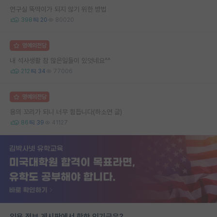
연구실 뚝딱이가 되지 않기 위한 방법
398
20
80020
명예의전당
내 석사생활 참 많은일들이 있엇네요^^
212
34
77006
명예의전당
용의 꼬리가 되니 너무 힘듭니다(하소연 글)
86
39
41127
임용 정보 게시판에서 핫한 인기글은?