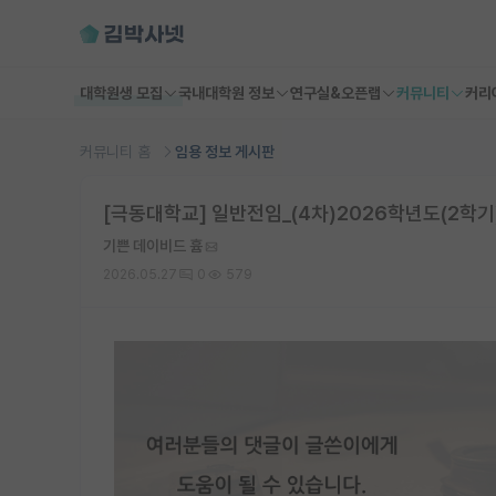
대학원생 모집
국내대학원 정보
연구실&오픈랩
커뮤니티
커리
커뮤니티 홈
임용 정보 게시판
[극동대학교] 일반전임_(4차)2026학년도(2학기
기쁜 데이비드 흄
2026.05.27
0
579