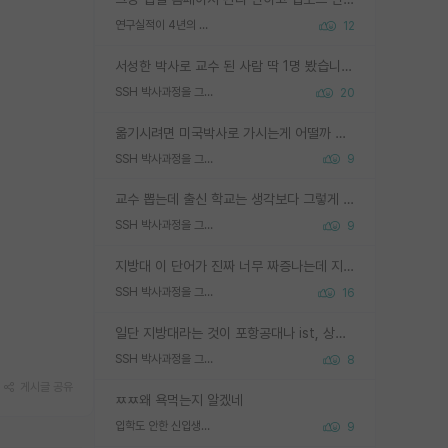
연구실적이 4년의 공백이 있는거 어떻게 생각하냐
12
서성한 박사로 교수 된 사람 딱 1명 봤습니다. 근데 지방대 박사로 교수된 거는 기적이 일어나야되요. 서성한 학부부터여도 빡센게 교수임용일텐데 지방대박사로 무슨 교수가 되나요...... 중소기업/중견기업 팀장급/연구소장급이나 될거 같네요.
SSH 박사과정을 그만두고 지방대 박사로 옮기면 교수의 꿈은 끝일까요?
20
옮기시려면 미국박사로 가시는게 어떨까 싶네요. 교수가 꿈이면 미국박사 하고 미국교수 까지 같이 노리시는게 기회가 많지 않을까요?
SSH 박사과정을 그만두고 지방대 박사로 옮기면 교수의 꿈은 끝일까요?
9
교수 뽑는데 출신 학교는 생각보다 그렇게 안 봄. 앞으로는 더 안 보게 될거임. 박사는 어디서 진행해도 됨. 단, 제대로 쌓고 좋은 실적 만들 수 있다면. 그런데 지방대는 그럴 가능성이 지극히 낮음. 나만 열심히 잘 하면 된다? 인간은 주변 환경에 지배되는 나약한 존재임. 주변의 지방대 대학원생과 섞이고 지방 특유의 여유로움 또는 나쁘게 얘기해서 나태함에 젖어 살다보면 교수의 꿈 자체를 잊어버리게 될 가능성도 있음. 주변 환경이 70~80%임.
SSH 박사과정을 그만두고 지방대 박사로 옮기면 교수의 꿈은 끝일까요?
9
지방대 이 단어가 진짜 너무 짜증나는데 지방대면 다 그냥 쓰레기인가요? 무슨 말 같지도 않은 댓글들이 있는건지??? 지방에도 충분히 좋은 대학 많고 충분히 잘하는 교수님들 많습니다 포항공대 4개 IST 대표 지거국들 여기 모두 다 지방에 있고 여기 출신들 중에 교수하는 분들 적지 않습니다 지거국 출신이 무슨 교수를 하냐?라고 생각할 사람들 많은데 상위 대표 지거국에 아웃라이어들 많습니다 결국 개인의 연구역량과 실적이 중요합니다 이 역량을 펼치는데 있어서 지도교수와의 합도 중요합니다. 그리고 경력이 필요하면 해외포닥까지 다녀오세요
SSH 박사과정을 그만두고 지방대 박사로 옮기면 교수의 꿈은 끝일까요?
16
일단 지방대라는 것이 포항공대나 ist, 상위 지거국은 아니라고 생각하겠습니다. 그런곳은 서성한에 비해 소위 대학 네임밸류가 크게 뒤떨어지지는 않으니까요. 대학 이름이 중요하냐? 당연합니다. 대학 이름이 좋아서 좋은 아웃풋이 나오는 것이냐, 좋은 대학은 좋은 사람과 좋은 기회가 몰려있으니 아웃풋도 자연스럽게 좋아지는 것이냐? 대답하기 어려운 문제입니다. 아직 한국 사회에서 학벌을 보는 것도, 특히 이공계를 중심으로 학벌보다는 실적 위주라는 분위기가 형성되는 것도 사실입니다. 지방대 출신으로 전임교수가 될수 있느냐? 가능 불가능을 따지면 당연히 가능입니다. 지방대 박사 출신으로 전임교원이 된 경우가 실제로 있으니까요. 현실적인 가능성이 있느냐? 지금 이정도 대학의 교수가 되고싶다고 생각되는 대학 들어가서 컴공과 교수 목록 켜고 박사 어디서 받았는지 쭉 한번 보세요. 냉정하게 지방대 출신인 분들이 많지는 않으실겁니다.
SSH 박사과정을 그만두고 지방대 박사로 옮기면 교수의 꿈은 끝일까요?
8
게시글 공유
ㅉㅉ왜 욕먹는지 알겠네
입학도 안한 신입생이 원래 관심을 받나요
9