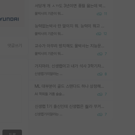
서당개 개 ㅅㄲ도 3년이면 풍월 읊는데 박사 5년 이상 대리고 있으면서 물된건 교수 탓 맞는ㄱ게 거기가 서당이 아니란 소리임
물박사의 기준이 뭐임?
11
능력없는박사 란 말이지 뭐. 능력이 뭐고 능력이 있다는게 뭔지는 사람마다 기준이 다르니까 얘기해봐야 서로 자기 기준만 얘기해서 논쟁이 끝이 안나고. 주위에서 능력있고 야심있는 신입생이 교수가 유의미한 피드백을 아예 안주면서 제대로된 과제에 참여해볼 기회도 제공하지 않고 잡일 뺑뺑이만 돌려서 맨날 단순작업만 하면서 밤새다가 눈빛이 점점 죽어가는걸 본 사람은 물박사는 교수탓이라고 하고, 교수는 이것저것 알려도 주고 기회도 주고 사수 동기 붙여주면서 어떻게든 끌고가려고 하는데 본인이 매일 뺀질거리면서 출근 하는둥마는둥 하다가 기껏 와서도 폰이나 쳐다보다가 실험 망치고 저녁약속있어서 먼저 가볼게요~ 하는걸 본 사람은 물박사는 본인탓이라고 함.
물박사의 기준이 뭐임?
12
댓글쓰기
교수가 아무리 방치해도 물박사는 지능문제고 본인 의지 문제임. 만물 교수탓 하는 애들이 이상한거임.
물박사의 기준이 뭐임?
7
가지마라. 신생랩이고 내가 석사 3학기차인데 최고참인데 나도 아무것도 모르는데 교수가 후배들 왜 논문 교육 안시키냐. 논문 왜 안 써오냐 닦달한다
신생랩가지말라는 이유가 있었구나
8
ML 대부분이 골드 스탠다드 하나 상정해놓고 (벤치마크 데이터셋이 여러 개면 여러 개 상정) 그거 얼마나 잘 맞추나 싸움임 가끔 번뜩이는 설계 철학을 보여주는 논문들도 있지만 대부분 그거 성적 얼마나 더 올리느라에 혈안이 되어 있는 측면이 잇음
AI 학회들 거품 슬슬 지적이 나오네요
7
신생랩 1기 출신인데 신생랩은 줠라 무거운 바벨 같은거임. 들면 대박인데 못들면 깔려 죽음. 아무도 알려주지 않는 환경에서 자생해야하지만, 일단 살아남았다면 그 어떤 사람보다 악착같고 생존력 높은 사람으로 거듭날 수 있음
신생랩가지말라는 이유가 있었구나
7
등록