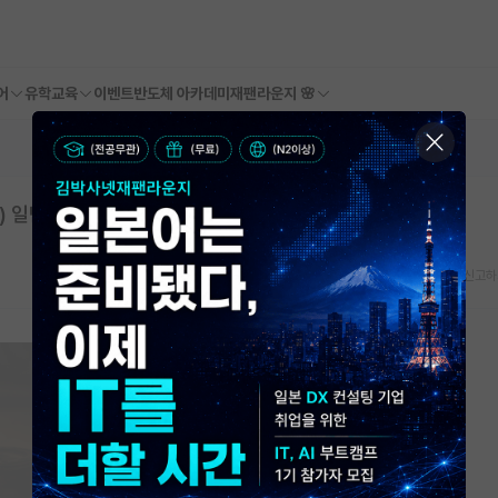
어
유학교육
이벤트
반도체 아카데미
재팬라운지 🌸
) 일반전임 교원 초빙 공고
스크랩
신고하