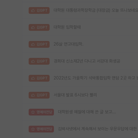
대학원 대통령과학장학금 (대장금) 오늘 뜨나보네
김GPT
대학원 입학할때
김GPT
26살 연고대입학.
김GPT
경희대 신소재2년 다니고 서강대 화생공
김GPT
2022년도 가을학기 석박통합입학 면담 2곳 하고
김GPT
서울대 발표 6시보다 빨리
김GPT
대학원생 예절에 대해 쓴 글 보고...
명예의전당
김박사넷에서 계속해서 보이는 우문우답에 대한
명예의전당