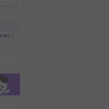
34
26019