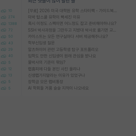
최근 댓글이 많이 달린 글
[무료] 2026 미국 대학원 유학 스타터팩 - 가이드북 & 합격자 컨택메일 템플릿
10
미박 탑스쿨 유학이 빡세진 이유
274
혹시 이정도 스펙이면 어느정도 잡고 준비해야하나요?
1388
SSH 박사과정을 그만두고 지방대 박사로 옮기면 교수의 꿈은 끝일까요?
72
카이스트는 모든 연구실마다 서버 제공해주나요?
50
학부신입생 질문
43
알츠하이머 관련 고등학생 탐구 포트폴리오
29
입학도 안한 신입생이 원래 관심을 받나요
40
물박사의 기준이 뭐임?
5
랩홈피에 다들 본인 사진 올리냐
12
신생랩가지말라는 이유가 있었구나
13
장학금 모은 랩비통장
5
AI 학회들 거품 슬슬 지적이 나오네요
5