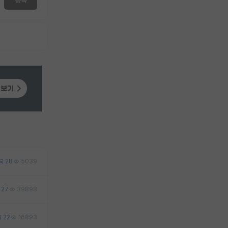
28
5039
27
39898
22
16893