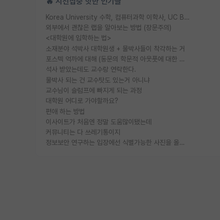
🔥 시선집중 핫한 인기글
Korea University 수학, 컴퓨터과학 이학사, UC Berkeley 산업공학 대학원 공학박사가 되는 것은 쉽지 않겠죠?
외부에서 괜찮은 랩을 알아보는 방법 (장문주의)
<대학원에 입학하는 법>
소재분야 석박사 대학원생 + 물박사들이 착각하는 거
포스텍 억까에 대해 (동문의 학문적 아웃풋에 대한 반박)
석사 받았는데도 교수랑 연락한다.
물박사 되는 건 교수탓도 있는거 아니냐
교수님이 슬럼프에 빠지게 되는 과정
대학원 어디로 가야할까요?
편애 하는 방법
이사이트가 처음엔 정말 도움많이됐는데
커뮤니티는 다 쓰레기통이지
정보보안 연구하는 입장에선 식별가능한 사진을 올리는건 비추이긴함