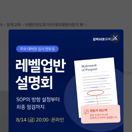
어
유학교육
이벤트
반도체 아카데미
재팬라운지 🌸
스크랩
신고하