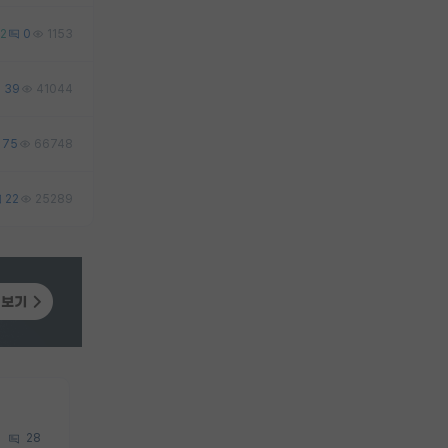
2
0
1153
39
41044
75
66748
22
25289
28