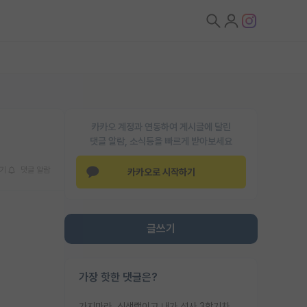
카카오 계정과 연동하여 게시글에 달린
댓글 알람, 소식등을 빠르게 받아보세요
기
댓글 알람
카카오로 시작하기
글쓰기
가장 핫한 댓글은?
가지마라. 신생랩이고 내가 석사 3학기차인데 최고참인데 나도 아무것도 모르는데 교수가 후배들 왜 논문 교육 안시키냐. 논문 왜 안 써오냐 닦달한다