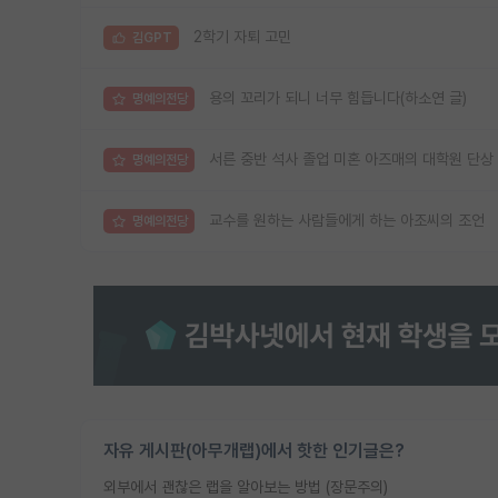
2학기 자퇴 고민
김GPT
용의 꼬리가 되니 너무 힘듭니다(하소연 글)
명예의전당
서른 중반 석사 졸업 미혼 아즈매의 대학원 단상
명예의전당
교수를 원하는 사람들에게 하는 아조씨의 조언
명예의전당
자유 게시판(아무개랩)에서 핫한 인기글은?
외부에서 괜찮은 랩을 알아보는 방법 (장문주의)