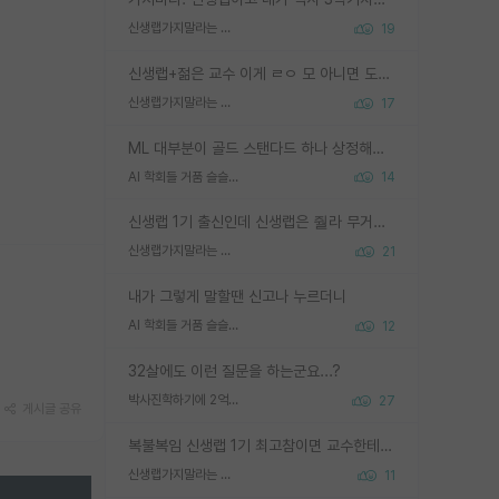
신생랩가지말라는 이유가 있었구나
19
신생랩+젊은 교수 이게 ㄹㅇ 모 아니면 도인듯.
신생랩가지말라는 이유가 있었구나
17
ML 대부분이 골드 스탠다드 하나 상정해놓고 (벤치마크 데이터셋이 여러 개면 여러 개 상정) 그거 얼마나 잘 맞추나 싸움임 가끔 번뜩이는 설계 철학을 보여주는 논문들도 있지만 대부분 그거 성적 얼마나 더 올리느라에 혈안이 되어 있는 측면이 잇음
AI 학회들 거품 슬슬 지적이 나오네요
14
신생랩 1기 출신인데 신생랩은 줠라 무거운 바벨 같은거임. 들면 대박인데 못들면 깔려 죽음. 아무도 알려주지 않는 환경에서 자생해야하지만, 일단 살아남았다면 그 어떤 사람보다 악착같고 생존력 높은 사람으로 거듭날 수 있음
신생랩가지말라는 이유가 있었구나
21
내가 그렇게 말할땐 신고나 누르더니
AI 학회들 거품 슬슬 지적이 나오네요
12
32살에도 이런 질문을 하는군요...?
박사진학하기에 2억은 괜찮은 (?) 정도의 경제력인가요
27
게시글 공유
복불복임 신생랩 1기 최고참이면 교수한테 직접 지도받는 시간이 매우 많음 제대로 된 교수라면 말이지 그게 아니라면 그냥 넌 해방 불가능한 노예 1호에 감점쓰레기통이 되는거고
신생랩가지말라는 이유가 있었구나
11