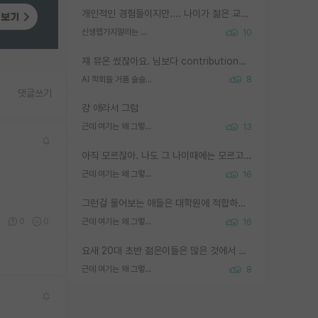
개인적인 경험들이지만.... 나이가 젊은 교수일수록 꼰대라는 가면을 쓴 채로 무례함을 행동하는 경우가 거의 90% 정도였음. 나이가 어린데 다른 또래들과 달리 명예, 권력, 재력까지 얻었으니 세상 다 가진 기분이겠지. 오히러 나이 든 교수들이 행동과 말을 더 조심하시더라.
신생랩가지말라는 이유가 있었구나
10
쟤 뮤온 썼잖아요. 님보다 contribution많음
AI 학회들 거품 슬슬 지적이 나오네요
8
댓글쓰기
걍 애라서 그럼
근데 여기는 왜 그렇게 SPK를 물어보는거임?
13
아직 모르잖아. 나도 그 나이때에는 모르고 평가 받고 안심하고 싶었어.
근데 여기는 왜 그렇게 SPK를 물어보는거임?
16
그런걸 물어보는 애들은 대학원에 적합하지 않다
7
0
0
근데 여기는 왜 그렇게 SPK를 물어보는거임?
16
요새 20대 초반 젊은이들은 많은 것에서 가성비를 따지더라고요. 내가 이 정도 인풋을 넣었을 때 그만큼 아웃풋이 나올 것인가? 사실 아웃풋이 인풋 대비 리니어하게 나오지 않는 영역을 시도하기 싫어한다는 느낌입니다.
근데 여기는 왜 그렇게 SPK를 물어보는거임?
8