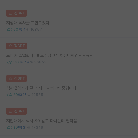
김GPT
지방대 석사를 그만두었다.
60
4
16857
김GPT
드디어 졸업합니다!! 교수님 마땅하십니까? ㅋㅋㅋㅋ
162
48
33853
김GPT
석사 2학기가 끝난 지금 자퇴고민중입니다.
20
16
10575
김GPT
지잡대에서 석사 80 받고 다니는데 현타옴
29
31
17349