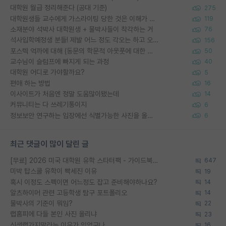
대학원 월급 정리해준다 (공대 기준)
275
대학원생들 교수에게 가스라이팅 당한 것은 이해가 갑니다. 안타깝네요.
119
소재분야 석박사 대학원생 + 물박사들이 착각하는 거
76
석사입학예정생 분들! 제발 어느 정도 각오는 하고 오세요.
156
포스텍 억까에 대해 (동문의 학문적 아웃풋에 대한 반박)
50
교수님이 슬럼프에 빠지게 되는 과정
40
대학원 어디로 가야할까요?
5
편애 하는 방법
16
이사이트가 처음엔 정말 도움많이됐는데
14
커뮤니티는 다 쓰레기통이지
6
정보보안 연구하는 입장에선 식별가능한 사진을 올리는건 비추이긴함
6
최근 댓글이 많이 달린 글
[무료] 2026 미국 대학원 유학 스타터팩 - 가이드북 & 합격자 컨택메일 템플릿
647
미박 탑스쿨 유학이 빡세진 이유
19
혹시 이정도 스펙이면 어느정도 잡고 준비해야하나요?
14
알츠하이머 관련 고등학생 탐구 포트폴리오
14
물박사의 기준이 뭐임?
22
랩홈피에 다들 본인 사진 올리냐
23
신생랩가지말라는 이유가 있었구나
16