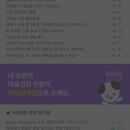
23
신생랩가지말라는 이유가 있었구나
16
오늘 카이스트 발표
6
장학금 모은 랩비통장
19
석박사 과정 합격하고, 컨택했던교수님이 연락이 안됩니다...
7
AI 학회들 거품 슬슬 지적이 나오네요
27
카이스트 서류 전형 배수
10
DGIST 가는 방법 추천 부탁드립니다.
7
박사진학하기에 2억은 괜찮은 (?) 정도의 경제력인가요
15
근데 여기는 왜 그렇게 SPK를 물어보는거임?
8
🔥 시선집중 핫한 인기글
Korea University 수학, 컴퓨터과학 이학사, UC Berkeley 산업공학 대학원 공학박사가 되는 것은 쉽지 않겠죠?
10
외부에서 괜찮은 랩을 알아보는 방법 (장문주의)
275