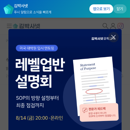
김박사넷
앱으로 보기
닫기
푸시 알림으로 소식을 빠르게
커뮤니티 홈
자유 게시판(아무개랩)
대학원생 모집
석사 2기 마치고 자퇴
국내대학원 정보
밝은 비트겐슈타인
연구실&오픈랩
2024.07.17
4
3379
커뮤니티
커뮤니티 홈
전체글보기
베스트 게시판
IF 명예의전당