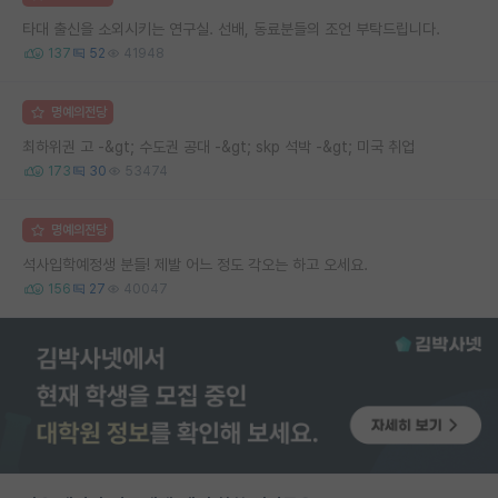
타대 출신을 소외시키는 연구실. 선배, 동료분들의 조언 부탁드립니다.
137
52
41948
명예의전당
최하위권 고 -&gt; 수도권 공대 -&gt; skp 석박 -&gt; 미국 취업
173
30
53474
명예의전당
석사입학예정생 분들! 제발 어느 정도 각오는 하고 오세요.
156
27
40047