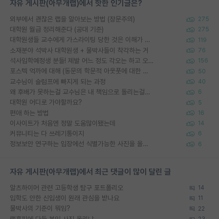
자유 게시판(아무개랩)에서 핫한 인기글은?
외부에서 괜찮은 랩을 알아보는 방법 (장문주의)
275
대학원 월급 정리해준다 (공대 기준)
275
대학원생들 교수에게 가스라이팅 당한 것은 이해가 갑니다. 안타깝네요.
119
소재분야 석박사 대학원생 + 물박사들이 착각하는 거
76
석사입학예정생 분들! 제발 어느 정도 각오는 하고 오세요.
156
포스텍 억까에 대해 (동문의 학문적 아웃풋에 대한 반박)
50
교수님이 슬럼프에 빠지게 되는 과정
40
왜 후배가 못하는걸 교수님은 내 책임으로 돌리는걸까요?
6
대학원 어디로 가야할까요?
5
편애 하는 방법
16
이사이트가 처음엔 정말 도움많이됐는데
14
커뮤니티는 다 쓰레기통이지
6
정보보안 연구하는 입장에선 식별가능한 사진을 올리는건 비추이긴함
6
자유 게시판(아무개랩)에서 최근 댓글이 많이 달린 글
알츠하이머 관련 고등학생 탐구 포트폴리오
14
입학도 안한 신입생이 원래 관심을 받나요
11
물박사의 기준이 뭐임?
22
랩홈피에 다들 본인 사진 올리냐