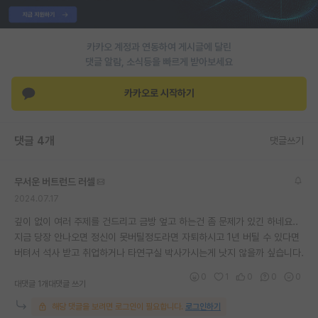
PI 전용 게시판
카카오 계정과 연동하여 게시글에 달린
인문사회 계열 게시판
댓글 알람, 소식등을 빠르게 받아보세요
특수/전문대학원 게시판
카카오로 시작하기
반도체/AI 게시판
장학금/장학생 게시판
댓글 4개
댓글쓰기
학술 정보 게시판
무서운 버트런드 러셀
홍보 게시판
2024.07.17
커리어
깊이 없이 여러 주제를 건드리고 금방 엎고 하는건 좀 문제가 있긴 하네요..
지금 당장 안나오면 정신이 못버틸정도라면 자퇴하시고 1년 버틸 수 있다면
유학교육
버텨서 석사 받고 취업하거나 타연구실 박사가시는게 낫지 않을까 싶습니다.
이벤트
0
1
0
0
0
대댓글 1개
대댓글 쓰기
반도체 아카데미
해당 댓글을 보려면 로그인이 필요합니다.
로그인하기