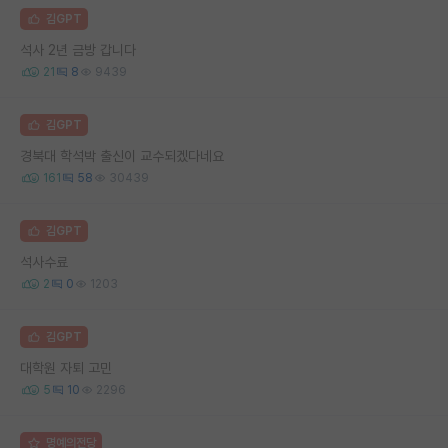
김GPT
석사 2년 금방 갑니다
21
8
9439
김GPT
경북대 학석박 출신이 교수되겠다네요
161
58
30439
김GPT
석사수료
2
0
1203
김GPT
대학원 자퇴 고민
5
10
2296
명예의전당