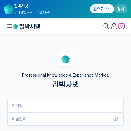
김박사넷
앱으로 보기
닫기
푸시 알림으로 소식을 빠르게
대학원생 모집
국내대학원 정보
연구실&오픈랩
Professional Knowledge & Experience Market,
김박사넷
커뮤니티
커리어
이메일
유학교육
이벤트
비밀번호
반도체 아카데미