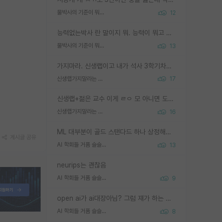
물박사의 기준이 뭐임?
12
능력없는박사 란 말이지 뭐. 능력이 뭐고 능력이 있다는게 뭔지는 사람마다 기준이 다르니까 얘기해봐야 서로 자기 기준만 얘기해서 논쟁이 끝이 안나고. 주위에서 능력있고 야심있는 신입생이 교수가 유의미한 피드백을 아예 안주면서 제대로된 과제에 참여해볼 기회도 제공하지 않고 잡일 뺑뺑이만 돌려서 맨날 단순작업만 하면서 밤새다가 눈빛이 점점 죽어가는걸 본 사람은 물박사는 교수탓이라고 하고, 교수는 이것저것 알려도 주고 기회도 주고 사수 동기 붙여주면서 어떻게든 끌고가려고 하는데 본인이 매일 뺀질거리면서 출근 하는둥마는둥 하다가 기껏 와서도 폰이나 쳐다보다가 실험 망치고 저녁약속있어서 먼저 가볼게요~ 하는걸 본 사람은 물박사는 본인탓이라고 함.
물박사의 기준이 뭐임?
13
가지마라. 신생랩이고 내가 석사 3학기차인데 최고참인데 나도 아무것도 모르는데 교수가 후배들 왜 논문 교육 안시키냐. 논문 왜 안 써오냐 닦달한다
신생랩가지말라는 이유가 있었구나
17
신생랩+젊은 교수 이게 ㄹㅇ 모 아니면 도인듯.
신생랩가지말라는 이유가 있었구나
16
ML 대부분이 골드 스탠다드 하나 상정해놓고 (벤치마크 데이터셋이 여러 개면 여러 개 상정) 그거 얼마나 잘 맞추나 싸움임 가끔 번뜩이는 설계 철학을 보여주는 논문들도 있지만 대부분 그거 성적 얼마나 더 올리느라에 혈안이 되어 있는 측면이 잇음
게시글 공유
AI 학회들 거품 슬슬 지적이 나오네요
13
neurips는 괜찮음
AI 학회들 거품 슬슬 지적이 나오네요
9
open ai가 ai대장아님? 그럼 쟤가 하는 말이 다 맞겠네
AI 학회들 거품 슬슬 지적이 나오네요
8