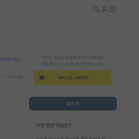
카카오 계정과 연동하여 게시글에 달린
박제글입니다.
댓글 알람, 소식등을 빠르게 받아보세요
기
댓글 알람
카카오로 시작하기
글쓰기
가장 핫한 댓글은?
서당개 개 ㅅㄲ도 3년이면 풍월 읊는데 박사 5년 이상 대리고 있으면서 물된건 교수 탓 맞는ㄱ게 거기가 서당이 아니란 소리임