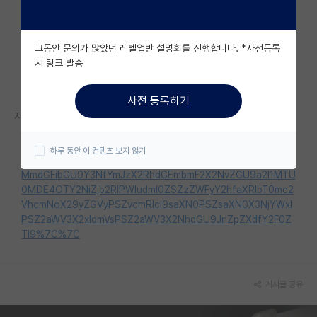
자유 게시판(아무개랩)
그동안 문의가 많았던 레벨업반 설명회를 진행합니다. *사전등록
미국 유학 게시판
시 링크 발송
미국 대학원 합격 후기 게시판
사전 등록하기
대학원생 모집 게시판
자세한 내용은 홈페이지를 참고해 주세요.
대학원 합격 후기 게시판
https://www.kiu.ac.kr/pages/sub.htm?mode=view&mv_data
하루 동안 이 컨텐츠 보지 않기
=aWR4PTEwMTQ1MyZzdGFydFBhZ2U9MCZsaXN0Tm89Nj
연구실(PI) 홍보 게시판
MmdGFibGU9Y3NfYmJzX2RhdGEmbmF2X2NvZGU9a2l1MTU
0MDE4OTY2NiZjb2RlPWludml0ZSZzZWFyY2hfaXRlbT0mc2
석박사 채용 정보 게시판
VhcmNoX29yZGVyPSZvcmRlcl9saXN0PSZsaXN0X3NjYWxl
PSZ2aWV3X2xldmVsPSZ2aWV3X2NhdGU9JnZpZXdfY2F0Z
임용 정보 게시판
TI9%7C%7C
학부 인턴 게시판
취업 게시판
게시글 공유
임용 후기 게시판