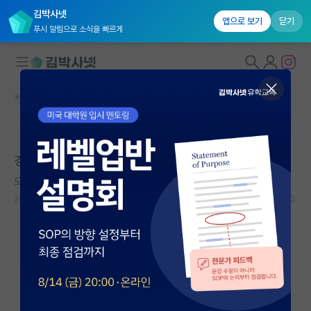
김박사넷
앱으로 보기
닫기
푸시 알림으로 소식을 빠르게
커뮤니티 홈
임용 정보 게시판
대학원생 모집
본문이 수정되지 않는 박제글입니다.
국내대학원 정보
경일대학교 2026학년도 2학기 교수 초빙
연구실&오픈랩
도도한 척척박사
커뮤니티
2026.05.21
0
400
커뮤니티 홈
전체글보기
베스트 게시판
IF 명예의전당