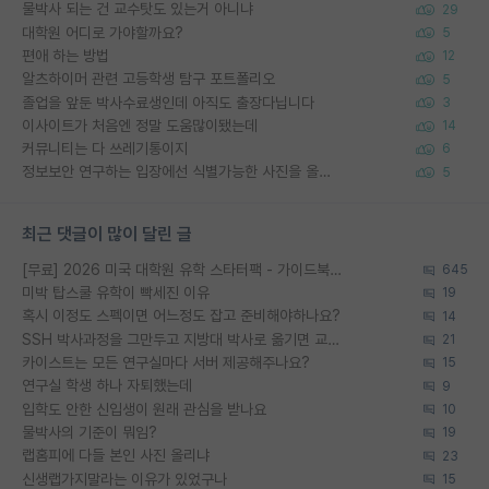
물박사 되는 건 교수탓도 있는거 아니냐
29
대학원 어디로 가야할까요?
5
편애 하는 방법
12
알츠하이머 관련 고등학생 탐구 포트폴리오
5
졸업을 앞둔 박사수료생인데 아직도 출장다닙니다
3
이사이트가 처음엔 정말 도움많이됐는데
14
커뮤니티는 다 쓰레기통이지
6
정보보안 연구하는 입장에선 식별가능한 사진을 올리는건 비추이긴함
5
최근 댓글이 많이 달린 글
[무료] 2026 미국 대학원 유학 스타터팩 - 가이드북 & 합격자 컨택메일 템플릿
645
미박 탑스쿨 유학이 빡세진 이유
19
혹시 이정도 스펙이면 어느정도 잡고 준비해야하나요?
14
SSH 박사과정을 그만두고 지방대 박사로 옮기면 교수의 꿈은 끝일까요?
21
카이스트는 모든 연구실마다 서버 제공해주나요?
15
연구실 학생 하나 자퇴했는데
9
입학도 안한 신입생이 원래 관심을 받나요
10
물박사의 기준이 뭐임?
19
랩홈피에 다들 본인 사진 올리냐
23
신생랩가지말라는 이유가 있었구나
15