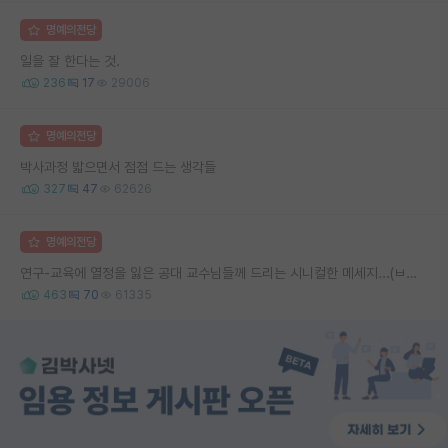
명예의전당
일을 잘 한다는 것.
236
17
29006
명예의전당
박사과정 밟으면서 점점 드는 생각들
327
47
62626
명예의전당
연구-교육에 열정을 잃은 공대 교수님들께 드리는 시니컬한 메세지...(ㅂㄷㅂㄷ)
463
70
61335