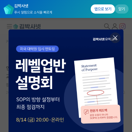
김박사넷
앱으로 보기
닫기
푸시 알림으로 소식을 빠르게
커뮤니티 홈
임용 정보 게시판
대학원생 모집
본문이 수정되지 않는 박제글입니다.
국내대학원 정보
연세대학교 경영전문대학원 2026학년도 2학기 비전임
연구실&오픈랩
교원 채용공고_3차
커뮤니티
점잖은 에르빈 슈뢰딩거
2026.05.13
0
518
커뮤니티 홈
전체글보기
베스트 게시판
IF 명예의전당