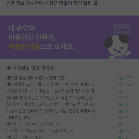
임용 정보 게시판에서 최근 댓글이 많이 달린 글
🔥 시선집중 핫한 인기글
대학원 월급 정리해준다 (공대 기준)
275
대학원생들 교수에게 가스라이팅 당한 것은 이해가 갑니다. 안타깝네요.
120
소재분야 석박사 대학원생 + 물박사들이 착각하는 거
77
왜 후배가 못하는걸 교수님은 내 책임으로 돌리는걸까요?
7
SSH 박사과정을 그만두고 지방대 박사로 옮기면 교수의 꿈은 끝일까요?
9
가슴에 손을 올려놓고 싫어하는 사람 불공정하게 리뷰
9
편애 하는 방법
16
랩홈피에 다들 본인 사진 올리냐
13
이사이트가 처음엔 정말 도움많이됐는데
14
역대급 대학원생 빌런
2