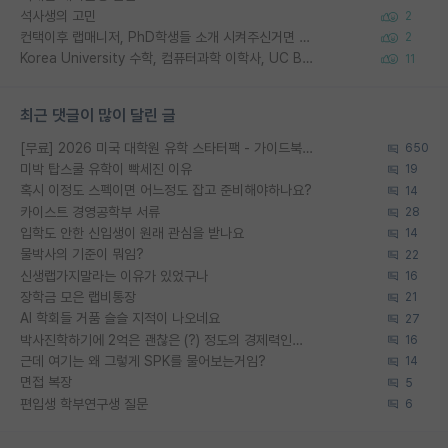
석사생의 고민
2
컨택이후 랩매니저, PhD학생들 소개 시켜주신거면 거의 컨펌에 가깝나요?
2
Korea University 수학, 컴퓨터과학 이학사, UC Berkeley 산업공학 대학원 공학박사가 되는 것은 쉽지 않겠죠?
11
최근 댓글이 많이 달린 글
[무료] 2026 미국 대학원 유학 스타터팩 - 가이드북 & 합격자 컨택메일 템플릿
650
미박 탑스쿨 유학이 빡세진 이유
19
혹시 이정도 스펙이면 어느정도 잡고 준비해야하나요?
14
카이스트 경영공학부 서류
28
입학도 안한 신입생이 원래 관심을 받나요
14
물박사의 기준이 뭐임?
22
신생랩가지말라는 이유가 있었구나
16
장학금 모은 랩비통장
21
AI 학회들 거품 슬슬 지적이 나오네요
27
박사진학하기에 2억은 괜찮은 (?) 정도의 경제력인가요
16
근데 여기는 왜 그렇게 SPK를 물어보는거임?
14
면접 복장
5
편입생 학부연구생 질문
6