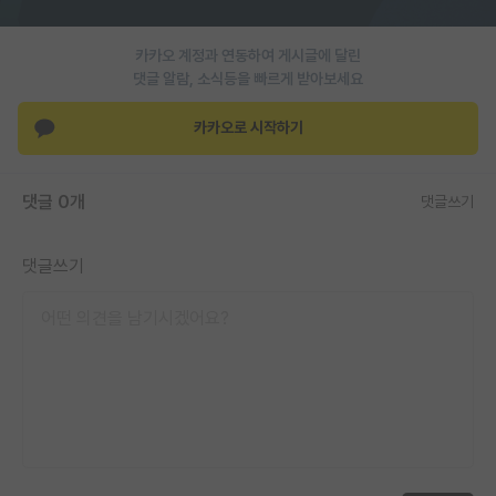
PI 전용 게시판
카카오 계정과 연동하여 게시글에 달린
인문사회 계열 게시판
댓글 알람, 소식등을 빠르게 받아보세요
특수/전문대학원 게시판
카카오로 시작하기
반도체/AI 게시판
댓글 0개
댓글쓰기
장학금/장학생 게시판
학술 정보 게시판
댓글쓰기
홍보 게시판
커리어
유학교육
이벤트
반도체 아카데미