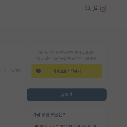
카카오 계정과 연동하여 게시글에 달린
댓글 알람, 소식등을 빠르게 받아보세요
기
댓글 알람
카카오로 시작하기
글쓰기
가장 핫한 댓글은?
서당개 개 ㅅㄲ도 3년이면 풍월 읊는데 박사 5년 이상 대리고 있으면서 물된건 교수 탓 맞는ㄱ게 거기가 서당이 아니란 소리임