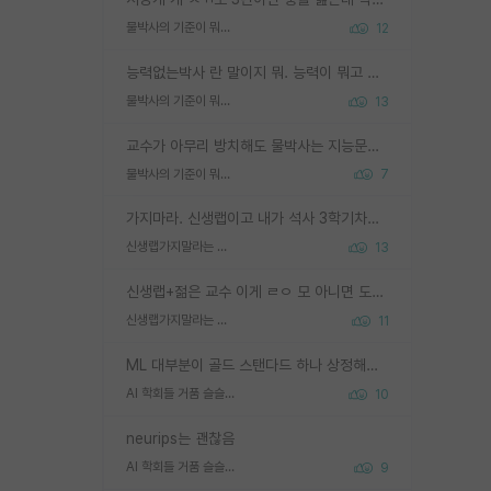
물박사의 기준이 뭐임?
12
능력없는박사 란 말이지 뭐. 능력이 뭐고 능력이 있다는게 뭔지는 사람마다 기준이 다르니까 얘기해봐야 서로 자기 기준만 얘기해서 논쟁이 끝이 안나고. 주위에서 능력있고 야심있는 신입생이 교수가 유의미한 피드백을 아예 안주면서 제대로된 과제에 참여해볼 기회도 제공하지 않고 잡일 뺑뺑이만 돌려서 맨날 단순작업만 하면서 밤새다가 눈빛이 점점 죽어가는걸 본 사람은 물박사는 교수탓이라고 하고, 교수는 이것저것 알려도 주고 기회도 주고 사수 동기 붙여주면서 어떻게든 끌고가려고 하는데 본인이 매일 뺀질거리면서 출근 하는둥마는둥 하다가 기껏 와서도 폰이나 쳐다보다가 실험 망치고 저녁약속있어서 먼저 가볼게요~ 하는걸 본 사람은 물박사는 본인탓이라고 함.
물박사의 기준이 뭐임?
13
교수가 아무리 방치해도 물박사는 지능문제고 본인 의지 문제임. 만물 교수탓 하는 애들이 이상한거임.
물박사의 기준이 뭐임?
7
가지마라. 신생랩이고 내가 석사 3학기차인데 최고참인데 나도 아무것도 모르는데 교수가 후배들 왜 논문 교육 안시키냐. 논문 왜 안 써오냐 닦달한다
신생랩가지말라는 이유가 있었구나
13
신생랩+젊은 교수 이게 ㄹㅇ 모 아니면 도인듯.
신생랩가지말라는 이유가 있었구나
11
ML 대부분이 골드 스탠다드 하나 상정해놓고 (벤치마크 데이터셋이 여러 개면 여러 개 상정) 그거 얼마나 잘 맞추나 싸움임 가끔 번뜩이는 설계 철학을 보여주는 논문들도 있지만 대부분 그거 성적 얼마나 더 올리느라에 혈안이 되어 있는 측면이 잇음
AI 학회들 거품 슬슬 지적이 나오네요
10
neurips는 괜찮음
AI 학회들 거품 슬슬 지적이 나오네요
9