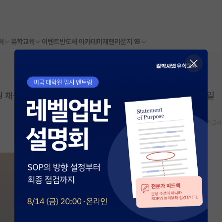
어
유학교육
이벤트
반도체 아카데미
재팬라운지 🌸
용 | 중소벤처기업진흥공단 | 마감일: 2026년 05월 27일
스크랩
신고하