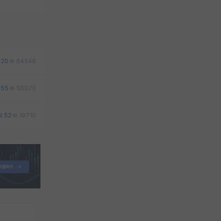
20
64546
55
50070
52
19710