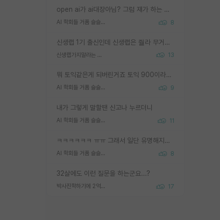
open ai가 ai대장아님? 그럼 쟤가 하는 말이 다 맞겠네
AI 학회들 거품 슬슬 지적이 나오네요
8
신생랩 1기 출신인데 신생랩은 줠라 무거운 바벨 같은거임. 들면 대박인데 못들면 깔려 죽음. 아무도 알려주지 않는 환경에서 자생해야하지만, 일단 살아남았다면 그 어떤 사람보다 악착같고 생존력 높은 사람으로 거듭날 수 있음
신생랩가지말라는 이유가 있었구나
13
뭐 토익같은게 되버린거죠 토익 900이라고 영어잘하는건 아닙니다만 잘하는사람은 다 900을 넘는 그런
AI 학회들 거품 슬슬 지적이 나오네요
9
내가 그렇게 말할땐 신고나 누르더니
AI 학회들 거품 슬슬 지적이 나오네요
11
ㅋㅋㅋㅋㅋㅋ ㅠㅠ 그래서 일단 유명해지는게 중요한거같습니다
AI 학회들 거품 슬슬 지적이 나오네요
8
32살에도 이런 질문을 하는군요...?
박사진학하기에 2억은 괜찮은 (?) 정도의 경제력인가요
17