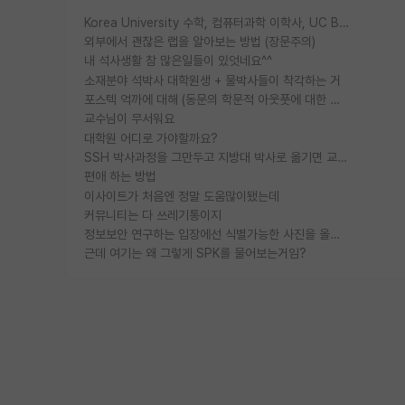
Korea University 수학, 컴퓨터과학 이학사, UC Berkeley 산업공학 대학원 공학박사가 되는 것은 쉽지 않겠죠?
외부에서 괜찮은 랩을 알아보는 방법 (장문주의)
내 석사생활 참 많은일들이 있엇네요^^
소재분야 석박사 대학원생 + 물박사들이 착각하는 거
포스텍 억까에 대해 (동문의 학문적 아웃풋에 대한 반박)
교수님이 무서워요
대학원 어디로 가야할까요?
SSH 박사과정을 그만두고 지방대 박사로 옮기면 교수의 꿈은 끝일까요?
편애 하는 방법
이사이트가 처음엔 정말 도움많이됐는데
커뮤니티는 다 쓰레기통이지
정보보안 연구하는 입장에선 식별가능한 사진을 올리는건 비추이긴함
근데 여기는 왜 그렇게 SPK를 물어보는거임?