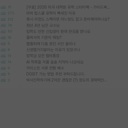
[무료] 2026 미국 대학원 유학 스타터팩 - 가이드북 & 합격자 컨택메일 템플릿
10
미박 탑스쿨 유학이 빡세진 이유
275
혹시 이정도 스펙이면 어느정도 잡고 준비해야하나요?
212
정년 4년 남은 교수님
74
입학도 안한 신입생이 원래 관심을 받나요
50
물박사의 기준이 뭐임?
16
랩홈피에 다들 본인 사진 올리냐
5
신생랩가지말라는 이유가 있었구나
9
장학금 모은 랩비통장
15
AI 학회들 거품 슬슬 지적이 나오네요
14
카이스트 서류 전형 배수
6
DGIST 가는 방법 추천 부탁드립니다.
5
박사진학하기에 2억은 괜찮은 (?) 정도의 경제력인가요
3