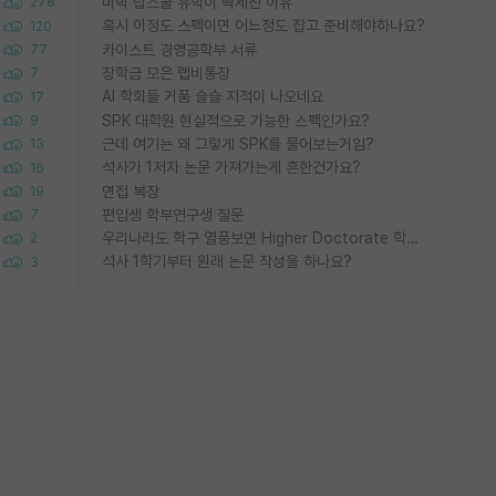
미박 탑스쿨 유학이 빡세진 이유
278
혹시 이정도 스펙이면 어느정도 잡고 준비해야하나요?
120
카이스트 경영공학부 서류
77
장학금 모은 랩비통장
7
AI 학회들 거품 슬슬 지적이 나오네요
17
SPK 대학원 현실적으로 가능한 스펙인가요?
9
근데 여기는 왜 그렇게 SPK를 물어보는거임?
13
석사가 1저자 논문 가져가는게 흔한건가요?
16
면접 복장
19
편입생 학부연구생 질문
7
우리나라도 학구 열풍보면 Higher Doctorate 학위가 필요하다고 봅니다.
2
석사 1학기부터 원래 논문 작성을 하나요?
3