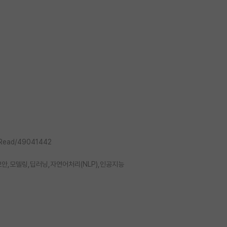
_Read/49041442
안,모델링,딥러닝,자연어처리(NLP),인공지능