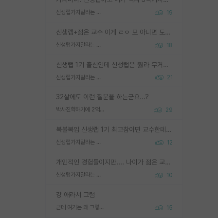
신생랩가지말라는 이유가 있었구나
19
신생랩+젊은 교수 이게 ㄹㅇ 모 아니면 도인듯.
신생랩가지말라는 이유가 있었구나
18
신생랩 1기 출신인데 신생랩은 줠라 무거운 바벨 같은거임. 들면 대박인데 못들면 깔려 죽음. 아무도 알려주지 않는 환경에서 자생해야하지만, 일단 살아남았다면 그 어떤 사람보다 악착같고 생존력 높은 사람으로 거듭날 수 있음
신생랩가지말라는 이유가 있었구나
21
32살에도 이런 질문을 하는군요...?
박사진학하기에 2억은 괜찮은 (?) 정도의 경제력인가요
29
복불복임 신생랩 1기 최고참이면 교수한테 직접 지도받는 시간이 매우 많음 제대로 된 교수라면 말이지 그게 아니라면 그냥 넌 해방 불가능한 노예 1호에 감점쓰레기통이 되는거고
신생랩가지말라는 이유가 있었구나
12
개인적인 경험들이지만.... 나이가 젊은 교수일수록 꼰대라는 가면을 쓴 채로 무례함을 행동하는 경우가 거의 90% 정도였음. 나이가 어린데 다른 또래들과 달리 명예, 권력, 재력까지 얻었으니 세상 다 가진 기분이겠지. 오히러 나이 든 교수들이 행동과 말을 더 조심하시더라.
신생랩가지말라는 이유가 있었구나
10
걍 애라서 그럼
근데 여기는 왜 그렇게 SPK를 물어보는거임?
15