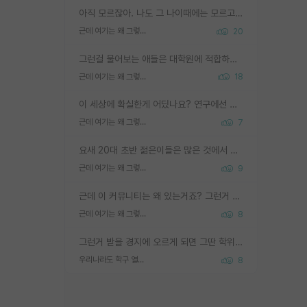
아직 모르잖아. 나도 그 나이때에는 모르고 평가 받고 안심하고 싶었어.
근데 여기는 왜 그렇게 SPK를 물어보는거임?
20
그런걸 물어보는 애들은 대학원에 적합하지 않다
근데 여기는 왜 그렇게 SPK를 물어보는거임?
18
이 세상에 확실한게 어딨나요? 연구에선 특히 더 그런데 그럼 본인 연구가 결과가 나와서 탑저널 실린다는 확실함이 없으면 연구도 안하실건가요?
근데 여기는 왜 그렇게 SPK를 물어보는거임?
7
요새 20대 초반 젊은이들은 많은 것에서 가성비를 따지더라고요. 내가 이 정도 인풋을 넣었을 때 그만큼 아웃풋이 나올 것인가? 사실 아웃풋이 인풋 대비 리니어하게 나오지 않는 영역을 시도하기 싫어한다는 느낌입니다.
근데 여기는 왜 그렇게 SPK를 물어보는거임?
9
근데 이 커뮤니티는 왜 있는거죠? 그런거 쉽게 물어볼수있어서 있는거 아닌가요? 그렇게 보기 싫으면 커뮤니티도 하지마시지 그러면
근데 여기는 왜 그렇게 SPK를 물어보는거임?
8
그런거 받을 경지에 오르게 되면 그딴 학위명이 필요없음
우리나라도 학구 열풍보면 Higher Doctorate 학위가 필요하다고 봅니다.
8