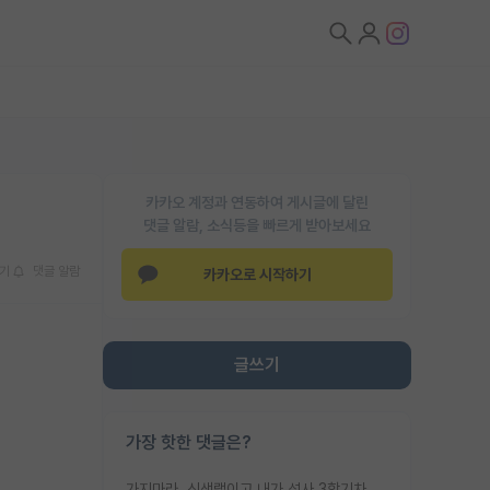
카카오 계정과 연동하여 게시글에 달린
댓글 알람, 소식등을 빠르게 받아보세요
기
댓글 알람
카카오로 시작하기
글쓰기
가장 핫한 댓글은?
가지마라. 신생랩이고 내가 석사 3학기차인데 최고참인데 나도 아무것도 모르는데 교수가 후배들 왜 논문 교육 안시키냐. 논문 왜 안 써오냐 닦달한다