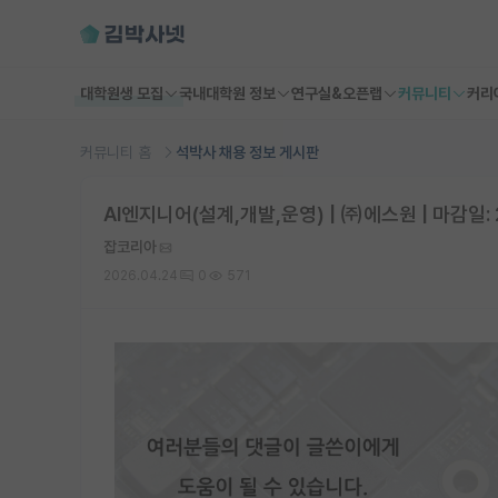
대학원생 모집
국내대학원 정보
연구실&오픈랩
커뮤니티
커리
커뮤니티 홈
석박사 채용 정보 게시판
AI엔지니어(설계,개발,운영) | ㈜에스원 | 마감일: 
잡코리아
2026.04.24
0
571