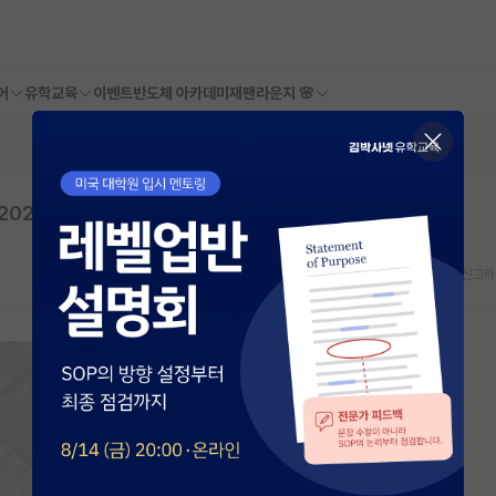
어
유학교육
이벤트
반도체 아카데미
재팬라운지 🌸
2026년 05월 22일
스크랩
신고하