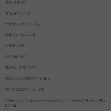
경력: 신입/경력
PI 전용 게시판
경력년수: 1년 이상
인문사회 계열 게시판
학력제한: 대학원 석사 졸업
특수/전문대학원 게시판
급여: 회사 내규에 따름
반도체/AI 게시판
모집인원: 0명
장학금/장학생 게시판
근무지역: 송파구
학술 정보 게시판
홍보 게시판
접수방법: 홈페이지 지원
커리어
공고 등록일: 2026년 04월 16일
유학교육
마감일: 2026년 04월 29일
이벤트
상세공고 URL: https://www.jobkorea.co.kr/Recruit/GI_Read/489
94894
반도체 아카데미