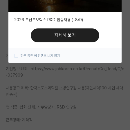
자유 게시판(아무개랩)
2026 두산로보틱스 R&D 집중채용 (~8/9)
미국 유학 게시판
미국 대학원 합격 후기 게시판
자세히 보기
대학원생 모집 게시판
기업명: 서울올림픽기념국민체육진흥공단
하루 동안 이 컨텐츠 보지 않기
대학원 합격 후기 게시판
기업정보 URL: https://www.jobkorea.co.kr/Recruit/Co_Read/C/c
연구실(PI) 홍보 게시판
-037909
석박사 채용 정보 게시판
채용공고 제목: 한국스포츠과학원 초빙연구원 채용(국민체력100 사업 체력
임용 정보 게시판
인증서)
학부 인턴 게시판
업·직종: 협회·단체, 사무담당자, R&D·연구원
취업 게시판
근무형태: 계약직
임용 후기 게시판