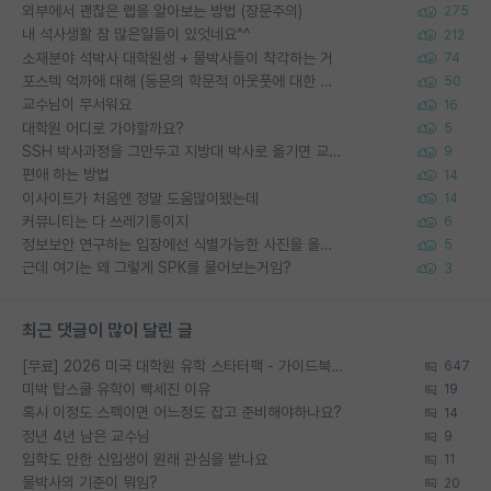
외부에서 괜찮은 랩을 알아보는 방법 (장문주의)
275
내 석사생활 참 많은일들이 있엇네요^^
212
소재분야 석박사 대학원생 + 물박사들이 착각하는 거
74
포스텍 억까에 대해 (동문의 학문적 아웃풋에 대한 반박)
50
교수님이 무서워요
16
대학원 어디로 가야할까요?
5
SSH 박사과정을 그만두고 지방대 박사로 옮기면 교수의 꿈은 끝일까요?
9
편애 하는 방법
14
이사이트가 처음엔 정말 도움많이됐는데
14
커뮤니티는 다 쓰레기통이지
6
정보보안 연구하는 입장에선 식별가능한 사진을 올리는건 비추이긴함
5
근데 여기는 왜 그렇게 SPK를 물어보는거임?
3
최근 댓글이 많이 달린 글
[무료] 2026 미국 대학원 유학 스타터팩 - 가이드북 & 합격자 컨택메일 템플릿
647
미박 탑스쿨 유학이 빡세진 이유
19
혹시 이정도 스펙이면 어느정도 잡고 준비해야하나요?
14
정년 4년 남은 교수님
9
입학도 안한 신입생이 원래 관심을 받나요
11
물박사의 기준이 뭐임?
20