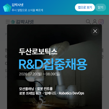
김박사넷
앱으로 보기
닫기
푸시 알림으로 소식을 빠르게
커뮤니티 홈
석박사 채용 정보 게시판
대학원생 모집
한국스포츠과학원 초빙연구원 채용(국민체력100 사업 체
국내대학원 정보
력인증서) | 서울올림픽기념국민체육진흥공단 | 마감일: 2
연구실&오픈랩
026년 04월 29일
커뮤니티
잡코리아
2026.04.16
0
519
커뮤니티 홈
전체글보기
베스트 게시판
IF 명예의전당