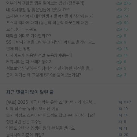
외부에서 괜찮은 랩을 알아보는 방법 (장문주의)
275
내 석사생활 참 많은일들이 있엇네요^^
212
소재분야 석박사 대학원생 + 물박사들이 착각하는 거
74
포스텍 억까에 대해 (동문의 학문적 아웃풋에 대한 반박)
50
교수님이 무서워요
16
대학원 어디로 가야할까요?
5
SSH 박사과정을 그만두고 지방대 박사로 옮기면 교수의 꿈은 끝일까요?
9
편애 하는 방법
15
이사이트가 처음엔 정말 도움많이됐는데
14
커뮤니티는 다 쓰레기통이지
6
정보보안 연구하는 입장에선 식별가능한 사진을 올리는건 비추이긴함
5
근데 여기는 왜 그렇게 SPK를 물어보는거임?
3
최근 댓글이 많이 달린 글
[무료] 2026 미국 대학원 유학 스타터팩 - 가이드북 & 합격자 컨택메일 템플릿
647
미박 탑스쿨 유학이 빡세진 이유
19
혹시 이정도 스펙이면 어느정도 잡고 준비해야하나요?
14
정년 4년 남은 교수님
9
입학도 안한 신입생이 원래 관심을 받나요
11
물박사의 기준이 뭐임?
20