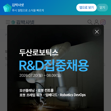
김박사넷
앱으로 보기
닫기
푸시 알림으로 소식을 빠르게
커뮤니티 홈
대학원 합격 후기 게시판
대학원생 모집
spk입시후 느낀것 정리
국내대학원 정보
방탕한 게오르크 헤겔
연구실&오픈랩
2021.06.13
21
15032
커뮤니티
커뮤니티 홈
전체글보기
베스트 게시판
IF 명예의전당