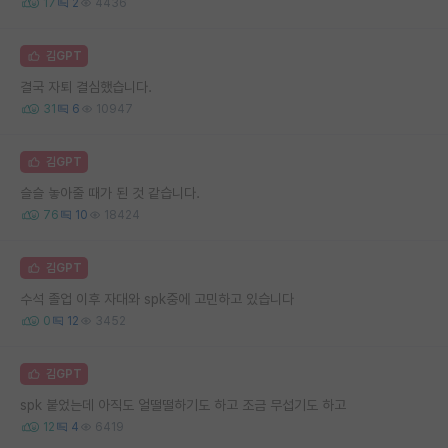
17
2
4436
김GPT
결국 자퇴 결심했습니다.
31
6
10947
김GPT
슬슬 놓아줄 때가 된 것 같습니다.
76
10
18424
김GPT
수석 졸업 이후 자대와 spk중에 고민하고 있습니다
0
12
3452
김GPT
spk 붙었는데 아직도 얼떨떨하기도 하고 조금 무섭기도 하고
12
4
6419