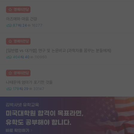
명예의전당
아즈매와 마음 건강
87
24
16277
명예의전당
[일반랩 vs 대가랩] 연구 및 논문비교 (과학자를 꿈꾸는 분들에게)
404
40
110960
명예의전당
나때문에 엄마가 포기한 것들
179
29
33147