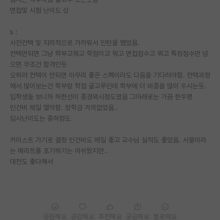
면접및 시험 난이도 상
PI 전용 게시판
s :
인문사회 계열 게시판
사전컨택 및 지리적으로 가까워서 인턴을 했었음.
컨택만되면 그냥 학부고뭐고 학점이고 뭐고 면접점수고 뭐고 특정점수만 넘
특수/전문대학원 게시판
으면 무조건 합격인듯
반도체/AI 게시판
오히려 컨택이 안되면 아무리 좋은 스펙이라도 다음을 기다려야함. 컨택과정
에서 많이보는건 학부랑 학점 골고루인데 학부에 더 비중을 많이 두시는듯.
장학금/장학생 게시판
입학생들 보니까 하한선이 중경외시정도였음 그아래로는 가끔 한두명
인건비 제일 열악함. 장학금 거의없었음..
학술 정보 게시판
입시난이도는 중하정도
홍보 게시판
카이스트 가기로 결정 인건비도 제일 좋고 교수님 실적도 좋았음. 서울이라
는 메리트를 포기하기는 아쉬웠지만..
커리어
대전도 좋다해서
유학교육
이벤트
반도체 아카데미
응원해요
공감해요
추천해요
궁금해요
별로에요