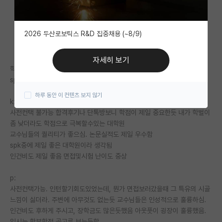
자유 게시판(아무개랩)
2026 두산로보틱스 R&D 집중채용 (~8/9)
미국 유학 게시판
미국 대학원 합격 후기 게시판
자세히 보기
학부는 서성한급 전자과임
대학원생 모집 게시판
spk입시후 다 합격했는데 각각 느낀점은
하루 동안 이 컨텐츠 보지 않기
대학원 합격 후기 게시판
k:
사전컨택 불가능 합격후기나 단톡방보니 학점이 제일 중요한듯 내가 학벌이
연구실(PI) 홍보 게시판
좀 낮더라도 학점으로 극복할수있는 대학원
교수님들의 퀄리티가 좋으심. 논문실적도 제일 우수함
석박사 채용 정보 게시판
spk중에 제일 좋은 대학원이라 생각됨
인건비도 제일 좋음 면접및시험 난이도 중상
임용 정보 게시판
학부 인턴 게시판
p:
사전컨택가능. 인턴할기회도있었는데, 뭔가 면접보러갔을때 그 특유의 시골
취업 게시판
느낌이 싫더라. 주변에 아무것도 없는듯 교수님들은 인성적으로 훌륭하심.
인건비도 후하게 주시고, 장학금도 많은듯했음 아웃풋이 굉장이 훌륭했음.
임용 후기 게시판
입시는 학부학점 골고루 보는듯함