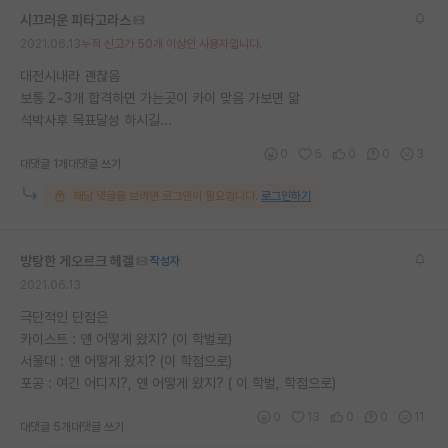
시끄러운 피타고라스
2021.06.13
누적 신고가 50개 이상인 사용자입니다.
대전시내라 괜찮음
보통 2~3개 합격하면 가는곳이 카이 맞음 가보면 앎
석박사후 목표달성 하시길...
0
5
0
0
3
대댓글 1개
대댓글 쓰기
해당 댓글을 보려면 로그인이 필요합니다.
로그인하기
방탕한 게오르크 헤겔
작성자
2021.06.13
극단적인 단점은
카이스트 : 얜 어떻게 왔지? (이 학벌로)
서울대 : 얜 어떻게 왔지? (이 학점으로)
포공 : 여긴 어디지?, 얜 어떻게 왔지? ( 이 학벌, 학점으로)
0
13
0
0
11
대댓글 5개
대댓글 쓰기