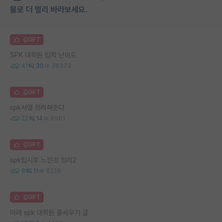
물로 더 멀리 바라보세요.
김GPT
SPK 대학원 입학 난이도
41
30
39373
김GPT
spk서열 정리해준다
22
14
8961
김GPT
spk입시후 느낀것 정리2
8
11
6228
김GPT
아래 spk 대학원 줄세우기 글