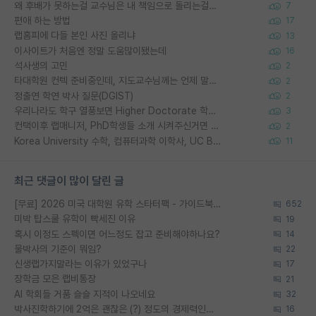
왜 후배가 못하는걸 교수님은 내 책임으로 돌리는걸까요?
7
편애 하는 방법
17
랩홈피에 다들 본인 사진 올리냐
13
이사이트가 처음엔 정말 도움많이됐는데
16
석사생의 고민
2
타대학원 컨텍 준비중인데, 지도교수님께는 언제 말씀드려야 할까요?
2
정출연 학연 박사 질문(DGIST)
2
우리나라도 학구 열풍보면 Higher Doctorate 학위가 필요하다고 봅니다.
3
컨택이후 랩매니저, PhD학생들 소개 시켜주신거면 거의 컨펌에 가깝나요?
2
Korea University 수학, 컴퓨터과학 이학사, UC Berkeley 산업공학 대학원 공학박사가 되는 것은 쉽지 않겠죠?
11
최근 댓글이 많이 달린 글
[무료] 2026 미국 대학원 유학 스타터팩 - 가이드북 & 합격자 컨택메일 템플릿
652
미박 탑스쿨 유학이 빡세진 이유
19
혹시 이정도 스펙이면 어느정도 잡고 준비해야하나요?
14
물박사의 기준이 뭐임?
22
신생랩가지말라는 이유가 있었구나
17
장학금 모은 랩비통장
21
AI 학회들 거품 슬슬 지적이 나오네요
32
박사진학하기에 2억은 괜찮은 (?) 정도의 경제력인가요
16