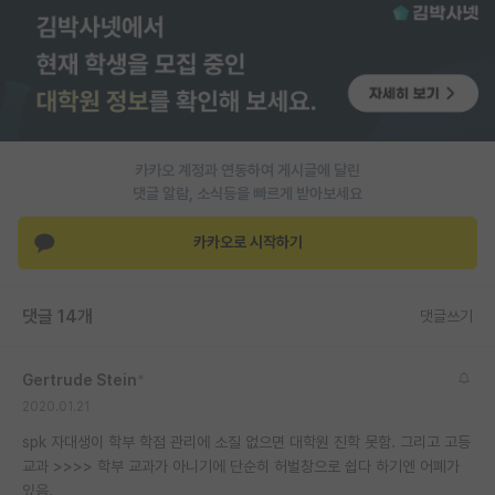
PI 전용 게시판
인문사회 계열 게시판
특수/전문대학원 게시판
반도체/AI 게시판
카카오 계정과 연동하여 게시글에 달린
댓글 알람, 소식등을 빠르게 받아보세요
장학금/장학생 게시판
카카오로 시작하기
학술 정보 게시판
홍보 게시판
댓글 14개
댓글쓰기
커리어
Gertrude Stein
*
유학교육
2020.01.21
이벤트
spk 자대생이 학부 학점 관리에 소질 없으면 대학원 진학 못함. 그리고 고등
교과 >>>> 학부 교과가 아니기에 단순히 허벌창으로 쉽다 하기엔 어폐가
반도체 아카데미
있음.