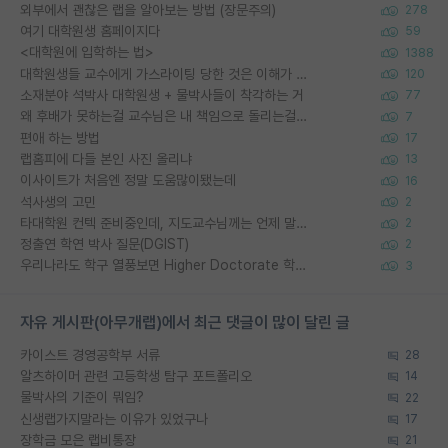
외부에서 괜찮은 랩을 알아보는 방법 (장문주의)
278
여기 대학원생 홈페이지다
59
<대학원에 입학하는 법>
1388
대학원생들 교수에게 가스라이팅 당한 것은 이해가 갑니다. 안타깝네요.
120
소재분야 석박사 대학원생 + 물박사들이 착각하는 거
77
왜 후배가 못하는걸 교수님은 내 책임으로 돌리는걸까요?
7
편애 하는 방법
17
랩홈피에 다들 본인 사진 올리냐
13
이사이트가 처음엔 정말 도움많이됐는데
16
석사생의 고민
2
타대학원 컨텍 준비중인데, 지도교수님께는 언제 말씀드려야 할까요?
2
정출연 학연 박사 질문(DGIST)
2
우리나라도 학구 열풍보면 Higher Doctorate 학위가 필요하다고 봅니다.
3
자유 게시판(아무개랩)에서 최근 댓글이 많이 달린 글
카이스트 경영공학부 서류
28
알츠하이머 관련 고등학생 탐구 포트폴리오
14
물박사의 기준이 뭐임?
22
신생랩가지말라는 이유가 있었구나
17
장학금 모은 랩비통장
21