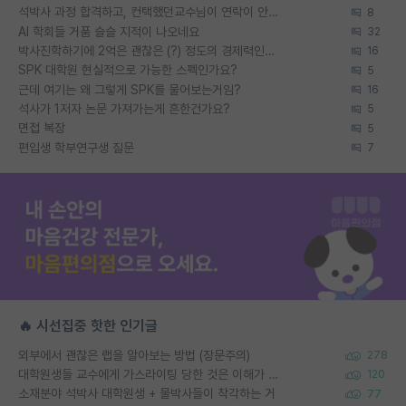
석박사 과정 합격하고, 컨택했던교수님이 연락이 안됩니다...
8
AI 학회들 거품 슬슬 지적이 나오네요
32
박사진학하기에 2억은 괜찮은 (?) 정도의 경제력인가요
16
SPK 대학원 현실적으로 가능한 스펙인가요?
5
근데 여기는 왜 그렇게 SPK를 물어보는거임?
16
석사가 1저자 논문 가져가는게 흔한건가요?
5
면접 복장
5
편입생 학부연구생 질문
7
🔥 시선집중 핫한 인기글
외부에서 괜찮은 랩을 알아보는 방법 (장문주의)
278
대학원생들 교수에게 가스라이팅 당한 것은 이해가 갑니다. 안타깝네요.
120
소재분야 석박사 대학원생 + 물박사들이 착각하는 거
77