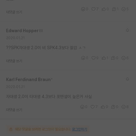
재팬라운지 🌸
0
7
0
1
5
대댓글 쓰기
Edward Hopper
2020.01.21
??SPK자대생 2.0이 비 SPK4.3보다 잘감 ㅅㄱ
0
9
1
0
6
대댓글 쓰기
Karl Ferdinand Braun
*
2020.01.21
자대생 2.0이 타대생 4.3보다 포텐셜이 높은거 사실
0
7
0
0
8
대댓글 쓰기
해당 댓글을 보려면 로그인이 필요합니다.
로그인하기