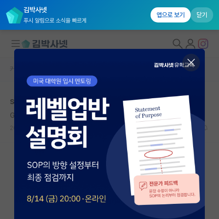
김박사넷
앱으로 보기
닫기
푸시 알림으로 소식을 빠르게
커뮤니티 홈
자유 게시판(아무개랩)
대학원생 모집
spk서열 정리해준다
국내대학원 정보
Giotto
연구실&오픈랩
2020.01.21
14
8972
커뮤니티
커뮤니티 홈
전체글보기
베스트 게시판
IF 명예의전당