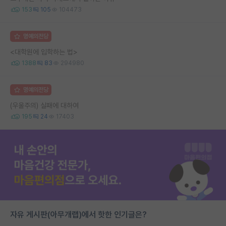
153
105
104473
명예의전당
<대학원에 입학하는 법>
1388
83
294980
명예의전당
(우울주의) 실패에 대하여
195
24
17403
자유 게시판(아무개랩)에서 핫한 인기글은?