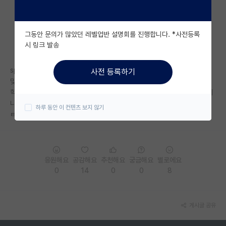
자유 게시판(아무개랩)
그동안 문의가 많았던 레벨업반 설명회를 진행합니다. *사전등록
미국 유학 게시판
시 링크 발송
미국 대학원 합격 후기 게시판
spk진학 고려하는 사람중에, 어느학교에 어느 교수님 연구실이 좋고 나랑
사전 등록하기
대학원생 모집 게시판
맞는지 찾아보고 고민하는게 아니라
학부입학보다 허벌창으로 쉬운 spk대학원 입학가지고 여기가 조금 더 빡세
대학원 합격 후기 게시판
니 더 높음 이런 저능아들은 어차피 spk랑 관련없거나, 자대생 0명인 ㅆㅎ
하루 동안 이 컨텐츠 보지 않기
ㅌㅊ 연구실밖에 못감
연구실(PI) 홍보 게시판
석박사 채용 정보 게시판
응원해요
공감해요
추천해요
궁금해요
별로에요
임용 정보 게시판
0
14
0
0
8
학부 인턴 게시판
취업 게시판
게시글 공유
임용 후기 게시판