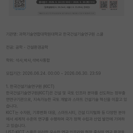
PI 전용 게시판
인문사회 계열 게시판
특수/전문대학원 게시판
기관명: 과학기술연합대학원대학교 한국건설기술연구원 스쿨
반도체/AI 게시판
전공: 공학 - 건설환경공학
장학금/장학생 게시판
학위: 석사,박사,석박사통합
학술 정보 게시판
모집기간: 2026.06.24. 00:00 ~ 2026.06.30. 23:59
홍보 게시판
1. 한국건설기술연구원 (KICT)
커리어
한국건설기술연구원(KICT)은 건설 및 국토 인프라 분야를 선도하는 정부출
연연구기관으로, 지속가능한 국토 개발과 스마트 건설기술 혁신을 이끌고 있
유학교육
습니다.
KICT는 수자원, 기후변화 대응, 스마트시티, 건설 디지털화 등 다양한 분야
이벤트
에서 세계적 수준의 연구를 수행하며 국가 정책 수립과 산업 발전에 기여하
고 있습니다.
반도체 아카데미
UST-KICT 스쿨은 이러한 우수한 연구 인프라와 현장 중심의 연구 환경을