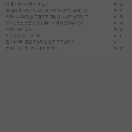
타대 학부연구생 컨택 조언
21
왜 후배가 못하는걸 교수님은 내 책임으로 돌리는걸까요?
11
SSH 박사과정을 그만두고 지방대 박사로 옮기면 교수의 꿈은 끝일까요?
19
카이스트는 모든 연구실마다 서버 제공해주나요?
14
학부신입생 질문
12
정년 4년 남은 교수님
8
알츠하이머 관련 고등학생 탐구 포트폴리오
9
랩홈피에 다들 본인 사진 올리냐
17