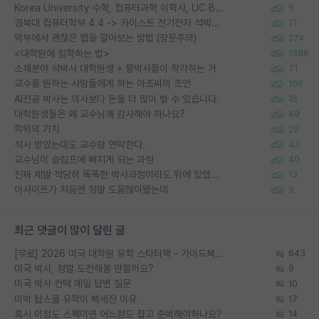
Korea University 수학, 컴퓨터과학 이학사, UC Berkeley 산업공학 대학원 공학박사가 되는 것은 쉽지 않겠죠?
6
경북대 컴퓨터학부 4.4 -> 카이스트 전기전자 석박사통합과정 합격
21
외부에서 괜찮은 랩을 알아보는 방법 (장문주의)
274
<대학원에 입학하는 법>
1388
소재분야 석박사 대학원생 + 물박사들이 착각하는 거
71
교수를 원하는 사람들에게 하는 아조씨의 조언
106
AI전공 박사는 의사보다 돈을 더 많이 벌 수 있습니다.
16
대학원생들은 왜 교수님께 감사해야 하나요?
49
학위의 가치
20
석사 받았는데도 교수랑 연락한다.
43
교수님이 슬럼프에 빠지게 되는 과정
40
진짜 제발 적당히 똑똑한 박사과정이라도 위에 있었으면..
13
이사이트가 처음엔 정말 도움많이됐는데
9
최근 댓글이 많이 달린 글
[무료] 2026 미국 대학원 유학 스타터팩 - 가이드북 & 합격자 컨택메일 템플릿
643
미국 박사, 정말 도전해볼 만할까요?
9
미국 박사 컨택 메일 답변 질문
10
미박 탑스쿨 유학이 빡세진 이유
17
혹시 이정도 스펙이면 어느정도 잡고 준비해야하나요?
14