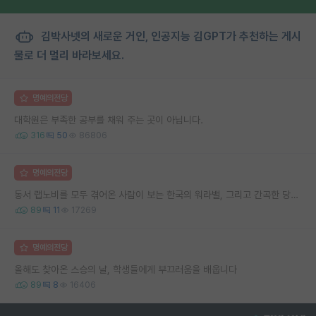
김박사넷의 새로운 거인, 인공지능 김GPT가 추천하는 게시
물로 더 멀리 바라보세요.
명예의전당
대학원은 부족한 공부를 채워 주는 곳이 아닙니다.
316
50
86806
명예의전당
동서 랩노비를 모두 겪어온 사람이 보는 한국의 워라밸, 그리고 간곡한 당부의 말씀
89
11
17269
명예의전당
올해도 찾아온 스승의 날, 학생들에게 부끄러움을 배웁니다
89
8
16406