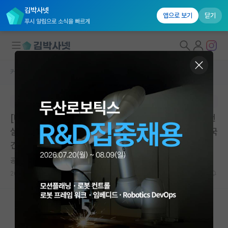
김박사넷
앱으로 보기
닫기
푸시 알림으로 소식을 빠르게
커뮤니티 홈
대학원생 모집 게시판
대학원생 모집
본문이 수정되지 않는 박제글입니다.
국내대학원 정보
[UST-KICT school] 과학기술연합대학원대학교 한국건
연구실&오픈랩
설기술연구원스쿨 20... | 과학기술연합대학원대학교 한국
건설기술연구원 스쿨 | 마감: 2026.06.30. 23:59
커뮤니티
공허한 르네 데카르트
커뮤니티 홈
2026.06.30
0
713
전체글보기
베스트 게시판
IF 명예의전당