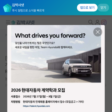
김박사넷
앱으로 보기
닫기
푸시 알림으로 소식을 빠르게
커뮤니티 홈
대학원생 모집 게시판
대학원생 모집
본문이 수정되지 않는 박제글입니다.
국내대학원 정보
[UST-ETRI(한국전자통신연구원)스쿨] 2026학년도 후
연구실&오픈랩
기 2차 신입생 모집 안내 | 한국전자통신연구원 UST-ET
RI스쿨 | 마감: 2026.06.30. 17:00
커뮤니티
눈치보는 마르틴 하이데거
커뮤니티 홈
2026.06.29
0
667
전체글보기
베스트 게시판
IF 명예의전당