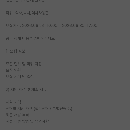
PI 전용 게시판
학위: 석사,박사,석박사통합
인문사회 계열 게시판
모집기간: 2026.06.24. 10:00 ~ 2026.06.30. 17:00
특수/전문대학원 게시판
공고 상세 내용을 입력해주세요
반도체/AI 게시판
1) 모집 정보
장학금/장학생 게시판
모집 단위 및 학위 과정
학술 정보 게시판
모집 인원
모집 시기 및 일정
홍보 게시판
2) 지원 자격 및 제출 서류
커리어
유학교육
지원 자격
전형별 지원 자격 (일반전형 / 특별전형 등)
이벤트
제출 서류 목록
서류 제출 방법 및 유의사항
반도체 아카데미