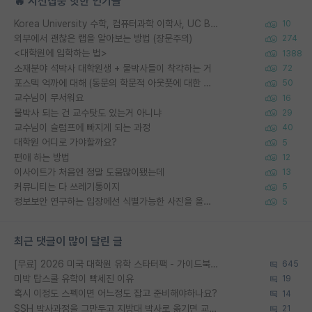
🔥 시선집중 핫한 인기글
Korea University 수학, 컴퓨터과학 이학사, UC Berkeley 산업공학 대학원 공학박사가 되는 것은 쉽지 않겠죠?
10
외부에서 괜찮은 랩을 알아보는 방법 (장문주의)
274
<대학원에 입학하는 법>
1388
소재분야 석박사 대학원생 + 물박사들이 착각하는 거
72
포스텍 억까에 대해 (동문의 학문적 아웃풋에 대한 반박)
50
교수님이 무서워요
16
물박사 되는 건 교수탓도 있는거 아니냐
29
교수님이 슬럼프에 빠지게 되는 과정
40
대학원 어디로 가야할까요?
5
편애 하는 방법
12
이사이트가 처음엔 정말 도움많이됐는데
13
커뮤니티는 다 쓰레기통이지
5
정보보안 연구하는 입장에선 식별가능한 사진을 올리는건 비추이긴함
5
최근 댓글이 많이 달린 글
[무료] 2026 미국 대학원 유학 스타터팩 - 가이드북 & 합격자 컨택메일 템플릿
645
미박 탑스쿨 유학이 빡세진 이유
19
혹시 이정도 스펙이면 어느정도 잡고 준비해야하나요?
14
SSH 박사과정을 그만두고 지방대 박사로 옮기면 교수의 꿈은 끝일까요?
21