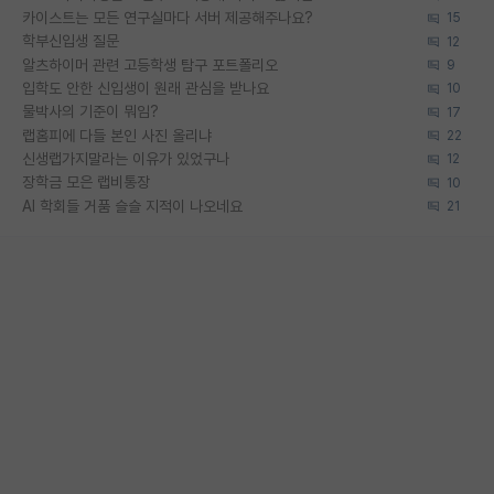
카이스트는 모든 연구실마다 서버 제공해주나요?
15
학부신입생 질문
12
알츠하이머 관련 고등학생 탐구 포트폴리오
9
입학도 안한 신입생이 원래 관심을 받나요
10
물박사의 기준이 뭐임?
17
랩홈피에 다들 본인 사진 올리냐
22
신생랩가지말라는 이유가 있었구나
12
장학금 모은 랩비통장
10
AI 학회들 거품 슬슬 지적이 나오네요
21