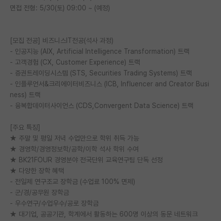
면접 전형: 5/30(토) 09:00 ~ (예정)
PI 전용 게시판
인문사회 계열 게시판
[모집 전공] 비즈니스IT전공(석사 과정)
- 인공지능 (AIX, Artificial Intelligence Transformation) 트랙
특수/전문대학원 게시판
- 고객경험 (CX, Customer Experience) 트랙
- 증권트레이딩시스템 (STS, Securities Trading Systems) 트랙
반도체/AI 게시판
- 인플루언서&크리에이터비즈니스 (ICB, Influencer and Creator Busi
장학금/장학생 게시판
ness) 트랙
- 융복합데이터사이언스 (CDS,Convergent Data Science) 트랙
학술 정보 게시판
[주요 특징]
홍보 게시판
★ 주말 및 평일 저녁 수업만으로 학위 취득 가능
★ 경영학/경영정보학/공학/이학 석사 학위 수여
커리어
★ BK21FOUR 경영분야 전국단위 교육연구팀 단독 선정
★ 다양한 장학 혜택
유학교육
- 전일제 연구조교 장학금 (수업료 100% 면제)
- 군/경/공무원 장학금
이벤트
- 우수연구/수업우수/공로 장학금
반도체 아카데미
★ 대기업, 공공기관, 학계에서 활동하는 600명 이상의 동문 네트워크