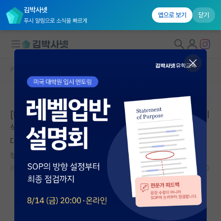
김박사넷
앱으로 보기
닫기
푸시 알림으로 소식을 빠르게
커뮤니티 홈
대학원생 모집 게시판
대학원생 모집
본문이 수정되지 않는 박제글입니다.
국내대학원 정보
[BK21] 국민대학교 비즈니스IT대학원 2026학년도 후기
연구실&오픈랩
석사과정 신입생 모집 (~5/26) | 국민대학교 비즈니스IT
대학원 | 마감: 2026.05.26. 16:00
커뮤니티
정직한 장 폴 사르트르
커뮤니티 홈
2026.05.20
0
1037
전체글보기
베스트 게시판
IF 명예의전당