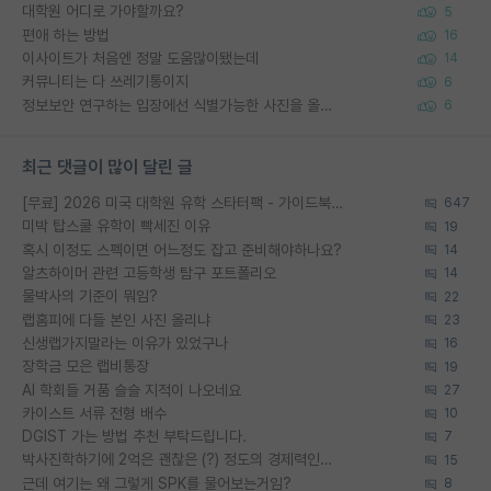
대학원 어디로 가야할까요?
5
편애 하는 방법
16
이사이트가 처음엔 정말 도움많이됐는데
14
커뮤니티는 다 쓰레기통이지
6
정보보안 연구하는 입장에선 식별가능한 사진을 올리는건 비추이긴함
6
최근 댓글이 많이 달린 글
[무료] 2026 미국 대학원 유학 스타터팩 - 가이드북 & 합격자 컨택메일 템플릿
647
미박 탑스쿨 유학이 빡세진 이유
19
혹시 이정도 스펙이면 어느정도 잡고 준비해야하나요?
14
알츠하이머 관련 고등학생 탐구 포트폴리오
14
물박사의 기준이 뭐임?
22
랩홈피에 다들 본인 사진 올리냐
23
신생랩가지말라는 이유가 있었구나
16
장학금 모은 랩비통장
19
AI 학회들 거품 슬슬 지적이 나오네요
27
카이스트 서류 전형 배수
10
DGIST 가는 방법 추천 부탁드립니다.
7
박사진학하기에 2억은 괜찮은 (?) 정도의 경제력인가요
15
근데 여기는 왜 그렇게 SPK를 물어보는거임?
8