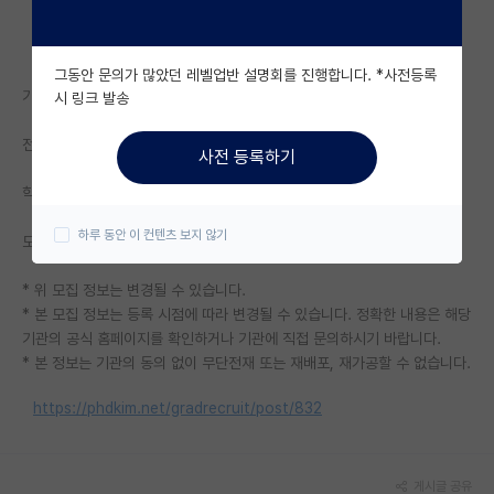
자유 게시판(아무개랩)
그동안 문의가 많았던 레벨업반 설명회를 진행합니다. *사전등록
미국 유학 게시판
기관명: 충남대학교 특허법무대학원
시 링크 발송
미국 대학원 합격 후기 게시판
전공: 전공 무관 - 전공 무관
사전 등록하기
대학원생 모집 게시판
학위: 석사
대학원 합격 후기 게시판
하루 동안 이 컨텐츠 보지 않기
모집기간: 2026.05.22. 09:00 ~ 2026.05.28. 18:00
연구실(PI) 홍보 게시판
* 위 모집 정보는 변경될 수 있습니다.
석박사 채용 정보 게시판
* 본 모집 정보는 등록 시점에 따라 변경될 수 있습니다. 정확한 내용은 해당
기관의 공식 홈페이지를 확인하거나 기관에 직접 문의하시기 바랍니다.
임용 정보 게시판
* 본 정보는 기관의 동의 없이 무단전재 또는 재배포, 재가공할 수 없습니다.
학부 인턴 게시판
https://phdkim.net/gradrecruit/post/832
취업 게시판
임용 후기 게시판
게시글 공유