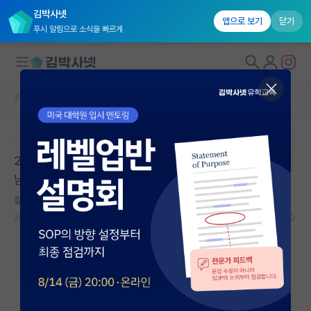
김박사넷
앱으로 보기
닫기
푸시 알림으로 소식을 빠르게
커뮤니티 홈
대학원생 모집 게시판
대학원생 모집
본문이 수정되지 않는 박제글입니다.
국내대학원 정보
2026학년도 후기 특허법무대학원 신입생 모집요강 | 충
연구실&오픈랩
남대학교 특허법무대학원 | 마감: 2026.05.28. 18:00
커뮤니티
젊은 마르틴 하이데거
2026.05.11
0
310
커뮤니티 홈
전체글보기
베스트 게시판
IF 명예의전당