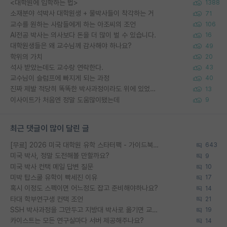
<대학원에 입학하는 법>
1388
소재분야 석박사 대학원생 + 물박사들이 착각하는 거
71
교수를 원하는 사람들에게 하는 아조씨의 조언
106
AI전공 박사는 의사보다 돈을 더 많이 벌 수 있습니다.
16
대학원생들은 왜 교수님께 감사해야 하나요?
49
학위의 가치
20
석사 받았는데도 교수랑 연락한다.
43
교수님이 슬럼프에 빠지게 되는 과정
40
진짜 제발 적당히 똑똑한 박사과정이라도 위에 있었으면..
13
이사이트가 처음엔 정말 도움많이됐는데
9
최근 댓글이 많이 달린 글
[무료] 2026 미국 대학원 유학 스타터팩 - 가이드북 & 합격자 컨택메일 템플릿
643
미국 박사, 정말 도전해볼 만할까요?
9
미국 박사 컨택 메일 답변 질문
10
미박 탑스쿨 유학이 빡세진 이유
17
혹시 이정도 스펙이면 어느정도 잡고 준비해야하나요?
14
타대 학부연구생 컨택 조언
21
SSH 박사과정을 그만두고 지방대 박사로 옮기면 교수의 꿈은 끝일까요?
19
카이스트는 모든 연구실마다 서버 제공해주나요?
14