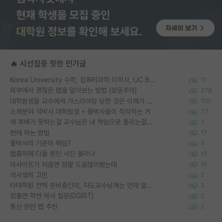
🔥 시선집중 핫한 인기글
Korea University 수학, 컴퓨터과학 이학사, UC Berkeley 산업공학 대학원 공학박사가 되는 것은 쉽지 않겠죠?
11
외부에서 괜찮은 랩을 알아보는 방법 (장문주의)
278
대학원생들 교수에게 가스라이팅 당한 것은 이해가 갑니다. 안타깝네요.
120
소재분야 석박사 대학원생 + 물박사들이 착각하는 거
77
왜 후배가 못하는걸 교수님은 내 책임으로 돌리는걸까요?
7
편애 하는 방법
17
물박사의 기준이 뭐임?
9
랩홈피에 다들 본인 사진 올리냐
13
이사이트가 처음엔 정말 도움많이됐는데
16
석사생의 고민
2
타대학원 컨텍 준비중인데, 지도교수님께는 언제 말씀드려야 할까요?
2
정출연 학연 박사 질문(DGIST)
2
통신 관련 랩 추천
2