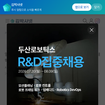
김박사넷
앱으로 보기
닫기
푸시 알림으로 소식을 빠르게
커뮤니티 홈
대학원생 모집 게시판
대학원생 모집
본문이 수정되지 않는 박제글입니다.
국내대학원 정보
일반대학원 2026학년도 후기 1차 모집 안내 | 한국공학대
연구실&오픈랩
학교 대학원 | 마감: 2026.06.12. 15:00
커뮤니티
시끄러운 제임스 와트
2026.05.05
0
421
커뮤니티 홈
전체글보기
베스트 게시판
IF 명예의전당