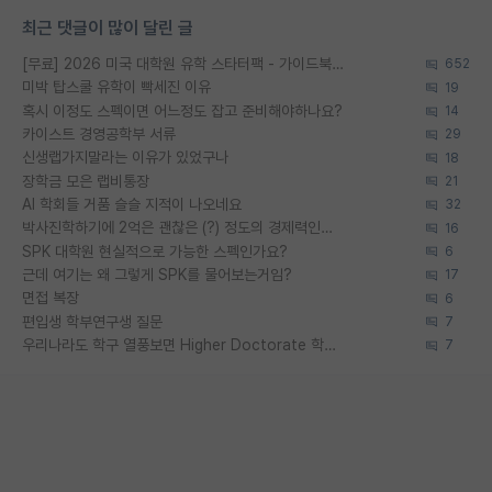
최근 댓글이 많이 달린 글
[무료] 2026 미국 대학원 유학 스타터팩 - 가이드북 & 합격자 컨택메일 템플릿
652
미박 탑스쿨 유학이 빡세진 이유
19
혹시 이정도 스펙이면 어느정도 잡고 준비해야하나요?
14
카이스트 경영공학부 서류
29
신생랩가지말라는 이유가 있었구나
18
장학금 모은 랩비통장
21
AI 학회들 거품 슬슬 지적이 나오네요
32
박사진학하기에 2억은 괜찮은 (?) 정도의 경제력인가요
16
SPK 대학원 현실적으로 가능한 스펙인가요?
6
근데 여기는 왜 그렇게 SPK를 물어보는거임?
17
면접 복장
6
편입생 학부연구생 질문
7
우리나라도 학구 열풍보면 Higher Doctorate 학위가 필요하다고 봅니다.
7