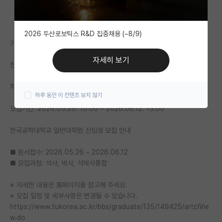
자유 게시판(아무개랩)
2026 두산로보틱스 R&D 집중채용 (~8/9)
미국 유학 게시판
기관명: 한국공학대학교 대학원
미국 대학원 합격 후기 게시판
자세히 보기
전공: 전공 무관 - 전공 무관
대학원생 모집 게시판
학위: 석사,박사,석박사통합
하루 동안 이 컨텐츠 보지 않기
대학원 합격 후기 게시판
모집기간: 2026.05.26. 10:00 ~ 2026.06.12. 15:00
연구실(PI) 홍보 게시판
한국공학대학교 일반대학원 신입생 모집 안내
석박사 채용 정보 게시판
■ 원서접수: 2026.05.26 ~ 2026.06.12
임용 정보 게시판
■ 모집과정: 석사, 박사, 석박사통합
학부 인턴 게시판
※ 자세한 내용은 홈페이지를 참고해 주세요.
※ 모집 일정 및 세부사항은 변경될 수 있습니다.
취업 게시판
https://www.tukorea.ac.kr/bbs/graduate/135/149425/artclVie
임용 후기 게시판
w.do