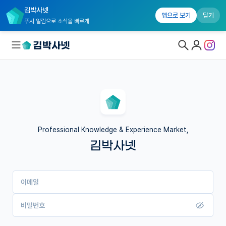
김박사넷
앱으로 보기
닫기
푸시 알림으로 소식을 빠르게
대학원생 모집
국내대학원 정보
연구실&오픈랩
Professional Knowledge & Experience Market,
김박사넷
커뮤니티
커리어
이메일
유학교육
이벤트
비밀번호
반도체 아카데미