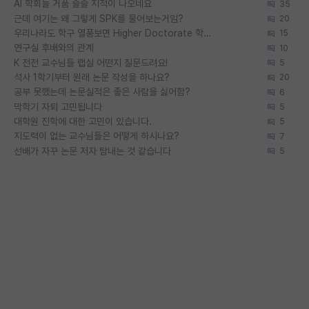
AI 학회들 거품 슬슬 지적이 나오네요
35
근데 여기는 왜 그렇게 SPK를 물어보는거임?
20
우리나라도 학구 열풍보면 Higher Doctorate 학위가 필요하다고 봅니다.
15
연구실 후배와의 관계
10
K 전전 교수님들 랩실 어떤지 질문드려요!
5
석사 1학기부터 원래 논문 작성을 하나요?
20
공부 못했는데 논문실적은 좋은 사람을 싫어함?
6
막학기 자퇴 고민됩니다
5
대학원 진학에 대한 고민이 있습니다.
5
지도력이 없는 교수님들은 어떻게 하시나요?
7
선배가 자꾸 논문 저자 탐내는 것 같습니다
5