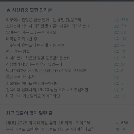
🔥 시선집중 핫한 인기글
외부에서 괜찮은 랩을 알아보는 방법 (장문주의)
280
소재분야 석박사 대학원생 + 물박사들이 착각하는 거
79
말바꾸기 하는 교수는 피하세요
56
대학원 자퇴 2년 후
114
교수님이 슬럼프에 빠지게 되는 과정
42
편애 하는 방법
17
이사이트가 처음엔 정말 도움많이됐는데
25
신생랩가지말라는 이유가 있었구나
24
박사진학하기에 2억은 괜찮은 (?) 정도의 경제력인가요
9
통신 관련 랩 추천
3
서울대는 하버드보다 명문이지만
7
컨택이후 랩매니저, PhD학생들 소개 시켜주신거면 거의 컨펌에 가깝나요?
2
미국 박사 가능할까요 가이드라인
17
최근 댓글이 많이 달린 글
[무료] 2026 미국 대학원 유학 스타터팩 - 가이드북 & 합격자 컨택메일 템플릿
656
혹시 이정도 스펙이면 어느정도 잡고 준비해야하나요?
14