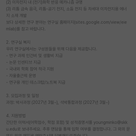
(2) 이차전지 내 (전기)화학 반응 메카니즘 규명
(3) 리튬 금속 음극, 리튬-공기 전지, 소듐 전지 등 차세대 이차전지용 에너
PI 전용 게시판
지 소재 개발
인문사회 계열 게시판
보다 상세한 연구 분야는 연구실 홈페이지(sites.google.com/view/eie
mlab)를 참고 바랍니다.
특수/전문대학원 게시판
2. 연구실 복지
반도체/AI 게시판
우리 연구실에서는 구성원들을 위해 다음을 제공합니다.
- 연구 과제 인건비 및 생활비 지급
장학금/장학생 게시판
- 논문 인센티브 지급
- 국내외 학회 참여 적극 지원
학술 정보 게시판
- 자율출근제 운영
홍보 게시판
- 연구용 개인 데스크탑/노트북 지급
커리어
3. 모집과정 및 일정
과정: 박사과정 (2027년 3월~), 석박통합과정 (2027년 3월~)
유학교육
4. 지원방법
이벤트
간단한 이력서(어학점수, 학점 포함) 및 성적증명서를 youngminko@skk
u.edu로 보내주세요. 추후 면담을 통해 입학 여부를 결정합니다. 그 외의 문
반도체 아카데미
의도 위의 메일로 연락주시면 답변해드리겠습니다.