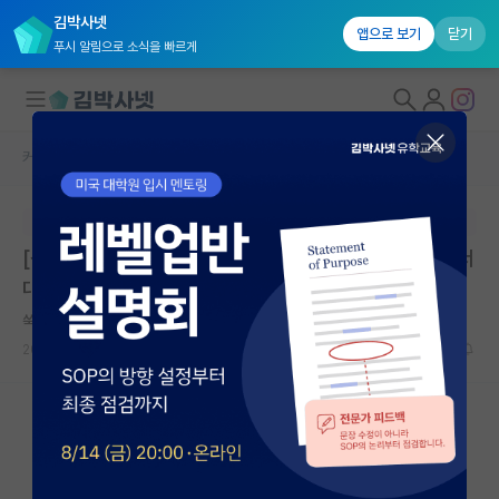
김박사넷
앱으로 보기
닫기
푸시 알림으로 소식을 빠르게
커뮤니티 홈
연구실(PI) 홍보 게시판
대학원생 모집
본문이 수정되지 않는 박제글입니다.
국내대학원 정보
[성균관대학교] 전기화학 계면 및 에너지 소재 연구실에서
연구실&오픈랩
대학원생을 모집합니다.
커뮤니티
쑥스러운 막스 베버
2026.07.03
0
1048
커뮤니티 홈
전체글보기
베스트 게시판
IF 명예의전당