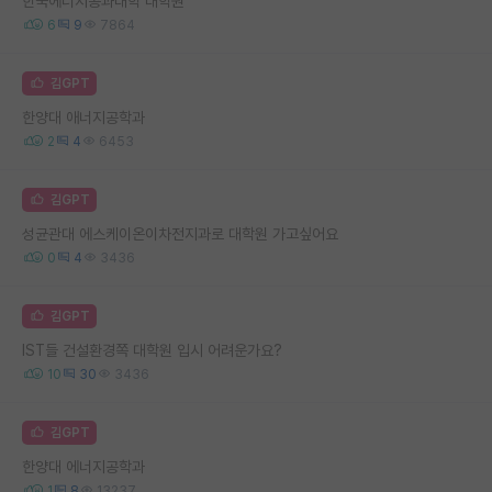
한국에너지공과대학 대학원
6
9
7864
김GPT
한양대 애너지공학과
2
4
6453
김GPT
성균관대 에스케이온이차전지과로 대학원 가고싶어요
0
4
3436
김GPT
IST들 건설환경쪽 대학원 입시 어려운가요?
10
30
3436
김GPT
한양대 에너지공학과
1
8
13237