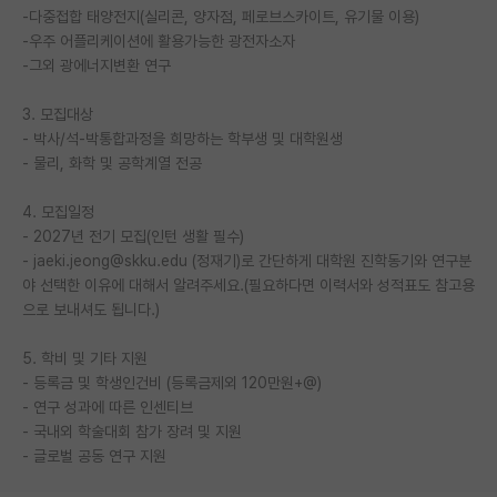
-다중접합 태양전지(실리콘, 양자점, 페로브스카이트, 유기물 이용)
PI 전용 게시판
-우주 어플리케이션에 활용가능한 광전자소자
-그외 광에너지변환 연구
인문사회 계열 게시판
3. 모집대상
특수/전문대학원 게시판
- 박사/석-박통합과정을 희망하는 학부생 및 대학원생
- 물리, 화학 및 공학계열 전공
반도체/AI 게시판
장학금/장학생 게시판
4. 모집일정
- 2027년 전기 모집(인턴 생활 필수)
학술 정보 게시판
- jaeki.jeong@skku.edu (정재기)로 간단하게 대학원 진학동기와 연구분
야 선택한 이유에 대해서 알려주세요.(필요하다면 이력서와 성적표도 참고용
홍보 게시판
으로 보내셔도 됩니다.)
커리어
5. 학비 및 기타 지원
- 등록금 및 학생인건비 (등록금제외 120만원+@)
유학교육
- 연구 성과에 따른 인센티브
- 국내외 학술대회 참가 장려 및 지원
이벤트
- 글로벌 공동 연구 지원
반도체 아카데미