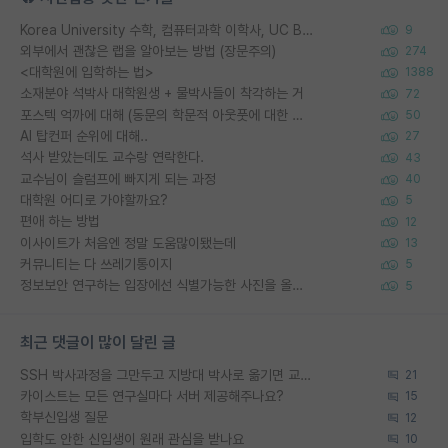
Korea University 수학, 컴퓨터과학 이학사, UC Berkeley 산업공학 대학원 공학박사가 되는 것은 쉽지 않겠죠?
9
외부에서 괜찮은 랩을 알아보는 방법 (장문주의)
274
<대학원에 입학하는 법>
1388
소재분야 석박사 대학원생 + 물박사들이 착각하는 거
72
포스텍 억까에 대해 (동문의 학문적 아웃풋에 대한 반박)
50
AI 탑컨퍼 순위에 대해..
27
석사 받았는데도 교수랑 연락한다.
43
교수님이 슬럼프에 빠지게 되는 과정
40
대학원 어디로 가야할까요?
5
편애 하는 방법
12
이사이트가 처음엔 정말 도움많이됐는데
13
커뮤니티는 다 쓰레기통이지
5
정보보안 연구하는 입장에선 식별가능한 사진을 올리는건 비추이긴함
5
최근 댓글이 많이 달린 글
SSH 박사과정을 그만두고 지방대 박사로 옮기면 교수의 꿈은 끝일까요?
21
카이스트는 모든 연구실마다 서버 제공해주나요?
15
학부신입생 질문
12
입학도 안한 신입생이 원래 관심을 받나요
10