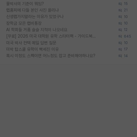
물박사의 기준이 뭐임?
15
랩홈피에 다들 본인 사진 올리냐
21
신생랩가지말라는 이유가 있었구나
10
장학금 모은 랩비통장
10
AI 학회들 거품 슬슬 지적이 나오네요
12
[무료] 2026 미국 대학원 유학 스타터팩 - 가이드북 & 합격자 컨택메일 템플릿
645
미국 박사 컨택 메일 답변 질문
10
미박 탑스쿨 유학이 빡세진 이유
17
혹시 이정도 스펙이면 어느정도 잡고 준비해야하나요?
14