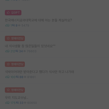
김GPT
한국에너지공과대학교에 대해 아는 분들 계실까요?
1
8
5479
명예의전당
내 석사생활 참 많은일들이 있엇네요^^
212
34
76603
명예의전당
석박이어야만 받아준다고 했다가 석사만 하고 나가래
100
88
81861
명예의전당
우리 지도교수님..
175
33
60650