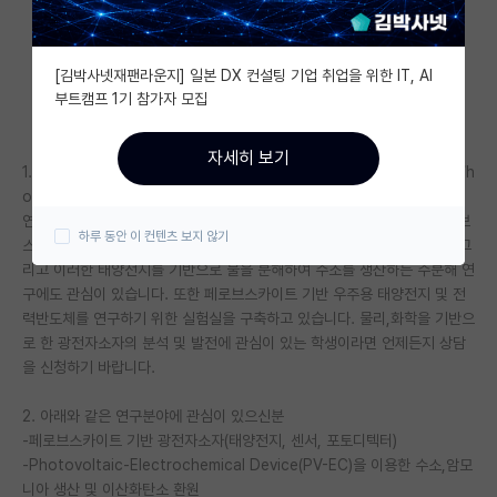
자유 게시판(아무개랩)
[김박사넷재팬라운지] 일본 DX 컨설팅 기업 취업을 위한 IT, AI
미국 유학 게시판
부트캠프 1기 참가자 모집
미국 대학원 합격 후기 게시판
자세히 보기
1. 연구실 소개 (https://sites.google.com/view/energyphotonics/h
대학원생 모집 게시판
ome?authuser=0)
대학원 합격 후기 게시판
연구실의 주요 연구 분야는 태양광으로부터 전기를 생산하는 장치인 페로브
하루 동안 이 컨텐츠 보지 않기
스카이트 기반의 단일 또는 다중 접합 태양전지(Photovoltaic) 입니다. 그
연구실(PI) 홍보 게시판
리고 이러한 태양전지를 기반으로 물을 분해하여 수소를 생산하는 수분해 연
구에도 관심이 있습니다. 또한 페로브스카이트 기반 우주용 태양전지 및 전
석박사 채용 정보 게시판
력반도체를 연구하기 위한 실험실을 구축하고 있습니다. 물리,화학을 기반으
로 한 광전자소자의 분석 및 발전에 관심이 있는 학생이라면 언제든지 상담
임용 정보 게시판
을 신청하기 바랍니다.
학부 인턴 게시판
2. 아래와 같은 연구분야에 관심이 있으신분
-페로브스카이트 기반 광전자소자(태양전지, 센서, 포토디텍터)
취업 게시판
-Photovoltaic-Electrochemical Device(PV-EC)을 이용한 수소,암모
임용 후기 게시판
니아 생산 및 이산화탄소 환원