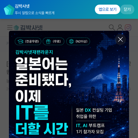
김박사넷
앱으로 보기
닫기
푸시 알림으로 소식을 빠르게
커뮤니티 홈
연구실(PI) 홍보 게시판
대학원생 모집
[성균관대학교] 에너지과학과 에너지 및 광자 연구실 대학
국내대학원 정보
원생 모집
연구실&오픈랩
능글맞은 존 스튜어트 밀
커뮤니티
2026.06.22
0
1004
커뮤니티 홈
전체글보기
베스트 게시판
IF 명예의전당