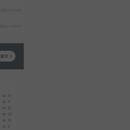
29
33149
95
115990
14
11
22
23
16
6