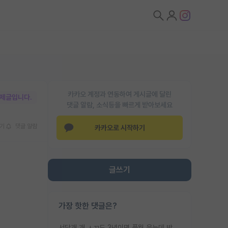
카카오 계정과 연동하여 게시글에 달린
박제글입니다.
댓글 알람, 소식등을 빠르게 받아보세요
기
댓글 알람
카카오로 시작하기
글쓰기
가장 핫한 댓글은?
서당개 개 ㅅㄲ도 3년이면 풍월 읊는데 박사 5년 이상 대리고 있으면서 물된건 교수 탓 맞는ㄱ게 거기가 서당이 아니란 소리임