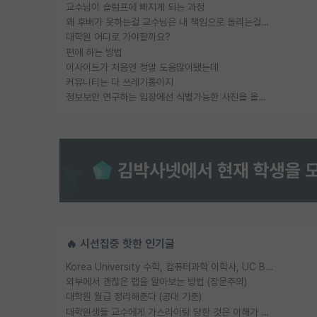
교수님이 슬럼프에 빠지게 되는 과정
왜 후배가 못하는걸 교수님은 내 책임으로 돌리는걸까요?
대학원 어디로 가야할까요?
편애 하는 방법
이사이트가 처음엔 정말 도움많이됐는데
커뮤니티는 다 쓰레기통이지
정보보안 연구하는 입장에선 식별가능한 사진을 올리는건 비추이긴함
🔥 시선집중 핫한 인기글
Korea University 수학, 컴퓨터과학 이학사, UC Berkeley 산업공학 대학원 공학박사가 되는 것은 쉽지 않겠죠?
외부에서 괜찮은 랩을 알아보는 방법 (장문주의)
대학원 월급 정리해준다 (공대 기준)
대학원생들 교수에게 가스라이팅 당한 것은 이해가 갑니다. 안타깝네요.