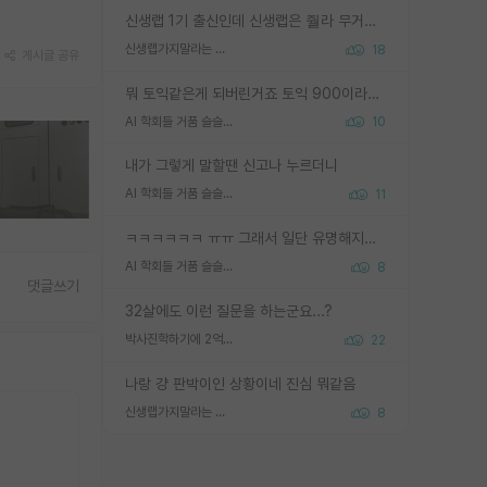
신생랩 1기 출신인데 신생랩은 줠라 무거운 바벨 같은거임. 들면 대박인데 못들면 깔려 죽음. 아무도 알려주지 않는 환경에서 자생해야하지만, 일단 살아남았다면 그 어떤 사람보다 악착같고 생존력 높은 사람으로 거듭날 수 있음
신생랩가지말라는 이유가 있었구나
18
게시글 공유
뭐 토익같은게 되버린거죠 토익 900이라고 영어잘하는건 아닙니다만 잘하는사람은 다 900을 넘는 그런
AI 학회들 거품 슬슬 지적이 나오네요
10
내가 그렇게 말할땐 신고나 누르더니
AI 학회들 거품 슬슬 지적이 나오네요
11
ㅋㅋㅋㅋㅋㅋ ㅠㅠ 그래서 일단 유명해지는게 중요한거같습니다
AI 학회들 거품 슬슬 지적이 나오네요
8
댓글쓰기
32살에도 이런 질문을 하는군요...?
박사진학하기에 2억은 괜찮은 (?) 정도의 경제력인가요
22
나랑 걍 판박이인 상황이네 진심 뭐같음
신생랩가지말라는 이유가 있었구나
8