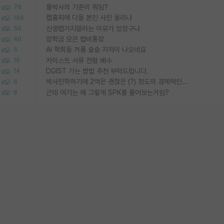
물박사의 기준이 뭐임?
76
랩홈피에 다들 본인 사진 올리냐
156
신생랩가지말라는 이유가 있었구나
50
장학금 모은 랩비통장
40
AI 학회들 거품 슬슬 지적이 나오네요
5
카이스트 서류 전형 배수
16
DGIST 가는 방법 추천 부탁드립니다.
14
박사진학하기에 2억은 괜찮은 (?) 정도의 경제력인가요
6
근데 여기는 왜 그렇게 SPK를 물어보는거임?
6