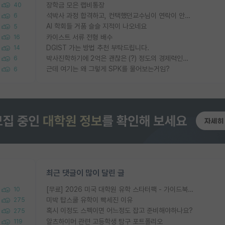
장학금 모은 랩비통장
40
석박사 과정 합격하고, 컨택했던교수님이 연락이 안됩니다...
6
AI 학회들 거품 슬슬 지적이 나오네요
5
카이스트 서류 전형 배수
16
DGIST 가는 방법 추천 부탁드립니다.
14
박사진학하기에 2억은 괜찮은 (?) 정도의 경제력인가요
6
근데 여기는 왜 그렇게 SPK를 물어보는거임?
6
최근 댓글이 많이 달린 글
[무료] 2026 미국 대학원 유학 스타터팩 - 가이드북 & 합격자 컨택메일 템플릿
10
미박 탑스쿨 유학이 빡세진 이유
275
혹시 이정도 스펙이면 어느정도 잡고 준비해야하나요?
275
알츠하이머 관련 고등학생 탐구 포트폴리오
119