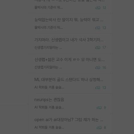
물박사의 기준이 뭐임?
12
능력없는박사 란 말이지 뭐. 능력이 뭐고 능력이 있다는게 뭔지는 사람마다 기준이 다르니까 얘기해봐야 서로 자기 기준만 얘기해서 논쟁이 끝이 안나고. 주위에서 능력있고 야심있는 신입생이 교수가 유의미한 피드백을 아예 안주면서 제대로된 과제에 참여해볼 기회도 제공하지 않고 잡일 뺑뺑이만 돌려서 맨날 단순작업만 하면서 밤새다가 눈빛이 점점 죽어가는걸 본 사람은 물박사는 교수탓이라고 하고, 교수는 이것저것 알려도 주고 기회도 주고 사수 동기 붙여주면서 어떻게든 끌고가려고 하는데 본인이 매일 뺀질거리면서 출근 하는둥마는둥 하다가 기껏 와서도 폰이나 쳐다보다가 실험 망치고 저녁약속있어서 먼저 가볼게요~ 하는걸 본 사람은 물박사는 본인탓이라고 함.
물박사의 기준이 뭐임?
13
가지마라. 신생랩이고 내가 석사 3학기차인데 최고참인데 나도 아무것도 모르는데 교수가 후배들 왜 논문 교육 안시키냐. 논문 왜 안 써오냐 닦달한다
신생랩가지말라는 이유가 있었구나
17
신생랩+젊은 교수 이게 ㄹㅇ 모 아니면 도인듯.
신생랩가지말라는 이유가 있었구나
16
ML 대부분이 골드 스탠다드 하나 상정해놓고 (벤치마크 데이터셋이 여러 개면 여러 개 상정) 그거 얼마나 잘 맞추나 싸움임 가끔 번뜩이는 설계 철학을 보여주는 논문들도 있지만 대부분 그거 성적 얼마나 더 올리느라에 혈안이 되어 있는 측면이 잇음
AI 학회들 거품 슬슬 지적이 나오네요
13
neurips는 괜찮음
AI 학회들 거품 슬슬 지적이 나오네요
9
open ai가 ai대장아님? 그럼 쟤가 하는 말이 다 맞겠네
AI 학회들 거품 슬슬 지적이 나오네요
8