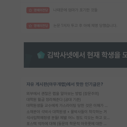
나때문에 엄마가 포기한 것들
명예의전당
논문 1저자 투고 후 아예 제명 당했습니다.
명예의전당
자유 게시판(아무개랩)에서 핫한 인기글은?
외부에서 괜찮은 랩을 알아보는 방법 (장문주의)
대학원 월급 정리해준다 (공대 기준)
대학원생들 교수에게 가스라이팅 당한 것은 이해가 갑니다. 안타깝네요.
소재분야 석박사 대학원생 + 물박사들이 착각하는 거
석사입학예정생 분들! 제발 어느 정도 각오는 하고 오세요.
포스텍 억까에 대해 (동문의 학문적 아웃풋에 대한 반박)