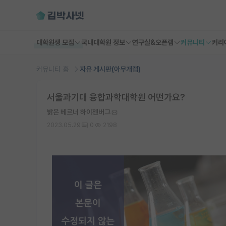
대학원생 모집
국내대학원 정보
연구실&오픈랩
커뮤니티
커리
커뮤니티 홈
자유 게시판(아무개랩)
서울과기대 융합과학대학원 어떤가요?
밝은 베르너 하이젠버그
2023.05.29
0
2198