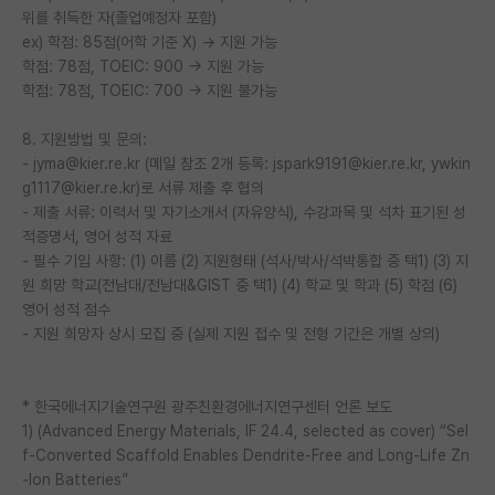
위를 취득한 자(졸업예정자 포함)
ex) 학점: 85점(어학 기준 X) → 지원 가능
학점: 78점, TOEIC: 900 → 지원 가능
학점: 78점, TOEIC: 700 → 지원 불가능
8. 지원방법 및 문의:
- jyma@kier.re.kr (메일 참조 2개 등록: jspark9191@kier.re.kr, ywkin
g1117@kier.re.kr)로 서류 제출 후 협의
- 제출 서류: 이력서 및 자기소개서 (자유양식), 수강과목 및 석차 표기된 성
적증명서, 영어 성적 자료
- 필수 기입 사항: (1) 이름 (2) 지원형태 (석사/박사/석박통합 중 택1) (3) 지
원 희망 학교(전남대/전남대&GIST 중 택1) (4) 학교 및 학과 (5) 학점 (6)
영어 성적 점수
- 지원 희망자 상시 모집 중 (실제 지원 접수 및 전형 기간은 개별 상의)
* 한국에너지기술연구원 광주친환경에너지연구센터 언론 보도
1) (Advanced Energy Materials, IF 24.4, selected as cover) “Sel
f-Converted Scaffold Enables Dendrite-Free and Long-Life Zn
-Ion Batteries”