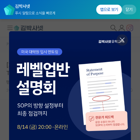
김박사넷
앱으로 보기
닫기
푸시 알림으로 소식을 빠르게
커뮤니티 홈
연구실(PI) 홍보 게시판
대학원생 모집
[2026년 하반기 이차전지 분야 석/박 및 통합 과정 (GIS
국내대학원 정보
T/전남대 등 연계) 지원자 모집] 한국에너지기술연구원
연구실&오픈랩
행복한 플라톤
커뮤니티
2026.02.05
0
2312
커뮤니티 홈
전체글보기
베스트 게시판
IF 명예의전당