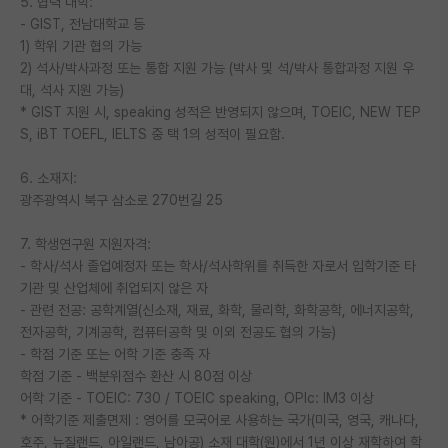
5. 협력 대학:
- GIST, 전남대학교 등
1) 학위 기관 협의 가능
2) 석사/박사과정 또는 통합 지원 가능 (박사 및 석/박사 통합과정 지원 우
대, 석사 지원 가능)
* GIST 지원 시, speaking 성적은 반영되지 않으며, TOEIC, NEW TEP
S, iBT TOEFL, IELTS 중 택 1의 성적이 필요함.
6. 소재지:
광주광역시 북구 삼소로 270번길 25
7. 학생연구원 지원자격:
- 학사/석사 졸업예정자 또는 학사/석사학위를 취득한 자로서 입학기준 타
기관 및 산업체에 취업되지 않은 자
- 관련 전공: 공학계열(신소재, 재료, 화학, 물리학, 화학공학, 에너지공학,
전자공학, 기계공학, 컴퓨터공학 및 이외 전공도 협의 가능)
- 학점 기준 또는 어학 기준 충족 자
학점 기준 - 백분위점수 환산 시 80점 이상
어학 기준 - TOEIC: 730 / TOEIC speaking, OPIc: IM3 이상
* 어학기준 제출면제 : 영어를 모국어로 사용하는 국가(미국, 영국, 캐나다,
호주, 뉴질랜드, 아일랜드, 남아공) 소재 대학(원)에서 1년 이상 재학하여 학