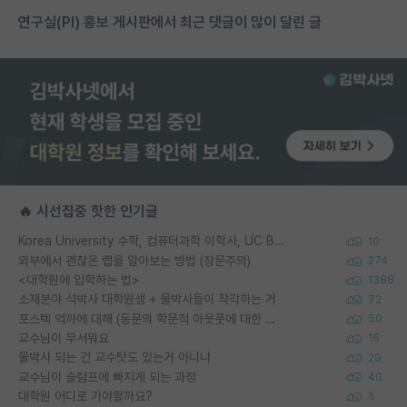
연구실(PI) 홍보 게시판에서 최근 댓글이 많이 달린 글
🔥 시선집중 핫한 인기글
Korea University 수학, 컴퓨터과학 이학사, UC Berkeley 산업공학 대학원 공학박사가 되는 것은 쉽지 않겠죠?
10
외부에서 괜찮은 랩을 알아보는 방법 (장문주의)
274
<대학원에 입학하는 법>
1388
소재분야 석박사 대학원생 + 물박사들이 착각하는 거
72
포스텍 억까에 대해 (동문의 학문적 아웃풋에 대한 반박)
50
교수님이 무서워요
16
물박사 되는 건 교수탓도 있는거 아니냐
29
교수님이 슬럼프에 빠지게 되는 과정
40
대학원 어디로 가야할까요?
5