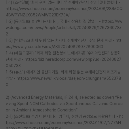
1-1) (조선일보) ‘화재 위험 없는 배터리’ 수계아연전지 수명 10배 늘렸다 -
https://www.chosun.com/economy/science/2024/08/28/MGQ
4BWPYNZJXC52WMWG23EK73A/
1-2) (동아일보) 불 안나는 배터리, 국내서 상용화 길 열었다 - https://ww
w.donga.com/news/People/article/all/20240829/126736078/
2
1-3) (연합뉴스) 화재 위험 없는 차세대 수계아연전지 수명 문제 해결 - htt
ps://www.yna.co.kr/view/AKR20240828072800063
1-4) (헤럴드경제) “화재 위험 원천봉쇄”…에너지硏 ‘수계아연전지’ 상용화
난제 해결 - https://biz.heraldcorp.com/view.php?ud=20240827
050733
1-5) (뉴스1) 에너지연·울산과기원, 화재 위험 없는 수계아연전지 제조기술
개발 - https://www.news1.kr/local/daejeon-chungnam/552378
0
2) (Advanced Energy Materials, IF 24.4, selected as cover) “Re
viving Spent NCM Cathodes via Spontaneous Galvanic Corrosi
on in Ambient Atmospheric Condition”
2-1) (조선일보) 수명 다한 배터리 양극재, 친환경 공정으로 재활용한다 - ht
tps://www.chosun.com/economy/science/2024/11/07/N77AN