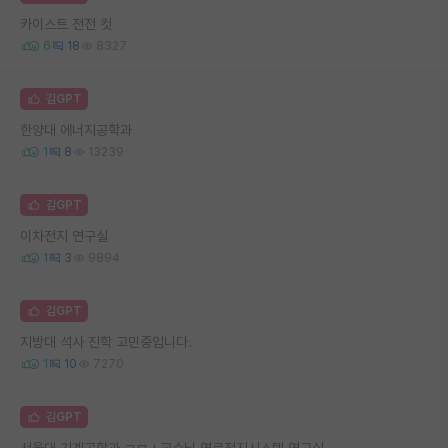
카이스트 전전 컷
6
18
8327
김GPT
한양대 에너지공학과
1
8
13239
김GPT
이차전지 연구실
1
3
9894
김GPT
지방대 석사 진학 고민중입니다.
1
10
7270
김GPT