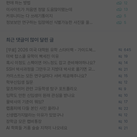
편애 하는 방법
12
이사이트가 처음엔 정말 도움많이됐는데
13
커뮤니티는 다 쓰레기통이지
5
정보보안 연구하는 입장에선 식별가능한 사진을 올리는건 비추이긴함
5
최근 댓글이 많이 달린 글
[무료] 2026 미국 대학원 유학 스타터팩 - 가이드북 & 합격자 컨택메일 템플릿
645
미박 탑스쿨 유학이 빡세진 이유
19
혹시 이정도 스펙이면 어느정도 잡고 준비해야하나요?
14
SSH 박사과정을 그만두고 지방대 박사로 옮기면 교수의 꿈은 끝일까요?
21
카이스트는 모든 연구실마다 서버 제공해주나요?
15
학부신입생 질문
12
알츠하이머 관련 고등학생 탐구 포트폴리오
9
입학도 안한 신입생이 원래 관심을 받나요
10
물박사의 기준이 뭐임?
17
랩홈피에 다들 본인 사진 올리냐
22
신생랩가지말라는 이유가 있었구나
12
장학금 모은 랩비통장
10
AI 학회들 거품 슬슬 지적이 나오네요
21