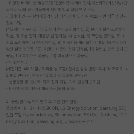
- 다양한 배터리 분야(양극/음극/분리막/차세대 전지/계산화학/머신러닝/인
공지능 등)의 전문가들에게 지도를 받고 협업 연구 가능
- 13개의 연구시설*(100억 이상 최신 장비 및 시설 확보) 기반 적극적 연구
활동 보장
(*13개의 연구시설 : 1) 유·무기 전지소재 합성실, 2) 분리막 합성·코인셀 제
작실, 3) 흐름 전지 ·대용량 셀 평가실, 4) 분석실, 5) 코인셀 평가실, 6) 초
저습 드라이룸, 7) 전극 제작실, 8) 인공지능·계산화학 서버실, 9) 전지소재
양산 실증 연구동, 10) 고전압 ·대용량 전지 평가실, 11) 탈탄소 압축 공기 공
급동, 12) 특수가스 공급실, 13) 대용량가스 공급실)
- 연수장려금
(세전기준-4대 보험 / 퇴직금 등 포함) 연차별 상승 반영: 석사-약 2600 ->
3000 만원/년, 박사-약 3300 -> 3600 만원/년
- 논문출판 및 국내/외 학회 참가 지원, 과제 인센티브 지급
- 타지역 학생 기숙사 제공가능 (협의 필요)
4. 졸업(연수)생으로 연구 후 그간 진로 현황:
졸업생 배터리 3사 취업(SK ON, LG Energy Solution, Samsung SDI)
인턴 포함-Hyundai Motor, SK Innovation, SK ON, LG Chem, LG E
nergy Solution, Samsung SDI, Umicore 등 입사