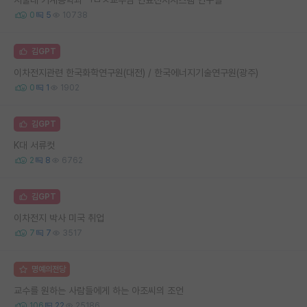
서울대 기계공학과 ㄱㅁㅅ교수님 연료전지시스템 연구실
0
5
10738
김GPT
이차전지관련 한국화학연구원(대전) / 한국에너지기술연구원(광주)
0
1
1902
김GPT
K대 서류컷
2
8
6762
김GPT
이차전지 박사 미국 취업
7
7
3517
명예의전당
교수를 원하는 사람들에게 하는 아조씨의 조언
106
22
25186