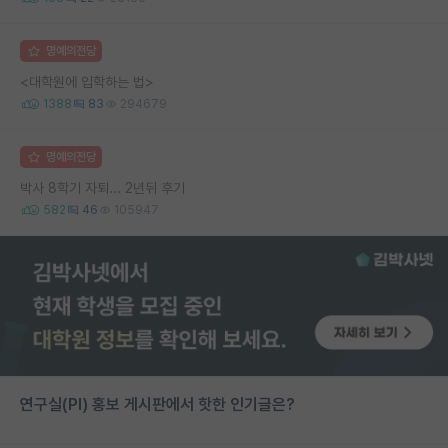
명예의전당
<대학원에 입학하는 법>
1388
83
294679
명예의전당
박사 8학기 자퇴... 2년뒤 후기
582
46
105947
연구실(PI) 홍보 게시판에서 핫한 인기글은?