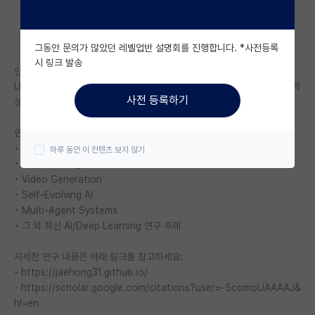
자유 게시판(아무개랩)
그동안 문의가 많았던 레벨업반 설명회를 진행합니다. *사전등록
미국 유학 게시판
시 링크 발송
안녕하세요, 싱가포르 난양공과대학교(NTU, Nanyang Technological
미국 대학원 합격 후기 게시판
University) 윤재홍 교수 연구실에서 2026년 8월 박사과정으로 함께할 학
사전 등록하기
생을 모집합니다.
대학원생 모집 게시판
연구 분야:
대학원 합격 후기 게시판
• Multimodal Understanding
하루 동안 이 컨텐츠 보지 않기
• Self-Evolving AI
연구실(PI) 홍보 게시판
• Video Generation
• Self-Evolving AI
석박사 채용 정보 게시판
• Multi-Agent Systems
임용 정보 게시판
• 그 외 최신 AI/Deep Learning 연구 주제
학부 인턴 게시판
자세한 연구 내용은 아래 링크를 참고하세요:
- https://jaehong31.github.io/
취업 게시판
- https://scholar.google.com/citations?user=-5comoUAAAAJ&
hl=en
임용 후기 게시판