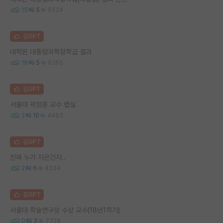
15
5
5524
김GPT
대학원 대통령과학장학금 결과
16
5
6265
김GPT
서울대 곽정훈 교수 랩실
2
10
4463
김GPT
진짜 누가 지은건지..
2
6
4334
김GPT
서울대 학술연구상 수상 교수(18년1학기)
0
3
7728