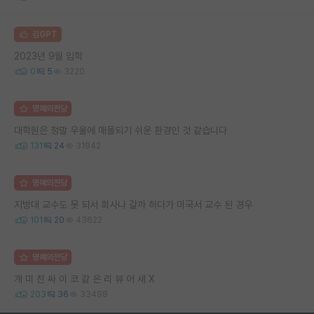
김GPT
2023년 9월 입학
0
5
3220
명예의전당
대학원은 정말 우울에 매몰되기 쉬운 환경인 것 같습니다
131
24
31942
명예의전당
지방대 교수도 못 되서 회사나 갈까 하다가 미국서 교수 된 경우
101
20
43622
명예의전당
개 미 친 싸 이 코 같 은 리 뷰 어 새 X
203
36
33498