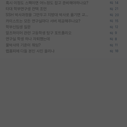
혹시 이정도 스펙이면 어느정도 잡고 준비해야하나요?
14
타대 학부연구생 컨택 조언
21
SSH 박사과정을 그만두고 지방대 박사로 옮기면 교수의 꿈은 끝일까요?
20
카이스트는 모든 연구실마다 서버 제공해주나요?
15
학부신입생 질문
12
알츠하이머 관련 고등학생 탐구 포트폴리오
9
연구실 학생 하나 자퇴했는데
8
물박사의 기준이 뭐임?
11
랩홈피에 다들 본인 사진 올리냐
18