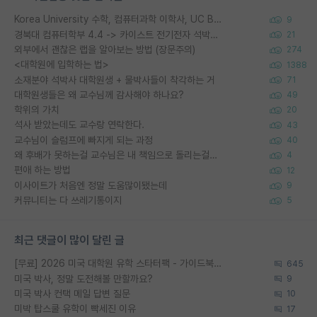
Korea University 수학, 컴퓨터과학 이학사, UC Berkeley 산업공학 대학원 공학박사가 되는 것은 쉽지 않겠죠?
9
경북대 컴퓨터학부 4.4 -> 카이스트 전기전자 석박사통합과정 합격
21
외부에서 괜찮은 랩을 알아보는 방법 (장문주의)
274
<대학원에 입학하는 법>
1388
소재분야 석박사 대학원생 + 물박사들이 착각하는 거
71
대학원생들은 왜 교수님께 감사해야 하나요?
49
학위의 가치
20
석사 받았는데도 교수랑 연락한다.
43
교수님이 슬럼프에 빠지게 되는 과정
40
왜 후배가 못하는걸 교수님은 내 책임으로 돌리는걸까요?
4
편애 하는 방법
12
이사이트가 처음엔 정말 도움많이됐는데
9
커뮤니티는 다 쓰레기통이지
5
최근 댓글이 많이 달린 글
[무료] 2026 미국 대학원 유학 스타터팩 - 가이드북 & 합격자 컨택메일 템플릿
645
미국 박사, 정말 도전해볼 만할까요?
9
미국 박사 컨택 메일 답변 질문
10
미박 탑스쿨 유학이 빡세진 이유
17