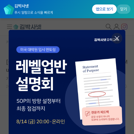
김박사넷
앱으로 보기
닫기
푸시 알림으로 소식을 빠르게
커뮤니티 홈
연구실(PI) 홍보 게시판
대학원생 모집
[싱가포르 난양공과대학교 (NTU)] 윤재홍 교수 연구실 M
국내대학원 정보
ultimodal AI 분야 박사과정 모집 (Fall 2026)
연구실&오픈랩
기쁜 존 필즈
커뮤니티
2026.01.17
0
3552
커뮤니티 홈
전체글보기
베스트 게시판
IF 명예의전당