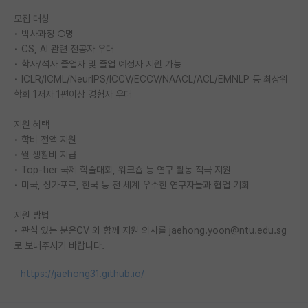
모집 대상
PI 전용 게시판
• 박사과정 ○명
인문사회 계열 게시판
• CS, AI 관련 전공자 우대
• 학사/석사 졸업자 및 졸업 예정자 지원 가능
특수/전문대학원 게시판
• ICLR/ICML/NeurIPS/ICCV/ECCV/NAACL/ACL/EMNLP 등 최상위
학회 1저자 1편이상 경험자 우대
반도체/AI 게시판
지원 혜택
장학금/장학생 게시판
• 학비 전액 지원
• 월 생활비 지급
학술 정보 게시판
• Top-tier 국제 학술대회, 워크숍 등 연구 활동 적극 지원
• 미국, 싱가포르, 한국 등 전 세계 우수한 연구자들과 협업 기회
홍보 게시판
커리어
지원 방법
• 관심 있는 분은CV 와 함께 지원 의사를 jaehong.yoon@ntu.edu.sg
유학교육
로 보내주시기 바랍니다.
이벤트
https://jaehong31.github.io/
반도체 아카데미