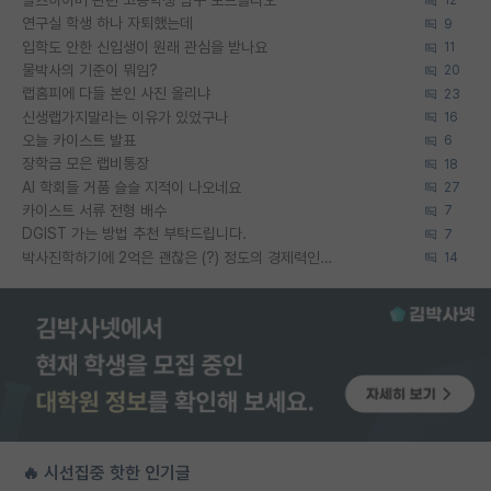
알츠하이머 관련 고등학생 탐구 포트폴리오
12
연구실 학생 하나 자퇴했는데
9
입학도 안한 신입생이 원래 관심을 받나요
11
물박사의 기준이 뭐임?
20
랩홈피에 다들 본인 사진 올리냐
23
신생랩가지말라는 이유가 있었구나
16
오늘 카이스트 발표
6
장학금 모은 랩비통장
18
AI 학회들 거품 슬슬 지적이 나오네요
27
카이스트 서류 전형 배수
7
DGIST 가는 방법 추천 부탁드립니다.
7
박사진학하기에 2억은 괜찮은 (?) 정도의 경제력인가요
14
🔥 시선집중 핫한 인기글