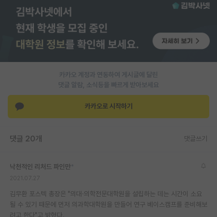
PI 전용 게시판
인문사회 계열 게시판
특수/전문대학원 게시판
반도체/AI 게시판
카카오 계정과 연동하여 게시글에 달린
댓글 알람, 소식등을 빠르게 받아보세요
장학금/장학생 게시판
카카오로 시작하기
학술 정보 게시판
홍보 게시판
댓글 20개
댓글쓰기
커리어
낙천적인 리처드 파인만
*
유학교육
2021.07.27
이벤트
김무환 포스텍 총장은 "의대·의학전문대학원을 설립하는 데는 시간이 소요
될 수 있기 때문에 먼저 의과학대학원을 만들어 연구 베이스캠프를 준비해보
반도체 아카데미
려고 한다"고 밝혔다.