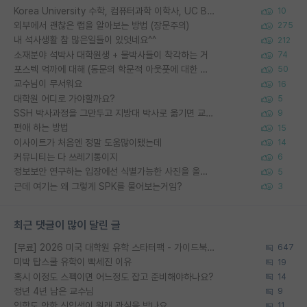
Korea University 수학, 컴퓨터과학 이학사, UC Berkeley 산업공학 대학원 공학박사가 되는 것은 쉽지 않겠죠?
10
외부에서 괜찮은 랩을 알아보는 방법 (장문주의)
275
내 석사생활 참 많은일들이 있엇네요^^
212
소재분야 석박사 대학원생 + 물박사들이 착각하는 거
74
포스텍 억까에 대해 (동문의 학문적 아웃풋에 대한 반박)
50
교수님이 무서워요
16
대학원 어디로 가야할까요?
5
SSH 박사과정을 그만두고 지방대 박사로 옮기면 교수의 꿈은 끝일까요?
9
편애 하는 방법
15
이사이트가 처음엔 정말 도움많이됐는데
14
커뮤니티는 다 쓰레기통이지
6
정보보안 연구하는 입장에선 식별가능한 사진을 올리는건 비추이긴함
5
근데 여기는 왜 그렇게 SPK를 물어보는거임?
3
최근 댓글이 많이 달린 글
[무료] 2026 미국 대학원 유학 스타터팩 - 가이드북 & 합격자 컨택메일 템플릿
647
미박 탑스쿨 유학이 빡세진 이유
19
혹시 이정도 스펙이면 어느정도 잡고 준비해야하나요?
14
정년 4년 남은 교수님
9
입학도 안한 신입생이 원래 관심을 받나요
11