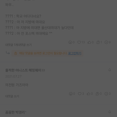
와우..
재팬라운지 🌸
???1 : 학교 어디다녀요?
???2 : 아 저 지방에 의대요
???1 : 아 지방에 의대면 울산대의대가 높다던데
???2 : 아 전 포스텍 의대에요 ^^
0
13
0
1
9
대댓글 1개
대댓글 쓰기
해당 댓글을 보려면 로그인이 필요합니다.
로그인하기
울적한 어니스트 헤밍웨이
2021.07.27
의전원 가즈아아
0
3
0
0
3
대댓글 쓰기
꼼꼼한 박경리
*