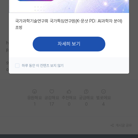
자유 게시판(아무개랩)
국가과학기술연구회 국가특임연구원(K-문샷 PD: AI과학자 분야)
미국 유학 게시판
초빙
미국 대학원 합격 후기 게시판
https://www.google.co.kr/amp/s/m.mk.co.kr/news/it/view-am
자세히 보기
대학원생 모집 게시판
p/2021/07/720772/
대학원 합격 후기 게시판
의대 의전원까지 이어질까요,
하루 동안 이 컨텐츠 보지 않기
아무튼간에 포스텍에게는 좋은 소식인 것 같군요.
연구실(PI) 홍보 게시판
석박사 채용 정보 게시판
응원해요
공감해요
추천해요
궁금해요
별로에요
임용 정보 게시판
1
17
0
0
4
학부 인턴 게시판
취업 게시판
게시글 공유
임용 후기 게시판