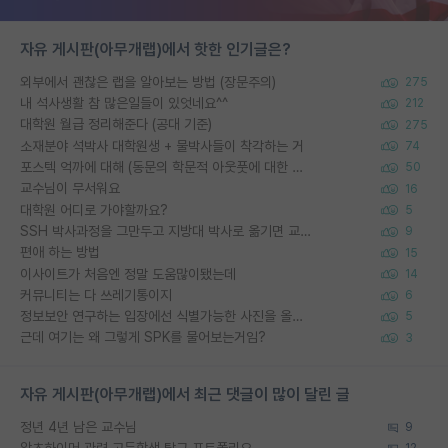
자유 게시판(아무개랩)에서 핫한 인기글은?
외부에서 괜찮은 랩을 알아보는 방법 (장문주의)
275
내 석사생활 참 많은일들이 있엇네요^^
212
대학원 월급 정리해준다 (공대 기준)
275
소재분야 석박사 대학원생 + 물박사들이 착각하는 거
74
포스텍 억까에 대해 (동문의 학문적 아웃풋에 대한 반박)
50
교수님이 무서워요
16
대학원 어디로 가야할까요?
5
SSH 박사과정을 그만두고 지방대 박사로 옮기면 교수의 꿈은 끝일까요?
9
편애 하는 방법
15
이사이트가 처음엔 정말 도움많이됐는데
14
커뮤니티는 다 쓰레기통이지
6
정보보안 연구하는 입장에선 식별가능한 사진을 올리는건 비추이긴함
5
근데 여기는 왜 그렇게 SPK를 물어보는거임?
3
자유 게시판(아무개랩)에서 최근 댓글이 많이 달린 글
정년 4년 남은 교수님
9