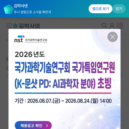
김박사넷
앱으로 보기
닫기
푸시 알림으로 소식을 빠르게
커뮤니티 홈
자유 게시판(아무개랩)
대학원생 모집
포스텍 의과학대학원 설립 확정
국내대학원 정보
슬기로운 한나 아렌트
*
연구실&오픈랩
2021.07.27
20
8011
커뮤니티
커뮤니티 홈
전체글보기
베스트 게시판
IF 명예의전당