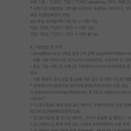
어학 기준 - TOEIC: 730 / TOEIC speaking, OPIc: IM3 
* 어학기준 제출면제 : 영어를 모국어로 사용하는 국가(미국, 영국
득한 자(졸업예정자 포함)
ex) 학점: 85점(어학 기준 X) → 지원 가능
학점: 78점, TOEIC: 900 → 지원 가능
학점: 78점, TOEIC: 700 → 지원 불가능
8. 지원방법 및 문의:
- jyma@kier.re.kr (메일 참조 2개 등록: jspark9191@kier.r
- 제출 서류: 이력서 및 자기소개서 (자유양식), 수강과목 및 석
- 필수 기입 사항: (1) 이름 (2) 지원형태 (석사/박사/석박통합 중 
점수
- 지원 희망자 상시 모집 중 (실제 지원 접수 및 전형 기간은 개별
* 한국에너지기술연구원 광주친환경에너지연구센터 언론 보도
1) (Advanced Energy Materials, IF 24.4, selected as
tteries”
1-1) (조선일보) ‘화재 위험 없는 배터리’ 수계아연전지 수명 10배 늘
NZJXC52WMWG23EK73A/
1-2) (동아일보) 불 안나는 배터리, 국내서 상용화 길 열었다 - https
1-3) (연합뉴스) 화재 위험 없는 차세대 수계아연전지 수명 문제 해결 
1-4) (헤럴드경제) “화재 위험 원천봉쇄”…에너지硏 ‘수계아연전지’ 상용