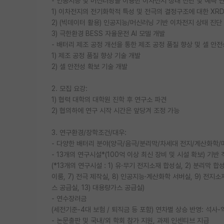
- 인공지능 및 머신러닝을 이용한 이차전지 상태 진단 및 예측 
1) 이차전지의 전기화학적 특성 및 전극의 결정구조에 대한 XR
2) (빅데이터 활용) 인공지능/머신러닝 기반 이차전지 상태 진단
3) 극한환경 BESS 자율운전 AI 모델 개발
- 배터리 제조 공정 개선을 통한 제조 공정 품질 향상 및 셀 안전
1) 제조 공정 품질 향상 기술 개발
2) 셀 안전성 확보 기술 개발
2. 모집 요강:
1) 협력 대학의 대학원 진학 후 연구소 파견
2) 협의하에 연구 시작 시간은 앞당겨 조정 가능
3. 연구환경/장학조건/대우:
- 다양한 배터리 분야(양극/음극/분리막/차세대 전지/계산화학
- 13개의 연구시설*(100억 이상 최신 장비 및 시설 확보) 기반
(*13개의 연구시설 : 1) 유·무기 전지소재 합성실, 2) 분리막 합
이룸, 7) 전극 제작실, 8) 인공지능·계산화학 서버실, 9) 전지소재
스 공급실, 13) 대용량가스 공급실)
- 연수장려금
(세전기준-4대 보험 / 퇴직금 등 포함) 연차별 상승 반영: 석사-약 
- 논문출판 및 국내/외 학회 참가 지원, 과제 인센티브 지급