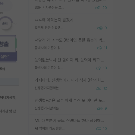
SSH 박사과정을 그만두고 지방대 박사로 옮기면 교수의 꿈은 끝일까요?
20
ㅉㅉ왜 욕먹는지 알겠네
입학도 안한 신입생이 원래 관심을 받나요
9
서당개 개 ㅅㄲ도 3년이면 풍월 읊는데 박사 5년 이상 대리고 있으면서 물된건 교수 탓 맞는ㄱ게 거기가 서당이 아니란 소리임
물박사의 기준이 뭐임?
11
능력없는박사 란 말이지 뭐. 능력이 뭐고 능력이 있다는게 뭔지는 사람마다 기준이 다르니까 얘기해봐야 서로 자기 기준만 얘기해서 논쟁이 끝이 안나고. 주위에서 능력있고 야심있는 신입생이 교수가 유의미한 피드백을 아예 안주면서 제대로된 과제에 참여해볼 기회도 제공하지 않고 잡일 뺑뺑이만 돌려서 맨날 단순작업만 하면서 밤새다가 눈빛이 점점 죽어가는걸 본 사람은 물박사는 교수탓이라고 하고, 교수는 이것저것 알려도 주고 기회도 주고 사수 동기 붙여주면서 어떻게든 끌고가려고 하는데 본인이 매일 뺀질거리면서 출근 하는둥마는둥 하다가 기껏 와서도 폰이나 쳐다보다가 실험 망치고 저녁약속있어서 먼저 가볼게요~ 하는걸 본 사람은 물박사는 본인탓이라고 함.
물박사의 기준이 뭐임?
13
가지마라. 신생랩이고 내가 석사 3학기차인데 최고참인데 나도 아무것도 모르는데 교수가 후배들 왜 논문 교육 안시키냐. 논문 왜 안 써오냐 닦달한다
신생랩가지말라는 이유가 있었구나
12
신생랩+젊은 교수 이게 ㄹㅇ 모 아니면 도인듯.
신생랩가지말라는 이유가 있었구나
9
ML 대부분이 골드 스탠다드 하나 상정해놓고 (벤치마크 데이터셋이 여러 개면 여러 개 상정) 그거 얼마나 잘 맞추나 싸움임 가끔 번뜩이는 설계 철학을 보여주는 논문들도 있지만 대부분 그거 성적 얼마나 더 올리느라에 혈안이 되어 있는 측면이 잇음
AI 학회들 거품 슬슬 지적이 나오네요
10