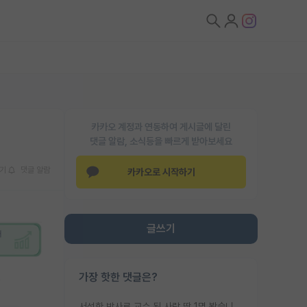
카카오 계정과 연동하여 게시글에 달린
댓글 알람, 소식등을 빠르게 받아보세요
기
댓글 알람
카카오로 시작하기
글쓰기
가장 핫한 댓글은?
서성한 박사로 교수 된 사람 딱 1명 봤습니다. 근데 지방대 박사로 교수된 거는 기적이 일어나야되요. 서성한 학부부터여도 빡센게 교수임용일텐데 지방대박사로 무슨 교수가 되나요...... 중소기업/중견기업 팀장급/연구소장급이나 될거 같네요.