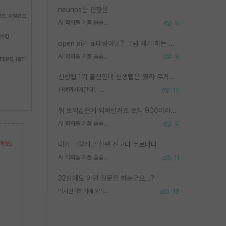
neurips는 괜찮음
AI 학회들 거품 슬슬 지적이 나오네요
8
open ai가 ai대장아님? 그럼 쟤가 하는 말이 다 맞겠네
AI 학회들 거품 슬슬 지적이 나오네요
8
신생랩 1기 출신인데 신생랩은 줠라 무거운 바벨 같은거임. 들면 대박인데 못들면 깔려 죽음. 아무도 알려주지 않는 환경에서 자생해야하지만, 일단 살아남았다면 그 어떤 사람보다 악착같고 생존력 높은 사람으로 거듭날 수 있음
신생랩가지말라는 이유가 있었구나
12
뭐 토익같은게 되버린거죠 토익 900이라고 영어잘하는건 아닙니다만 잘하는사람은 다 900을 넘는 그런
AI 학회들 거품 슬슬 지적이 나오네요
9
내가 그렇게 말할땐 신고나 누르더니
AI 학회들 거품 슬슬 지적이 나오네요
11
32살에도 이런 질문을 하는군요...?
박사진학하기에 2억은 괜찮은 (?) 정도의 경제력인가요
13