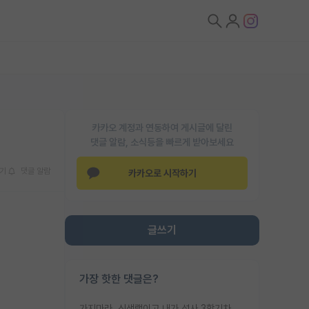
카카오 계정과 연동하여 게시글에 달린
댓글 알람, 소식등을 빠르게 받아보세요
기
댓글 알람
카카오로 시작하기
글쓰기
가장 핫한 댓글은?
가지마라. 신생랩이고 내가 석사 3학기차인데 최고참인데 나도 아무것도 모르는데 교수가 후배들 왜 논문 교육 안시키냐. 논문 왜 안 써오냐 닦달한다