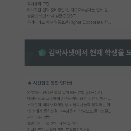
석사생의 고민
타대학원 컨텍 준비중인데, 지도교수님께는 언제 말씀드려야 할까요?
정출연 학연 박사 질문(DGIST)
우리나라도 학구 열풍보면 Higher Doctorate 학위가 필요하다고 봅니다.
🔥 시선집중 핫한 인기글
외부에서 괜찮은 랩을 알아보는 방법 (장문주의)
대학원생들 교수에게 가스라이팅 당한 것은 이해가 갑니다. 안타깝네요.
소재분야 석박사 대학원생 + 물박사들이 착각하는 거
왜 후배가 못하는걸 교수님은 내 책임으로 돌리는걸까요?
편애 하는 방법
랩홈피에 다들 본인 사진 올리냐
이사이트가 처음엔 정말 도움많이됐는데