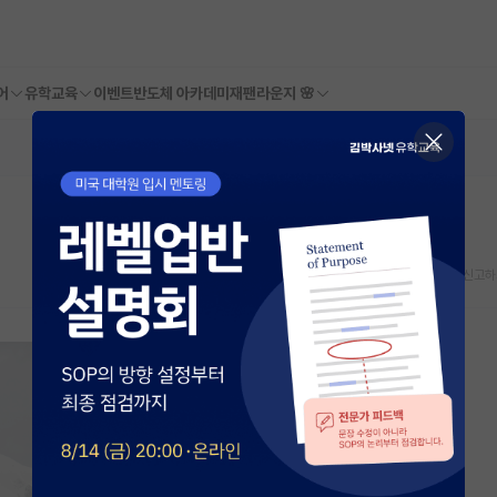
어
유학교육
이벤트
반도체 아카데미
재팬라운지 🌸
스크랩
신고하