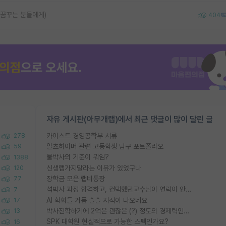
 꿈꾸는 분들에게)
404
자유 게시판(아무개랩)에서 최근 댓글이 많이 달린 글
카이스트 경영공학부 서류
278
알츠하이머 관련 고등학생 탐구 포트폴리오
59
물박사의 기준이 뭐임?
1388
신생랩가지말라는 이유가 있었구나
120
장학금 모은 랩비통장
77
석박사 과정 합격하고, 컨택했던교수님이 연락이 안됩니다...
7
AI 학회들 거품 슬슬 지적이 나오네요
17
박사진학하기에 2억은 괜찮은 (?) 정도의 경제력인가요
13
SPK 대학원 현실적으로 가능한 스펙인가요?
16