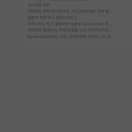
석사생의 고민
타대학원 컨텍 준비중인데, 지도교수님께는 언제 말씀드려야 할까요?
정출연 학연 박사 질문(DGIST)
우리나라도 학구 열풍보면 Higher Doctorate 학위가 필요하다고 봅니다.
컨택이후 랩매니저, PhD학생들 소개 시켜주신거면 거의 컨펌에 가깝나요?
Korea University 수학, 컴퓨터과학 이학사, UC Berkeley 산업공학 대학원 공학박사가 되는 것은 쉽지 않겠죠?