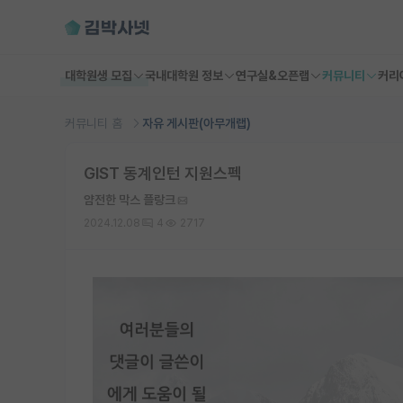
대학원생 모집
국내대학원 정보
연구실&오픈랩
커뮤니티
커리
커뮤니티 홈
자유 게시판(아무개랩)
GIST 동계인턴 지원스펙
얌전한 막스 플랑크
2024.12.08
4
2717