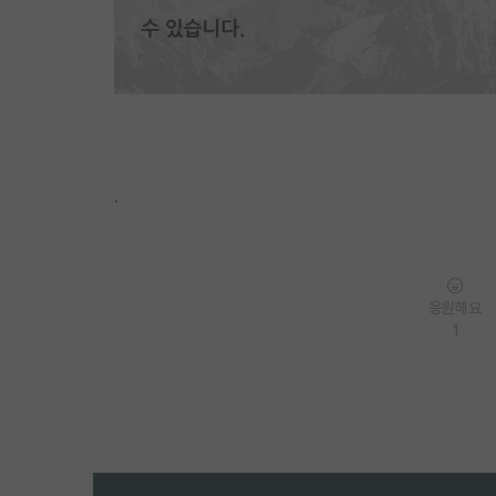
.
응원해요
1