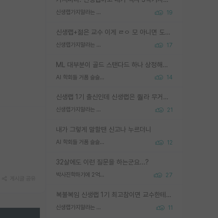
신생랩가지말라는 이유가 있었구나
19
신생랩+젊은 교수 이게 ㄹㅇ 모 아니면 도인듯.
신생랩가지말라는 이유가 있었구나
17
ML 대부분이 골드 스탠다드 하나 상정해놓고 (벤치마크 데이터셋이 여러 개면 여러 개 상정) 그거 얼마나 잘 맞추나 싸움임 가끔 번뜩이는 설계 철학을 보여주는 논문들도 있지만 대부분 그거 성적 얼마나 더 올리느라에 혈안이 되어 있는 측면이 잇음
AI 학회들 거품 슬슬 지적이 나오네요
14
신생랩 1기 출신인데 신생랩은 줠라 무거운 바벨 같은거임. 들면 대박인데 못들면 깔려 죽음. 아무도 알려주지 않는 환경에서 자생해야하지만, 일단 살아남았다면 그 어떤 사람보다 악착같고 생존력 높은 사람으로 거듭날 수 있음
신생랩가지말라는 이유가 있었구나
21
내가 그렇게 말할땐 신고나 누르더니
AI 학회들 거품 슬슬 지적이 나오네요
12
32살에도 이런 질문을 하는군요...?
박사진학하기에 2억은 괜찮은 (?) 정도의 경제력인가요
27
게시글 공유
복불복임 신생랩 1기 최고참이면 교수한테 직접 지도받는 시간이 매우 많음 제대로 된 교수라면 말이지 그게 아니라면 그냥 넌 해방 불가능한 노예 1호에 감점쓰레기통이 되는거고
신생랩가지말라는 이유가 있었구나
11