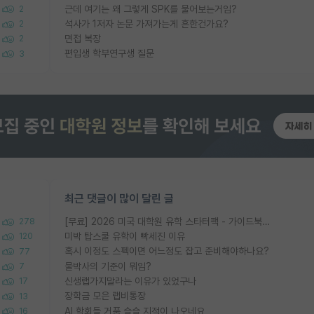
근데 여기는 왜 그렇게 SPK를 물어보는거임?
2
석사가 1저자 논문 가져가는게 흔한건가요?
2
면접 복장
2
편입생 학부연구생 질문
3
최근 댓글이 많이 달린 글
[무료] 2026 미국 대학원 유학 스타터팩 - 가이드북 & 합격자 컨택메일 템플릿
278
미박 탑스쿨 유학이 빡세진 이유
120
혹시 이정도 스펙이면 어느정도 잡고 준비해야하나요?
77
물박사의 기준이 뭐임?
7
신생랩가지말라는 이유가 있었구나
17
장학금 모은 랩비통장
13
AI 학회들 거품 슬슬 지적이 나오네요
16