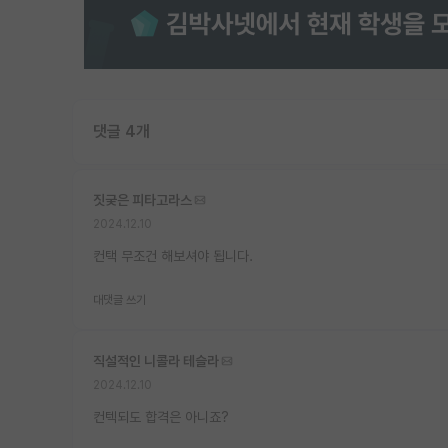
댓글 4개
짓궂은 피타고라스
2024.12.10
컨택 무조건 해보셔야 됩니다.
대댓글 쓰기
직설적인 니콜라 테슬라
2024.12.10
컨텍되도 합격은 아니죠?