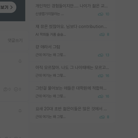
개인적인 경험들이지만.... 나이가 젊은 교수일수록 꼰대라는 가면을 쓴 채로 무례함을 행동하는 경우가 거의 90% 정도였음. 나이가 어린데 다른 또래들과 달리 명예, 권력, 재력까지 얻었으니 세상 다 가진 기분이겠지. 오히러 나이 든 교수들이 행동과 말을 더 조심하시더라.
신생랩가지말라는 이유가 있었구나
10
쟤 뮤온 썼잖아요. 님보다 contribution많음
AI 학회들 거품 슬슬 지적이 나오네요
8
댓글쓰기
걍 애라서 그럼
근데 여기는 왜 그렇게 SPK를 물어보는거임?
13
아직 모르잖아. 나도 그 나이때에는 모르고 평가 받고 안심하고 싶었어.
근데 여기는 왜 그렇게 SPK를 물어보는거임?
16
그런걸 물어보는 애들은 대학원에 적합하지 않다
1
0
0
근데 여기는 왜 그렇게 SPK를 물어보는거임?
16
요새 20대 초반 젊은이들은 많은 것에서 가성비를 따지더라고요. 내가 이 정도 인풋을 넣었을 때 그만큼 아웃풋이 나올 것인가? 사실 아웃풋이 인풋 대비 리니어하게 나오지 않는 영역을 시도하기 싫어한다는 느낌입니다.
근데 여기는 왜 그렇게 SPK를 물어보는거임?
8