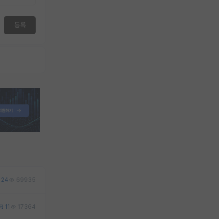
등록
24
69935
11
17364